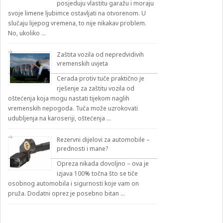
posjeduju vlastitu garažu i moraju
svoje limene ljubimce ostavljati na otvorenom. U
slučaju lijepog vremena, to nije nikakav problem.
No, ukoliko …
Zaštita vozila od nepredvidivih
vremenskih uvjeta
Cerada protiv tuče praktično je
rješenje za zaštitu vozila od
oštećenja koja mogu nastati tijekom naglih
vremenskih nepogoda. Tuča može uzrokovati
udubljenja na karoseriji, oštećenja …
Rezervni dijelovi za automobile –
prednosti i mane?
Opreza nikada dovoljno – ova je
izjava 100% točna što se tiče
osobnog automobila i sigurnosti koje vam on
pruža. Dodatni oprez je posebno bitan …