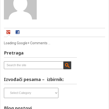
Loading Google+ Comments ...
Pretraga
Izvođači pesama – izbirnik:
Izvođači
pesama
–
izbirnik:
Blog postovi