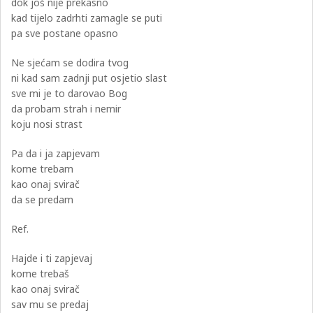
dok još nije prekasno
kad tijelo zadrhti zamagle se puti
pa sve postane opasno
Ne sjećam se dodira tvog
ni kad sam zadnji put osjetio slast
sve mi je to darovao Bog
da probam strah i nemir
koju nosi strast
Pa da i ja zapjevam
kome trebam
kao onaj svirač
da se predam
Ref.
Hajde i ti zapjevaj
kome trebaš
kao onaj svirač
sav mu se predaj