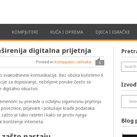
KOMPJUTERI
KUČA I OPREMA
DJECA I IGRAČKE
širenija digitalna prijetnja
Pretr
Posted in
Kompjuteri i tehnika
0
o svakodnevne komunikacije. Bez obzira koristimo li
acije za dopisivanje, neželjene poruke često se
Izvođ
e digitalno iskustvo.
Izvođači
remenom su prerasle u ozbiljnu sigurnosnu prijetnju
pesama
poveznice, prijevare i pokušaje krađe podataka.
–
zašto je tako raširen i kako se protiv njega
izbirnik:
Blog 
e korištenje interneta.
 zašto nastaju