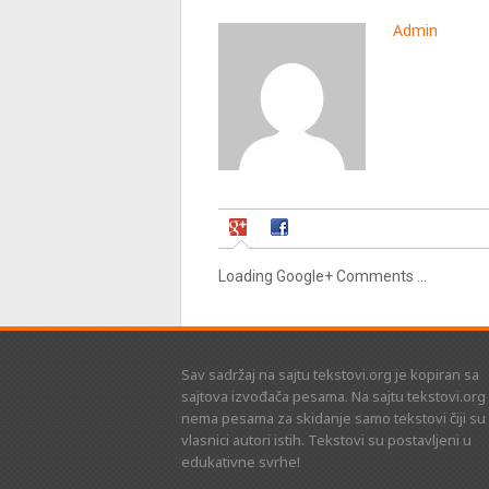
Admin
Loading Google+ Comments ...
Sav sadržaj na sajtu tekstovi.org je kopiran sa
sajtova izvođača pesama. Na sajtu tekstovi.org
nema pesama za skidanje samo tekstovi čiji su
vlasnici autori istih. Tekstovi su postavljeni u
edukativne svrhe!