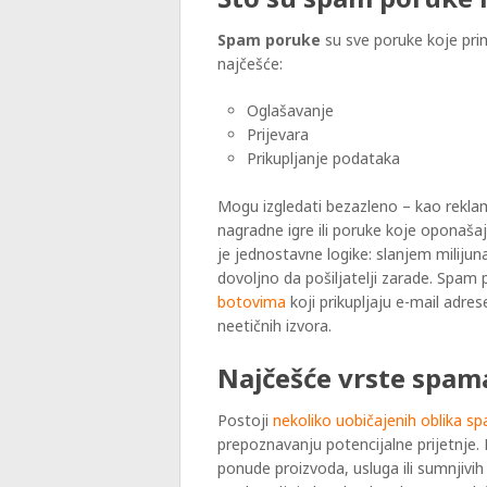
Spam poruke
su sve poruke koje pri
najčešće:
Oglašavanje
Prijevara
Prikupljanje podataka
Mogu izgledati bezazleno – kao rekla
nagradne igre ili poruke koje oponaša
je jednostavne logike: slanjem milijuna 
dovoljno da pošiljatelji zarade. Spam
botovima
koji prikupljaju e-mail adres
neetičnih izvora.
Najčešće vrste spama
Postoji
nekoliko uobičajenih oblika s
prepoznavanju potencijalne prijetnje. N
ponude proizvoda, usluga ili sumnjivih 