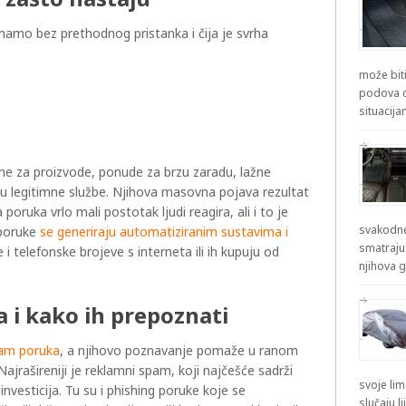
mamo bez prethodnog pristanka i čija je svrha
može biti
podova od
situacij
me za proizvode, ponude za brzu zaradu, lažne
ju legitimne službe. Njihova masovna pojava rezultat
poruka vrlo mali postotak ljudi reagira, ali i to je
svakodne
 poruke
se generiraju automatiziranim sustavima i
smatraju
e i telefonske brojeve s interneta ili ih kupuju od
njihova g
 i kako ih prepoznati
pam poruka
, a njihovo poznavanje pomaže u ranom
ajrašireniji je reklamni spam, koji najčešće sadrži
svoje lim
investicija. Tu su i phishing poruke koje se
slučaju l