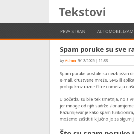
Tekstovi
PRVA STRAN
AUTOMOBILIZAM
Spam poruke su sve ra
by
Admin
9/12/2025 | 11:33
Spam poruke postale su neizbježan di
e-mail, društvene mreže, SMS ili aplik
probiju kroz razne filtre i ometaju naš
U početku su bile tek smetnja, no s v
jer mnoge od njih sadrže zlonamjerne 
Razumijevanje kako spam funkcionira, 
možemo zaštititi ključno je za sigurnij
Što su spam poruke i