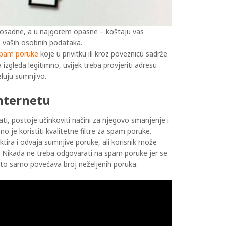
dosadne, a u najgorem opasne – koštaju vas
 vaših osobnih podataka.
spam poruke
koje u privitku ili kroz poveznicu sadrže
 izgleda legitimno, uvijek treba provjeriti adresu
jeluju sumnjivo.
internetu
i, postoje učinkoviti načini za njegovo smanjenje i
no je koristiti kvalitetne filtre za spam poruke.
tira i odvaja sumnjive poruke, ali korisnik može
. Nikada ne treba odgovarati na spam poruke jer se
 što samo povećava broj neželjenih poruka.