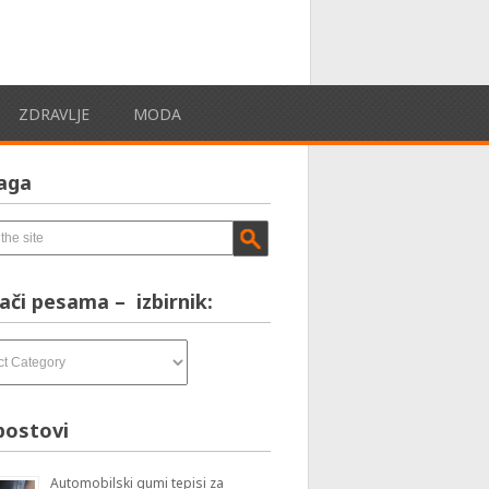
ZDRAVLJE
MODA
aga
ači pesama – izbirnik:
postovi
Automobilski gumi tepisi za