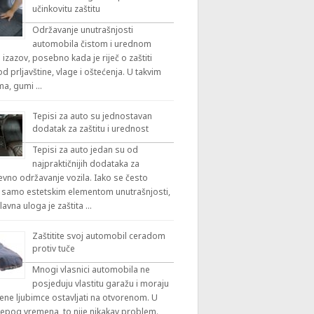
učinkovitu zaštitu
Održavanje unutrašnjosti
automobila čistom i urednom
 izazov, posebno kada je riječ o zaštiti
 prljavštine, vlage i oštećenja. U takvim
ama, gumi …
Tepisi za auto su jednostavan
dodatak za zaštitu i urednost
Tepisi za auto jedan su od
najpraktičnijih dodataka za
vno održavanje vozila. Iako se često
 samo estetskim elementom unutrašnjosti,
lavna uloga je zaštita …
Zaštitite svoj automobil ceradom
protiv tuče
Mnogi vlasnici automobila ne
posjeduju vlastitu garažu i moraju
ene ljubimce ostavljati na otvorenom. U
ijepog vremena, to nije nikakav problem.