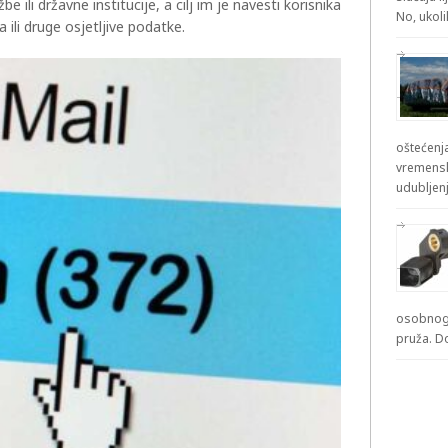
 ili državne institucije, a cilj im je navesti korisnika
No, ukol
a ili druge osjetljive podatke.
oštećenja
vremensk
udubljenj
osobnog 
pruža. D