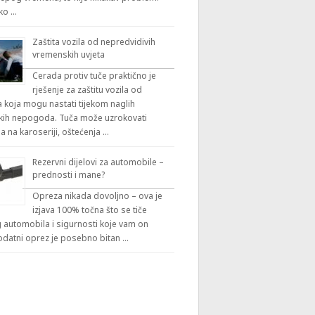
iko …
Zaštita vozila od nepredvidivih
vremenskih uvjeta
Cerada protiv tuče praktično je
rješenje za zaštitu vozila od
 koja mogu nastati tijekom naglih
ih nepogoda. Tuča može uzrokovati
a na karoseriji, oštećenja …
Rezervni dijelovi za automobile –
prednosti i mane?
Opreza nikada dovoljno – ova je
izjava 100% točna što se tiče
automobila i sigurnosti koje vam on
odatni oprez je posebno bitan …