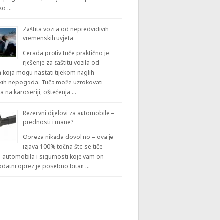
iko …
Zaštita vozila od nepredvidivih
vremenskih uvjeta
Cerada protiv tuče praktično je
rješenje za zaštitu vozila od
 koja mogu nastati tijekom naglih
ih nepogoda. Tuča može uzrokovati
a na karoseriji, oštećenja …
Rezervni dijelovi za automobile –
prednosti i mane?
Opreza nikada dovoljno – ova je
izjava 100% točna što se tiče
automobila i sigurnosti koje vam on
odatni oprez je posebno bitan …