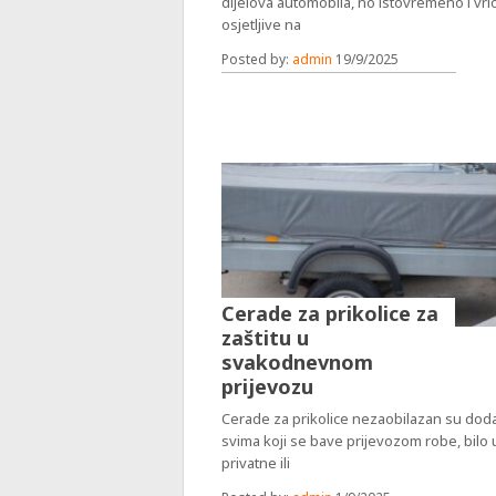
dijelova automobila, no istovremeno i vrl
osjetljive na
Posted by:
admin
19/9/2025
Cerade za prikolice za
zaštitu u
svakodnevnom
prijevozu
Cerade za prikolice nezaobilazan su dod
svima koji se bave prijevozom robe, bilo 
privatne ili