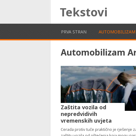
Tekstovi
PRVA STRAN
AUTOMOBILIZAM
Automobilizam Ar
Zaštita vozila od
nepredvidivih
vremenskih uvjeta
Cerada protiv tuče praktično je rješenje z
zaštitu vozila od oštećenja koja mogu nas