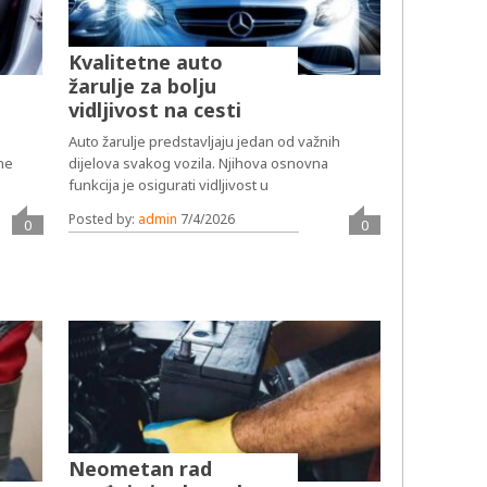
Kvalitetne auto
žarulje za bolju
vidljivost na cesti
Auto žarulje predstavljaju jedan od važnih
 ne
dijelova svakog vozila. Njihova osnovna
funkcija je osigurati vidljivost u
Posted by:
admin
7/4/2026
0
0
Neometan rad