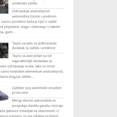
učinkovitu zaštitu
Održavanje unutrašnjosti
automobila čistom i urednom
 izazov, posebno kada je riječ o zaštiti
 prljavštine, vlage i oštećenja. U takvim
ama, gumi …
Tepisi za auto su jednostavan
dodatak za zaštitu i urednost
Tepisi za auto jedan su od
najpraktičnijih dodataka za
vno održavanje vozila. Iako se često
 samo estetskim elementom unutrašnjosti,
lavna uloga je zaštita …
Zaštitite svoj automobil ceradom
protiv tuče
Mnogi vlasnici automobila ne
posjeduju vlastitu garažu i moraju
ene ljubimce ostavljati na otvorenom. U
ijepog vremena, to nije nikakav problem.