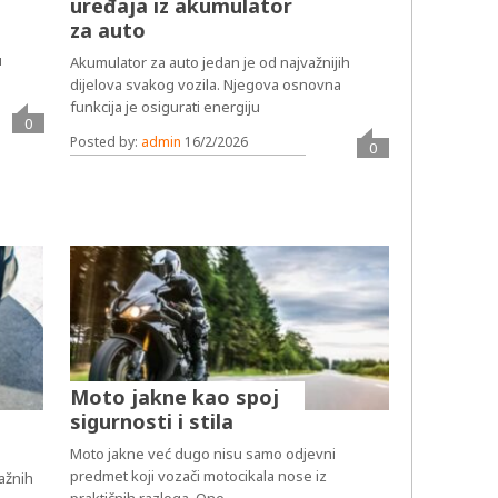
uređaja iz akumulator
za auto
u
Akumulator za auto jedan je od najvažnijih
dijelova svakog vozila. Njegova osnovna
funkcija je osigurati energiju
0
Posted by:
admin
16/2/2026
0
Moto jakne kao spoj
sigurnosti i stila
Moto jakne već dugo nisu samo odjevni
predmet koji vozači motocikala nose iz
važnih