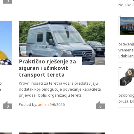
0
No, ukol
oštećenja
vremensk
udubljenj
Praktično rješenje za
siguran i učinkovit
transport tereta
io
Krovni nosači za teretna vozila predstavljaju
a
dodatak koji omogućuje povećanje kapaciteta
prijevoza i bolju organizaciju tereta.
osobnog 
pruža. D
Posted by:
admin
5/6/2026
0
0