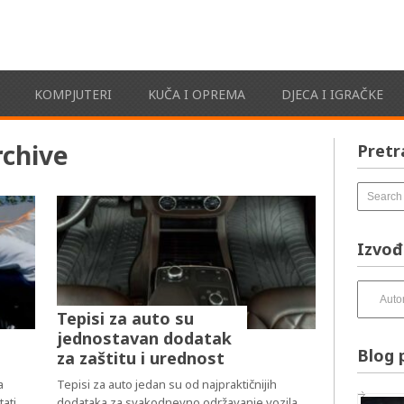
KOMPJUTERI
KUČA I OPREMA
DJECA I IGRAČKE
chive
Pretr
Izvođ
Izvođači
pesama
Tepisi za auto su
–
jednostavan dodatak
izbirnik:
Blog 
za zaštitu i urednost
a
Tepisi za auto jedan su od najpraktičnijih
tati
dodataka za svakodnevno održavanje vozila.