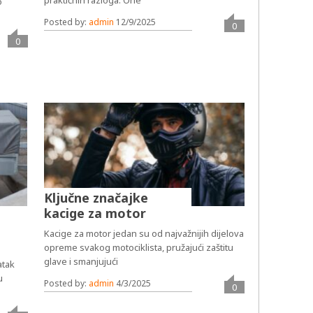
praktičnih razloga. One
o
Posted by:
admin
12/9/2025
0
0
Ključne značajke
kacige za motor
Kacige za motor jedan su od najvažnijih dijelova
opreme svakog motociklista, pružajući zaštitu
glave i smanjujući
atak
u
Posted by:
admin
4/3/2025
0