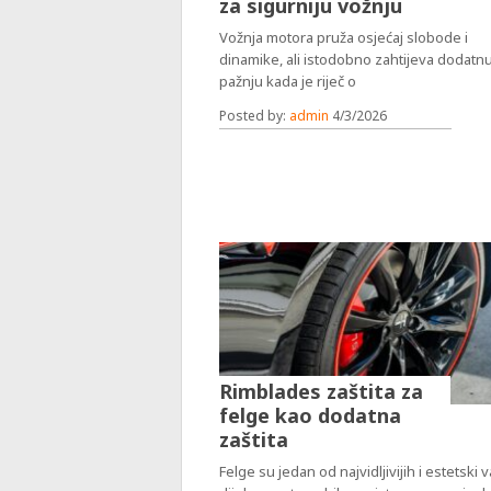
za sigurniju vožnju
Vožnja motora pruža osjećaj slobode i
dinamike, ali istodobno zahtijeva dodatn
pažnju kada je riječ o
Posted by:
admin
4/3/2026
Rimblades zaštita za
felge kao dodatna
zaštita
Felge su jedan od najvidljivijih i estetski 