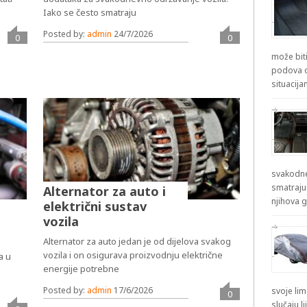
Iako se često smatraju
Posted by:
admin
24/7/2026
0
0
može biti
podova od
situacij
svakodne
smatraju
Alternator za auto i
njihova g
električni sustav
vozila
Alternator za auto jedan je od dijelova svakog
vozila i on osigurava proizvodnju električne
a u
energije potrebne
Posted by:
admin
17/6/2026
svoje lim
0
slučaju l