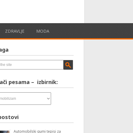
ZDRAVLJE
MODA
aga
ači pesama – izbirnik:
postovi
Automobilski gumi tepisi za