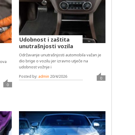
Udobnost i zaštita
unutrašnjosti vozila
Održavanje unutrašnjosti automobila važan je
dio brige o vozilu jer izravno utječe na
lova
udobnost vožnje i
Posted by:
admin
20/4/2026
0
0