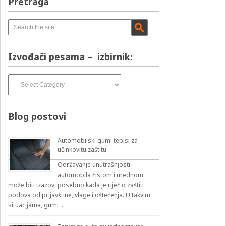
Pretraga
Izvođači pesama – izbirnik:
Izvođači
pesama
–
izbirnik:
Blog postovi
Automobilski gumi tepisi za
učinkovitu zaštitu
Održavanje unutrašnjosti
automobila čistom i urednom
može biti izazov, posebno kada je riječ o zaštiti
podova od prljavštine, vlage i oštećenja. U takvim
situacijama, gumi …