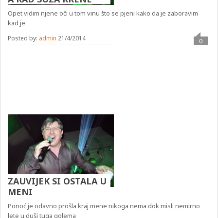
Opet vidim njene oči u tom vinu što se pjeni kako da je zaboravim
kad je
Posted by:
admin
21/4/2014
0
ZAUVIJEK SI OSTALA U
MENI
Ponoć je odavno prošla kraj mene nikoga nema dok misli nemirno
lete u duši tuga golema