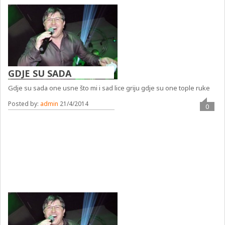
GDJE SU SADA
Gdje su sada one usne što mi i sad lice griju gdje su one tople ruke
Posted by:
admin
21/4/2014
0