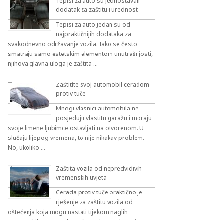
Tepisi za auto su jednostavan
dodatak za zaštitu i urednost
Tepisi za auto jedan su od
najpraktičnijih dodataka za
svakodnevno održavanje vozila. Iako se često
smatraju samo estetskim elementom unutrašnjosti,
njihova glavna uloga je zaštita …
Zaštitite svoj automobil ceradom
protiv tuče
Mnogi vlasnici automobila ne
posjeduju vlastitu garažu i moraju
svoje limene ljubimce ostavljati na otvorenom. U
slučaju lijepog vremena, to nije nikakav problem.
No, ukoliko …
Zaštita vozila od nepredvidivih
vremenskih uvjeta
Cerada protiv tuče praktično je
rješenje za zaštitu vozila od
oštećenja koja mogu nastati tijekom naglih