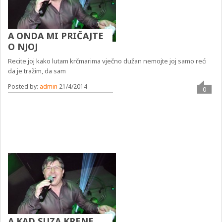
A ONDA MI PRIČAJTE
O NJOJ
Recite joj kako lutam krčmarima vječno dužan nemojte joj samo reći
da je tražim, da sam
Posted by:
admin
21/4/2014
0
A KAD SUZA KRENE