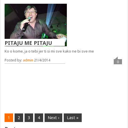
PITAJU ME PITAJU
Ko o kome, ja o tebi jer ti si mi sve kako ne bi sve me
Posted by:
admin
21/4/2014
0
1
2
3
4
Next ›
Last »