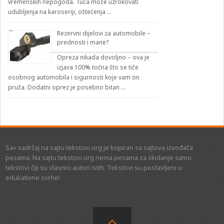
vremenskih nepogoda. Tuča može uzrokovati
udubljenja na karoseriji, oštećenja …
Rezervni dijelovi za automobile –
prednosti i mane?
Opreza nikada dovoljno – ova je
izjava 100% točna što se tiče
osobnog automobila i sigurnosti koje vam on
pruža. Dodatni oprez je posebno bitan …
Sav sadržaj na sajtu tekstovi.org je kopiran sa sajtova izvođača
pesama. Na sajtu tekstovi.org nema pesama za skidanje samo
tekstovi čiji su vlasnici autori istih. Tekstovi su postavljeni u
edukativne svrhe!