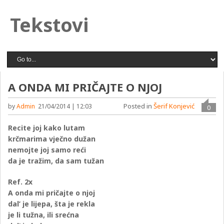
Tekstovi
A ONDA MI PRIČAJTE O NJOJ
Posted in
Šerif Konjević
by
Admin
21/04/2014 | 12:03
0
Recite joj kako lutam
krčmarima vječno dužan
nemojte joj samo reći
da je tražim, da sam tužan
Ref. 2x
A onda mi pričajte o njoj
dal’ je lijepa, šta je rekla
je li tužna, ili srećna