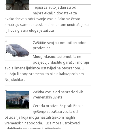
Tepisi za auto jedan su od
najpraktičnijih dodataka za
svakodnevno održavanje vozila. Iako se često
smatraju samo estetskim elementom unutrašnjosti,
njihova glavna uloga je zaštita …
Zaštitite svoj automobil ceradom
protiv tuče
Mnogi vlasnici automobila ne
posjeduju vlastitu garažu i moraju
svoje limene ljubimce ostavljati na otvorenom. U
slučaju lijepog vremena, to nije nikakav problem.
No, ukoliko …
Zaštita vozila od nepredvidivih
vremenskih uvjeta
Cerada protiv tuče praktično je
rješenje za zaštitu vozila od
oštećenja koja mogu nastati tijekom naglih
vremenskih nepogoda. Tuča može uzrokovati
udubljenja na karoseriji, oštećenja …