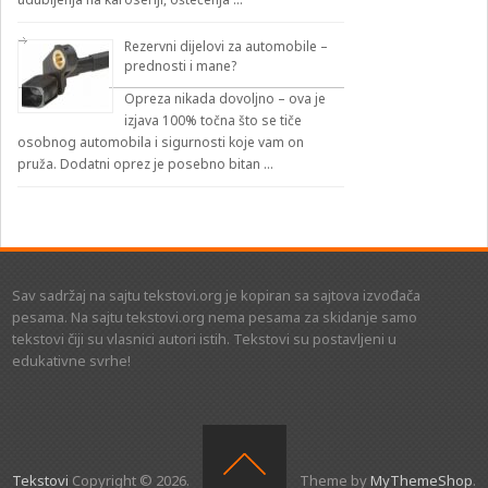
Rezervni dijelovi za automobile –
prednosti i mane?
Opreza nikada dovoljno – ova je
izjava 100% točna što se tiče
osobnog automobila i sigurnosti koje vam on
pruža. Dodatni oprez je posebno bitan …
Sav sadržaj na sajtu tekstovi.org je kopiran sa sajtova izvođača
pesama. Na sajtu tekstovi.org nema pesama za skidanje samo
tekstovi čiji su vlasnici autori istih. Tekstovi su postavljeni u
edukativne svrhe!
Tekstovi
Copyright © 2026.
Theme by
MyThemeShop
.