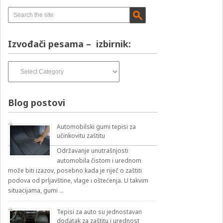
Izvođači pesama – izbirnik:
Izvođači
pesama
–
izbirnik:
Blog postovi
Automobilski gumi tepisi za
učinkovitu zaštitu
Održavanje unutrašnjosti
automobila čistom i urednom
može biti izazov, posebno kada je riječ o zaštiti
podova od prljavštine, vlage i oštećenja. U takvim
situacijama, gumi …
Tepisi za auto su jednostavan
dodatak za zaštitu i urednost