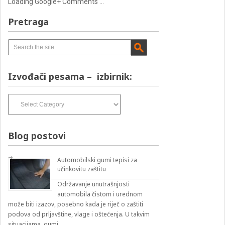
Loading Google+ Comments ...
Pretraga
Izvođači pesama – izbirnik:
Izvođači
pesama
–
izbirnik:
Blog postovi
Automobilski gumi tepisi za
učinkovitu zaštitu
Održavanje unutrašnjosti
automobila čistom i urednom
može biti izazov, posebno kada je riječ o zaštiti
podova od prljavštine, vlage i oštećenja. U takvim
situacijama, gumi …