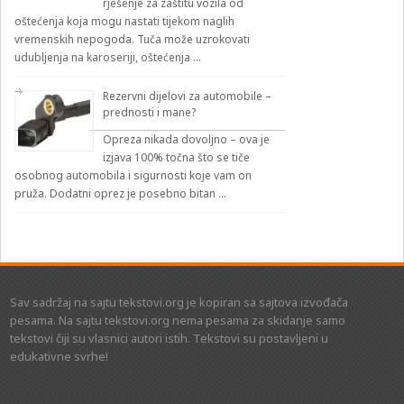
rješenje za zaštitu vozila od
oštećenja koja mogu nastati tijekom naglih
vremenskih nepogoda. Tuča može uzrokovati
udubljenja na karoseriji, oštećenja …
Rezervni dijelovi za automobile –
prednosti i mane?
Opreza nikada dovoljno – ova je
izjava 100% točna što se tiče
osobnog automobila i sigurnosti koje vam on
pruža. Dodatni oprez je posebno bitan …
Sav sadržaj na sajtu tekstovi.org je kopiran sa sajtova izvođača
pesama. Na sajtu tekstovi.org nema pesama za skidanje samo
tekstovi čiji su vlasnici autori istih. Tekstovi su postavljeni u
edukativne svrhe!