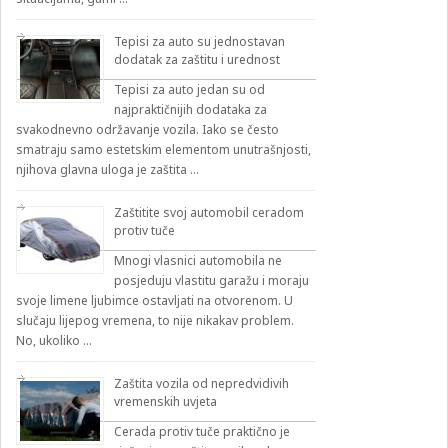
Tepisi za auto su jednostavan
dodatak za zaštitu i urednost
Tepisi za auto jedan su od
najpraktičnijih dodataka za
svakodnevno održavanje vozila. Iako se često
smatraju samo estetskim elementom unutrašnjosti,
njihova glavna uloga je zaštita …
Zaštitite svoj automobil ceradom
protiv tuče
Mnogi vlasnici automobila ne
posjeduju vlastitu garažu i moraju
svoje limene ljubimce ostavljati na otvorenom. U
slučaju lijepog vremena, to nije nikakav problem.
No, ukoliko …
Zaštita vozila od nepredvidivih
vremenskih uvjeta
Cerada protiv tuče praktično je