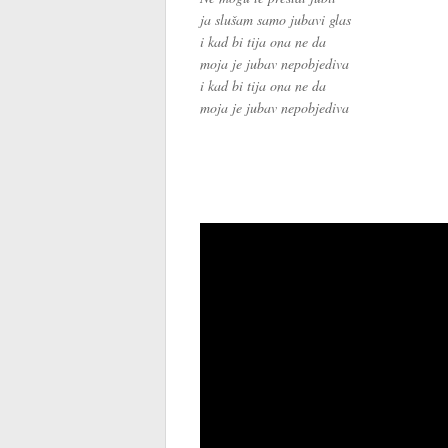
ja slušam samo jubavi glas
i kad bi tija ona ne da
moja je jubav nepobjediva
i kad bi tija ona ne da
moja je jubav nepobjediva