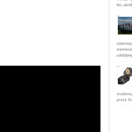
No, ukol
oštećenja
vremensk
udubljenj
osobnog 
pruža. D