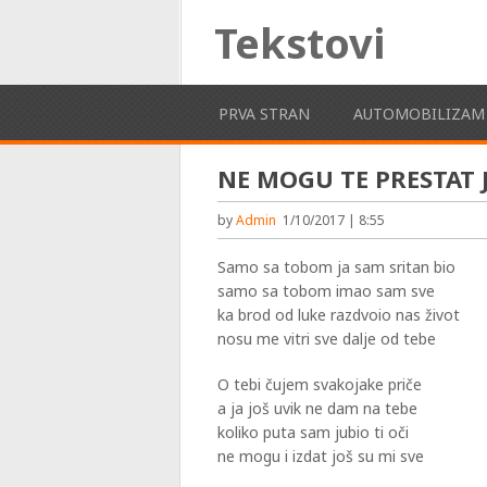
Tekstovi
PRVA STRAN
AUTOMOBILIZAM
NE MOGU TE PRESTAT 
by
Admin
1/10/2017 | 8:55
Samo sa tobom ja sam sritan bio
samo sa tobom imao sam sve
ka brod od luke razdvoio nas život
nosu me vitri sve dalje od tebe
O tebi čujem svakojake priče
a ja još uvik ne dam na tebe
koliko puta sam jubio ti oči
ne mogu i izdat još su mi sve