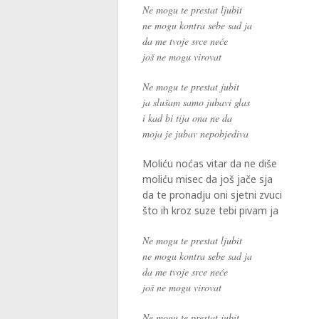
Ne mogu te prestat ljubit
ne mogu kontra sebe sad ja
da me tvoje srce neće
još ne mogu virovat
Ne mogu te prestat jubit
ja slušam samo jubavi glas
i kad bi tija ona ne da
moja je jubav nepobjediva
Moliću noćas vitar da ne diše
moliću misec da još jače sja
da te pronadju oni sjetni zvuci
što ih kroz suze tebi pivam ja
Ne mogu te prestat ljubit
ne mogu kontra sebe sad ja
da me tvoje srce neće
još ne mogu virovat
Ne mogu te prestat jubit