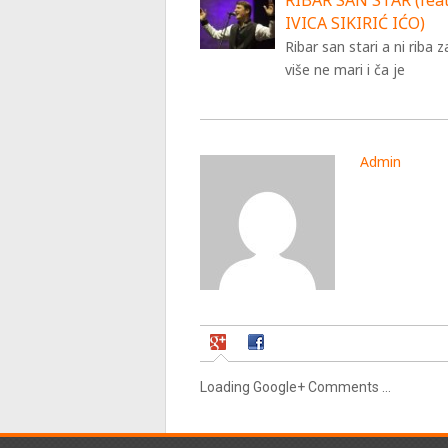
RIBAR SAN STAR (feat
IVICA SIKIRIĆ IĆO)
Ribar san stari a ni riba 
više ne mari i ča je
Admin
Loading Google+ Comments ...