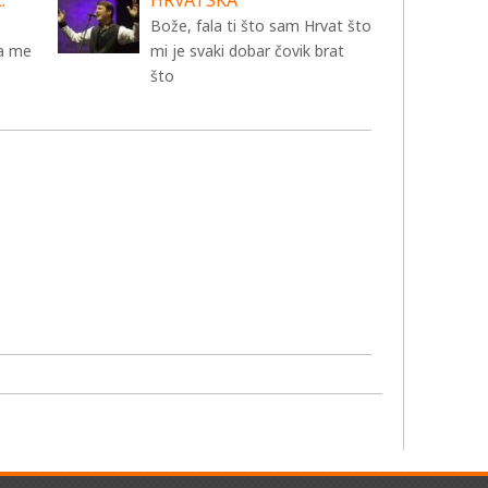
.
HRVATSKA
Bože, fala ti što sam Hrvat što
za me
mi je svaki dobar čovik brat
što