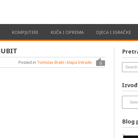
KOMPJUTERI
KUČA I OPREMA
DJECA I IGRAČKE
JUBIT
Pretr
Posted in
Tomislav Bralić i klapa Intrade
0
Izvođ
Izvođači
pesama
–
izbirnik:
Blog 