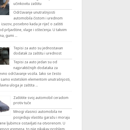
učinkovitu zaštitu
Održavanje unutrašnjosti
automobila čistom i urednom
 izazov, posebno kada je riječ o zaštiti
 prljavštine, vlage i oštećenja. U takvim
ama, gumi …
Tepisi za auto su jednostavan
dodatak za zaštitu i urednost
Tepisi za auto jedan su od
najpraktičnijih dodataka za
vno održavanje vozila. Iako se često
 samo estetskim elementom unutrašnjosti,
lavna uloga je zaštita …
Zaštitite svoj automobil ceradom
protiv tuče
Mnogi vlasnici automobila ne
posjeduju vlastitu garažu i moraju
ene ljubimce ostavljati na otvorenom. U
ijepog vremena, to nije nikakav problem.