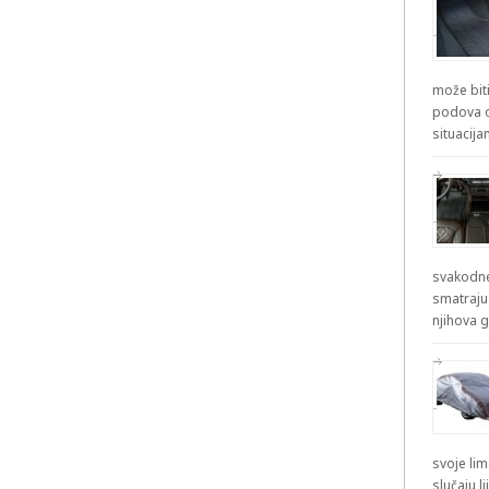
može biti
podova od
situacij
svakodne
smatraju
njihova g
svoje lim
slučaju l