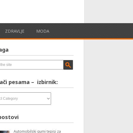
ZDRAVLJE
MODA
aga
ači pesama – izbirnik:
postovi
Automobilski gumi tepisi za