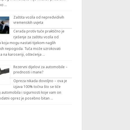
iko …
Zaštita vozila od nepredvidivih
vremenskih uvjeta
Cerada protiv tuče praktično je
rješenje za zaštitu vozila od
 koja mogu nastati tijekom naglih
ih nepogoda. Tuča može uzrokovati
a na karoseriji, oštećenja …
Rezervni dijelovi za automobile –
prednosti i mane?
Opreza nikada dovoljno – ova je
izjava 100% točna što se tiče
automobila i sigurnosti koje vam on
odatni oprez je posebno bitan …