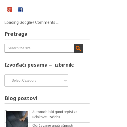
Loading Google+ Comments ...
Pretraga
Izvođači pesama – izbirnik:
Izvođači
pesama
–
izbirnik:
Blog postovi
Automobilski gumi tepisi za
učinkovitu zaštitu
Održavanje unutrašnjosti