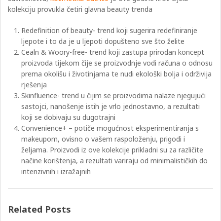
kolekciju provukla četiri glavna beauty trenda
Redefinition of beauty- trend koji sugerira redefiniranje
ljepote i to da je u ljepoti dopušteno sve što želite
Cealn & Woory-free- trend koji zastupa prirodan koncept
proizvoda tijekom čije se proizvodnje vodi računa o odnosu
prema okolišu i životinjama te nudi ekološki bolja i održivija
rješenja
Skinfluence- trend u čijim se proizvodima nalaze njegujući
sastojci, nanošenje istih je vrlo jednostavno, a rezultati
koji se dobivaju su dugotrajni
Convenience+ – potiče mogućnost eksperimentiranja s
makeupom, ovisno o vašem raspoloženju, prigodi i
željama. Proizvodi iz ove kolekcije prikladni su za različite
načine korištenja, a rezultati variraju od minimalističkih do
intenzivnih i izražajnih
Related Posts