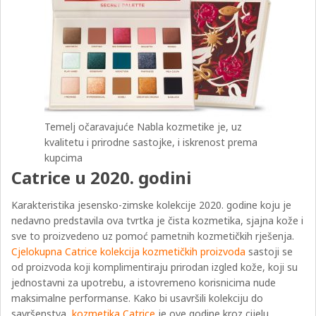
Temelj očaravajuće Nabla kozmetike je, uz
kvalitetu i prirodne sastojke, i iskrenost prema
kupcima
Catrice u 2020. godini
Karakteristika jesensko-zimske kolekcije 2020. godine koju je
nedavno predstavila ova tvrtka je čista kozmetika, sjajna kože i
sve to proizvedeno uz pomoć pametnih kozmetičkih rješenja.
Cjelokupna Catrice kolekcija kozmetičkih proizvoda
sastoji se
od proizvoda koji komplimentiraju prirodan izgled kože, koji su
jednostavni za upotrebu, a istovremeno korisnicima nude
maksimalne performanse. Kako bi usavršili kolekciju do
savršenstva,
kozmetika Catrice
je ove godine kroz cijelu