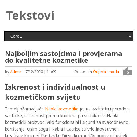
Tekstovi
Najboljim sastojcima i provjerama
do kvalitetne kozmetike
Posted in
Odjeća i moda
by
Admin
17/12/2020 | 11:09
0
Iskrenost i individualnost u
kozmetičkom svijetu
Temelj očaravajuće
Nabla kozmetike
je, uz kvalitetu i prirodne
sastojke, i iskrenost prema kupcima pa su tako svi Nabla
kozmetički proizvodi vrlo funkcionalni i sigurni za svakodnevno
korištenje. Osim toga i Nabla i Catrice su vrlo inovativne i
kreativne kozmetičke tvrtke čiji su kozmetički proizvodi uvijek