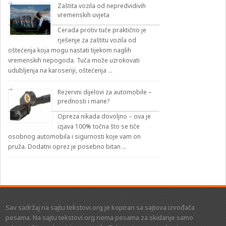
Zaštita vozila od nepredvidivih
vremenskih uvjeta
Cerada protiv tuče praktično je
rješenje za zaštitu vozila od
oštećenja koja mogu nastati tijekom naglih
vremenskih nepogoda. Tuča može uzrokovati
udubljenja na karoseriji, oštećenja …
Rezervni dijelovi za automobile –
prednosti i mane?
Opreza nikada dovoljno – ova je
izjava 100% točna što se tiče
osobnog automobila i sigurnosti koje vam on
pruža. Dodatni oprez je posebno bitan …
Sav sadržaj na sajtu tekstovi.org je kopiran sa sajtova izvođača
pesama. Na sajtu tekstovi.org nema pesama za skidanje samo