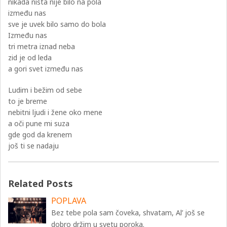
nikada ništa nije bilo na pola
između nas
sve je uvek bilo samo do bola
Između nas
tri metra iznad neba
zid je od leda
a gori svet između nas
Ludim i bežim od sebe
to je breme
nebitni ljudi i žene oko mene
a oči pune mi suza
gde god da krenem
još ti se nadaju
Related Posts
POPLAVA
Bez tebe pola sam čoveka, shvatam, Al’ još se
dobro držim u svetu poroka.