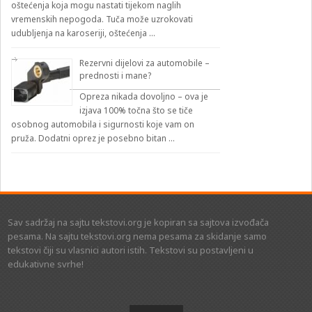
oštećenja koja mogu nastati tijekom naglih
vremenskih nepogoda. Tuča može uzrokovati
udubljenja na karoseriji, oštećenja …
Rezervni dijelovi za automobile –
prednosti i mane?
Opreza nikada dovoljno – ova je
izjava 100% točna što se tiče
osobnog automobila i sigurnosti koje vam on
pruža. Dodatni oprez je posebno bitan …
Sav sadržaj na sajtu tekstovi.org je kopiran sa sajtova izvođača
pesama. Na sajtu tekstovi.org nema pesama za skidanje samo
tekstovi čiji su vlasnici autori istih. Tekstovi su postavljeni u
edukativne svrhe!