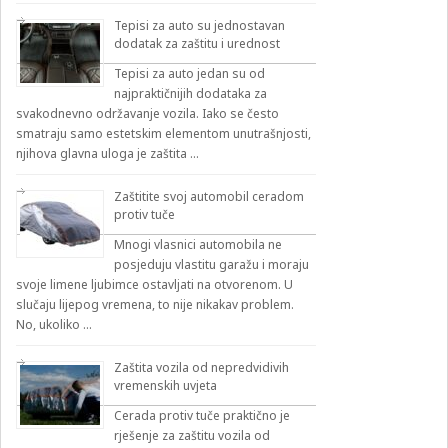
Tepisi za auto su jednostavan
dodatak za zaštitu i urednost
Tepisi za auto jedan su od
najpraktičnijih dodataka za
svakodnevno održavanje vozila. Iako se često
smatraju samo estetskim elementom unutrašnjosti,
njihova glavna uloga je zaštita …
Zaštitite svoj automobil ceradom
protiv tuče
Mnogi vlasnici automobila ne
posjeduju vlastitu garažu i moraju
svoje limene ljubimce ostavljati na otvorenom. U
slučaju lijepog vremena, to nije nikakav problem.
No, ukoliko …
Zaštita vozila od nepredvidivih
vremenskih uvjeta
Cerada protiv tuče praktično je
rješenje za zaštitu vozila od