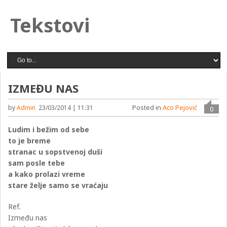
Tekstovi
IZMEĐU NAS
Posted in
Aco Pejović
by
Admin
23/03/2014 | 11:31
0
Ludim i bežim od sebe
to je breme
stranac u sopstvenoj duši
sam posle tebe
a kako prolazi vreme
stare želje samo se vraćaju
Ref.
Između nas