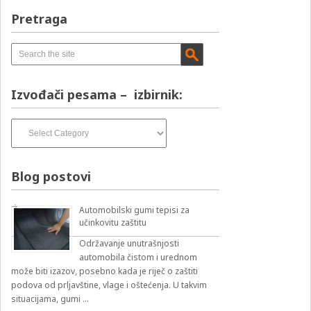
Pretraga
Izvođači pesama – izbirnik:
Izvođači
pesama
–
izbirnik:
Blog postovi
Automobilski gumi tepisi za
učinkovitu zaštitu
Održavanje unutrašnjosti
automobila čistom i urednom
može biti izazov, posebno kada je riječ o zaštiti
podova od prljavštine, vlage i oštećenja. U takvim
situacijama, gumi …