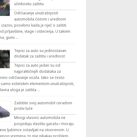
učinkovitu zaštitu
Održavanje unutrašnjosti
automobila čistom i urednom
 izazov, posebno kada je riječ o zaštiti
 prljavštine, vlage i oštećenja. U takvim
ama, gumi …
Tepisi za auto su jednostavan
dodatak za zaštitu i urednost
Tepisi za auto jedan su od
najpraktičnijih dodataka za
vno održavanje vozila. Iako se često
 samo estetskim elementom unutrašnjosti,
lavna uloga je zaštita …
Zaštitite svoj automobil ceradom
protiv tuče
Mnogi vlasnici automobila ne
posjeduju vlastitu garažu i moraju
ene ljubimce ostavljati na otvorenom. U
ijepog vremena, to nije nikakav problem.