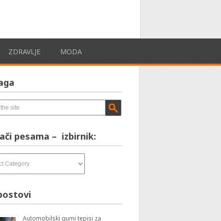
ZDRAVLJE
MODA
aga
ači pesama – izbirnik:
postovi
Automobilski gumi tepisi za