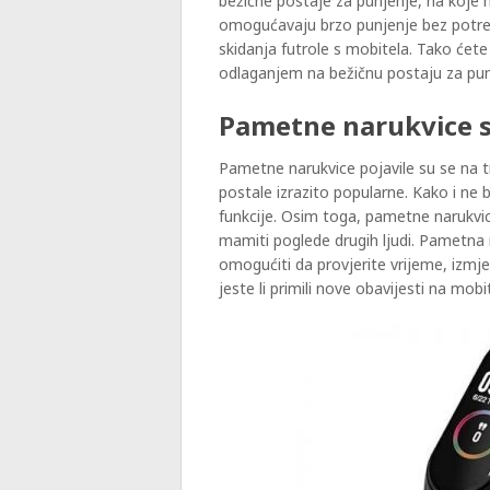
bežične postaje za punjenje, na koje 
omogućavaju brzo punjenje bez potreb
skidanja futrole s mobitela. Tako ćet
odlaganjem na bežičnu postaju za pun
Pametne narukvice 
Pametne narukvice pojavile su se na tr
postale izrazito popularne. Kako i ne 
funkcije. Osim toga, pametne narukvic
mamiti poglede drugih ljudi. Pametna
omogućiti da provjerite vrijeme, izmjer
jeste li primili nove obavijesti na mobi