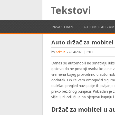
Tekstovi
PRVA STRAN
AUTOMOBILIZAM
Auto držač za mobitel
by
Admin
22/04/2020 | 8:03
Danas se automobili ne smatraju luks
gotovo da ne postoji osoba koja ne vo
vremena kojeg provodimo u automob
dodatak. On će vam omogućiti sigurn
olakšati pregled navigacije ili javljanj
preko bežičnog punjača. Prikladan je 
više ljudi odlučuje na njegovu kupnju 
Držač za mobitel u 