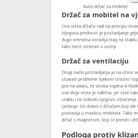
Auto držač za mobitel
Držač za mobitel na v
Ova vrsta držača radi na principu stva
Njegova prednost je postavljanje gdj
dugo vremena ostavlja trag na staklu.
tako neće ometati u vožnji.
Držač za ventilaciju
Drugi način postavljanja je na otvor v
stvarati probleme tijekom izrazito topl
prvi na udaru, te visoka toplina ili h
ove dvije vrste je odlična, jer ćete ta
staklu i ne riskirati njegovo oštećen
rješenje. On dolazi s držačem koji ide
postavlja u maskicu mobitela. Tako mo
držač s magnetom, koji će primiti i dr
Podloga protiv kliza