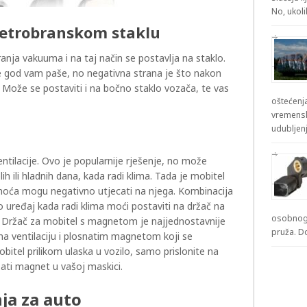
No, ukol
jetrobranskom staklu
ranja vakuuma i na taj način se postavlja na staklo.
e god vam paše, no negativna strana je što nakon
 Može se postaviti i na bočno staklo vozača, te vas
oštećenja
vremensk
udubljenj
entilacije. Ovo je popularnije rješenje, no može
ih ili hladnih dana, kada radi klima. Tada je mobitel
ladnoća mogu negativno utjecati na njega. Kombinacija
ko uređaj kada radi klima moći postaviti na držač na
osobnog 
je. Držač za mobitel s magnetom je najjednostavnije
pruža. D
 na ventilaciju i plosnatim magnetom koji se
bitel prilikom ulaska u vozilo, samo prislonite na
žati magnet u vašoj maskici.
nja za auto