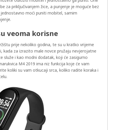
možete odložiti mobitel i jednostavno ga puniti. One
e za priključivanjem žice, a punjenje je moguće bez
e jednostavno moći puniti mobitel, samim
jenje.
su veoma korisne
žištu prije nekoliko godina, te su u kratko vrijeme
bi, kada za izrazito male novce pružaju nevjerojatne
e služe i kao modni dodatak, koji će zasigurno
 narukvica M4 2019 ima niz funkcija koje će vam
ite koliki su vam otkucaji srca, koliko radite koraka i
telu.