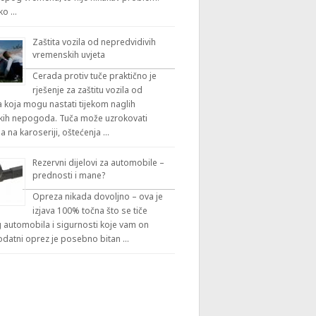
iko …
Zaštita vozila od nepredvidivih
vremenskih uvjeta
Cerada protiv tuče praktično je
rješenje za zaštitu vozila od
 koja mogu nastati tijekom naglih
ih nepogoda. Tuča može uzrokovati
a na karoseriji, oštećenja …
Rezervni dijelovi za automobile –
prednosti i mane?
Opreza nikada dovoljno – ova je
izjava 100% točna što se tiče
automobila i sigurnosti koje vam on
odatni oprez je posebno bitan …