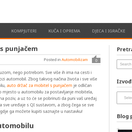
KOMPJUTERI
KUČA I OPREMA
DJECA I IGRAČKE
 s punjačem
Pretr
Posted in
Automobilizam
0
uzom, nego potrebom. Sve više ih ima na cesti i
zi automobil. Zbog takvog načina života i sve više
Izvođ
ilu,
auto držač za mobitel s punjačem
je odličan
o mjesto u automobilu za postavljanje mobitela,
Izvođači
e na poziv, a uz to će se pobrinuti da puni vaš uređaj
pesama
za sve uređaje s QI sustavom, a zbog čega se sve
–
i gdje ga možete kupiti saznajte u nastavku!
izbirnik:
Blog 
automobilu