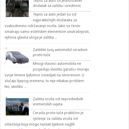
Tepisi za auto su jednostavan
dodatak za zaštitu i urednost
Tepisi za auto jedan su od
najpraktičnijih dodataka za
svakodnevno održavanje vozila. Iako se često
smatraju samo estetskim elementom unutrašnjosti,
njihova glavna uloga je zaštita …
Zaštitite svoj automobil ceradom
protiv tuče
Mnogi vlasnici automobila ne
posjeduju vlastitu garažu i moraju
svoje limene ljubimce ostavljati na otvorenom. U
slučaju lijepog vremena, to nije nikakav problem.
No, ukoliko …
Zaštita vozila od nepredvidivih
vremenskih uvjeta
Cerada protiv tuče praktično je
rješenje za zaštitu vozila od
oštećenja koja mogu nastati tijekom naglih