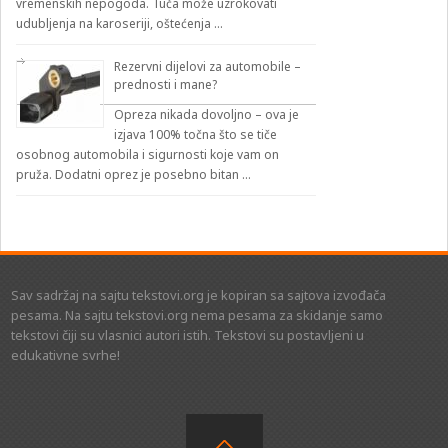
vremenskih nepogoda. Tuča može uzrokovati
udubljenja na karoseriji, oštećenja …
Rezervni dijelovi za automobile –
prednosti i mane?
Opreza nikada dovoljno – ova je
izjava 100% točna što se tiče
osobnog automobila i sigurnosti koje vam on
pruža. Dodatni oprez je posebno bitan …
Sav sadržaj na sajtu tekstovi.org je kopiran sa sajtova izvođača
pesama. Na sajtu tekstovi.org nema pesama za skidanje samo
tekstovi čiji su vlasnici autori istih. Tekstovi su postavljeni u
edukativne svrhe!