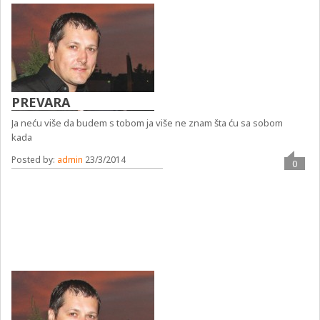
PREVARA
Ja neću više da budem s tobom ja više ne znam šta ću sa sobom
kada
Posted by:
admin
23/3/2014
0