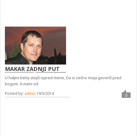
MAKAR ZADNJI PUT
U haljini beloj stojiš ispred mene, Da si večno moja govoriš pred
bogom. A meni od
Posted by:
admin
19/3/2014
0