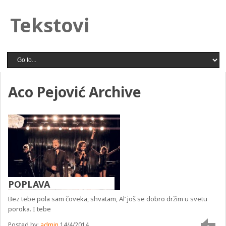
Tekstovi
Aco Pejović Archive
POPLAVA
Bez tebe pola sam čoveka, shvatam, Al’ još se dobro držim u svetu
poroka. I tebe
Posted by:
admin
14/4/2014