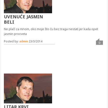
UVENUĆE JASMIN
BELI
Ne plači za mnom, oko moje što ću bez traga nestati jer kada opet
jasmin procveta
Posted by:
admin
23/3/2014
0
LITAR KRVI