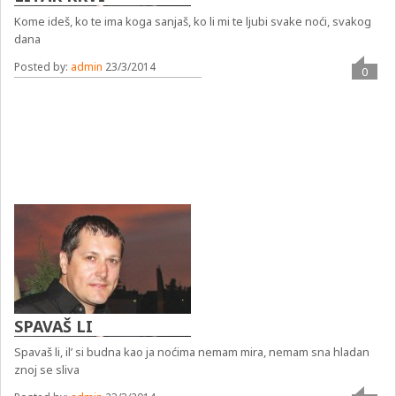
Kome ideš, ko te ima koga sanjaš, ko li mi te ljubi svake noći, svakog
dana
Posted by:
admin
23/3/2014
0
SPAVAŠ LI
Spavaš li, il’ si budna kao ja noćima nemam mira, nemam sna hladan
znoj se sliva