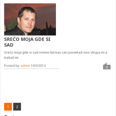
SREĆO MOJA GDE SI
SAD
Srećo moja gde si sad vreme leti kao san ponekad smo skupa mi a
trebaš mi
Posted by:
admin
19/3/2014
0
1
2