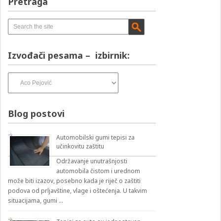
Pretraga
Izvođači pesama – izbirnik:
Izvođači
pesama
–
izbirnik:
Blog postovi
Automobilski gumi tepisi za
učinkovitu zaštitu
Održavanje unutrašnjosti
automobila čistom i urednom
može biti izazov, posebno kada je riječ o zaštiti
podova od prljavštine, vlage i oštećenja. U takvim
situacijama, gumi …