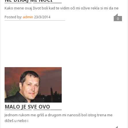
Kako mene ovaj život boli kad te vidim oči mi ožive rekla si mi da ne
Posted by:
admin
23/3/2014
0
MALO JE SVE OVO
Jednom rukom me grliš a drugom mi nanosiš bol istog trena me
dižeš u nebo i