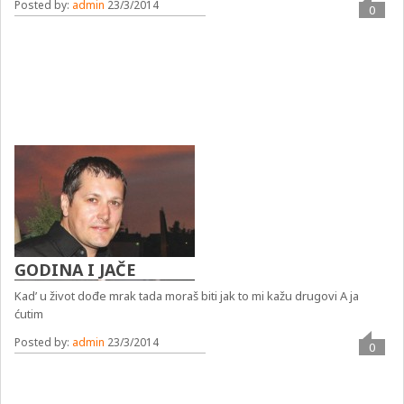
Posted by:
admin
23/3/2014
0
GODINA I JAČE
Kad’ u život dođe mrak tada moraš biti jak to mi kažu drugovi A ja
ćutim
Posted by:
admin
23/3/2014
0