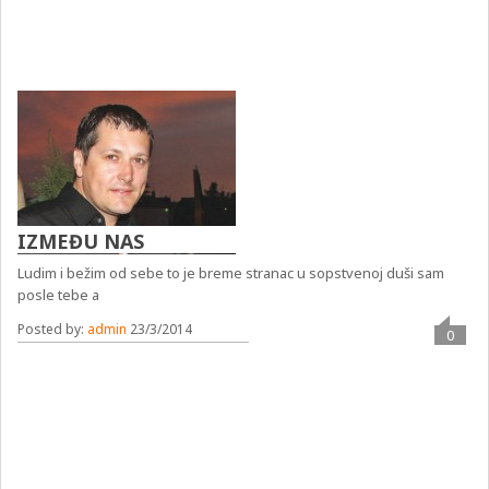
IZMEĐU NAS
Ludim i bežim od sebe to je breme stranac u sopstvenoj duši sam
posle tebe a
Posted by:
admin
23/3/2014
0