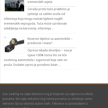
vremenskih uvjeta
Cerada protiv tuče praktično je
rješenje za zaštitu vozila od
oštećenja koja mogu nastati tijekom naglih
vremenskih nepogoda. Tuča može uzrokovati
udubljenja na karoseriji, oštećenja …
Rezervni dijelovi za automobile –
prednosti i mane?
Opreza nikada dovoljno – ova je
izjava 100% točna što se tiče
osobnog automobila i sigurnosti koje vam on
pruža. Dodatni oprez je posebno bitan …
Sav sadržaj na sajtu tekstovi.org je kopiran sa sajtova izvođača
pesama. Na sajtu tekstovi.org nema pesama za skidanje samo
tekstovi čiji su vlasnici autori istih. Tekstovi su postavljeni u