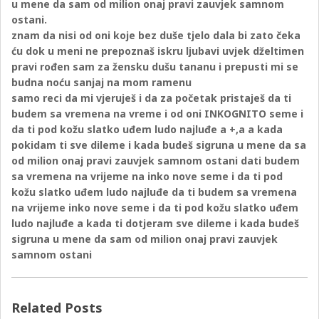
u mene da sam od milion onaj pravi zauvjek samnom
ostani.
znam da nisi od oni koje bez duše tjelo dala bi zato čeka
ću dok u meni ne prepoznaš iskru ljubavi uvjek dželtimen
pravi rođen sam za žensku dušu tananu i prepusti mi se
budna noću sanjaj na mom ramenu
samo reci da mi vjeruješ i da za početak pristaješ da ti
budem sa vremena na vreme i od oni INKOGNITO seme i
da ti pod kožu slatko uđem ludo najluđe a +,a a kada
pokidam ti sve dileme i kada budeš sigruna u mene da sa
od milion onaj pravi zauvjek samnom ostani dati budem
sa vremena na vrijeme na inko nove seme i da ti pod
kožu slatko uđem ludo najluđe da ti budem sa vremena
na vrijeme inko nove seme i da ti pod kožu slatko uđem
ludo najluđe a kada ti dotjeram sve dileme i kada budeš
sigruna u mene da sam od milion onaj pravi zauvjek
samnom ostani
Related Posts