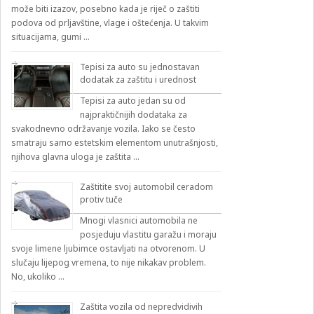
može biti izazov, posebno kada je riječ o zaštiti
podova od prljavštine, vlage i oštećenja. U takvim
situacijama, gumi …
Tepisi za auto su jednostavan
dodatak za zaštitu i urednost
Tepisi za auto jedan su od
najpraktičnijih dodataka za
svakodnevno održavanje vozila. Iako se često
smatraju samo estetskim elementom unutrašnjosti,
njihova glavna uloga je zaštita …
Zaštitite svoj automobil ceradom
protiv tuče
Mnogi vlasnici automobila ne
posjeduju vlastitu garažu i moraju
svoje limene ljubimce ostavljati na otvorenom. U
slučaju lijepog vremena, to nije nikakav problem.
No, ukoliko …
Zaštita vozila od nepredvidivih