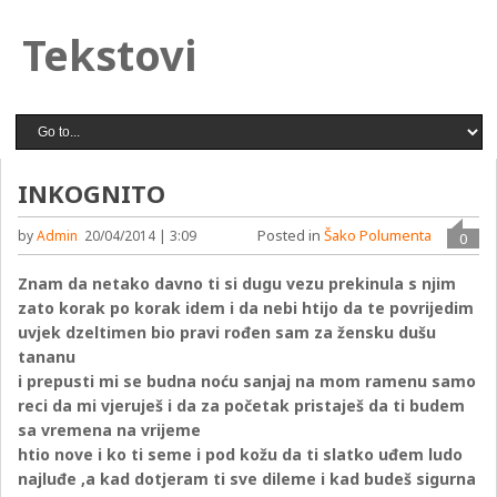
Tekstovi
INKOGNITO
Posted in
Šako Polumenta
by
Admin
20/04/2014 | 3:09
0
Znam da netako davno ti si dugu vezu prekinula s njim
zato korak po korak idem i da nebi htijo da te povrijedim
uvjek dzeltimen bio pravi rođen sam za žensku dušu
tananu
i prepusti mi se budna noću sanjaj na mom ramenu samo
reci da mi vjeruješ i da za početak pristaješ da ti budem
sa vremena na vrijeme
htio nove i ko ti seme i pod kožu da ti slatko uđem ludo
najluđe ,a kad dotjeram ti sve dileme i kad budeš sigurna