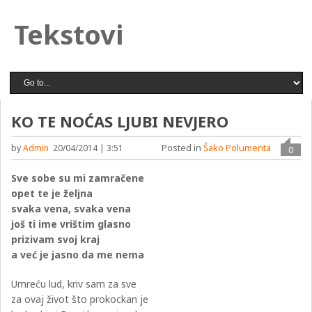
Tekstovi
KO TE NOĆAS LJUBI NEVJERO
Posted in
Šako Polumenta
by
Admin
20/04/2014 | 3:51
0
Sve sobe su mi zamračene
opet te je željna
svaka vena, svaka vena
još ti ime vrištim glasno
prizivam svoj kraj
a već je jasno da me nema
Umreću lud, kriv sam za sve
za ovaj život što prokockan je