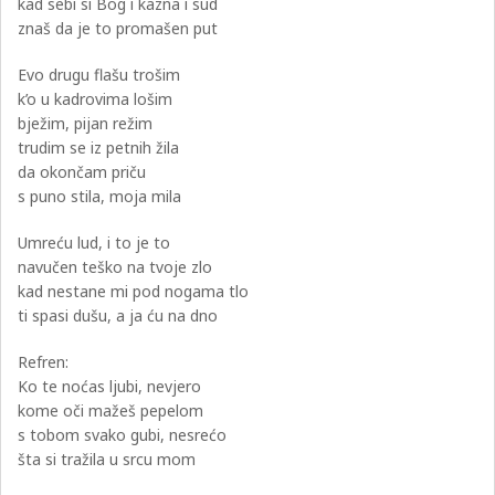
kad sebi si Bog i kazna i sud
znaš da je to promašen put
Evo drugu flašu trošim
k’o u kadrovima lošim
bježim, pijan režim
trudim se iz petnih žila
da okončam priču
s puno stila, moja mila
Umreću lud, i to je to
navučen teško na tvoje zlo
kad nestane mi pod nogama tlo
ti spasi dušu, a ja ću na dno
Refren:
Ko te noćas ljubi, nevjero
kome oči mažeš pepelom
s tobom svako gubi, nesrećo
šta si tražila u srcu mom