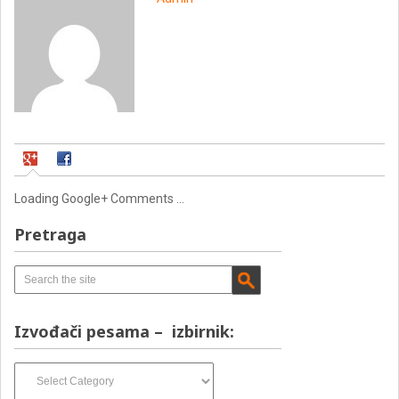
Loading Google+ Comments ...
Pretraga
Izvođači pesama – izbirnik:
Izvođači
pesama