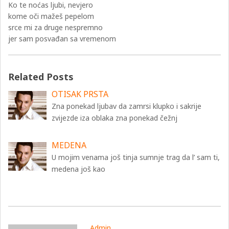
Ko te noćas ljubi, nevjero
kome oči mažeš pepelom
srce mi za druge nespremno
jer sam posvađan sa vremenom
Related Posts
OTISAK PRSTA
Zna ponekad ljubav da zamrsi klupko i sakrije
zvijezde iza oblaka zna ponekad čežnj
MEDENA
U mojim venama još tinja sumnje trag da l’ sam ti,
medena još kao
Admin