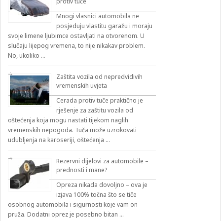
protiv tuče
Mnogi vlasnici automobila ne
posjeduju vlastitu garažu i moraju
svoje limene ljubimce ostavljati na otvorenom. U
slučaju lijepog vremena, to nije nikakav problem.
No, ukoliko …
Zaštita vozila od nepredvidivih
vremenskih uvjeta
Cerada protiv tuče praktično je
rješenje za zaštitu vozila od
oštećenja koja mogu nastati tijekom naglih
vremenskih nepogoda. Tuča može uzrokovati
udubljenja na karoseriji, oštećenja …
Rezervni dijelovi za automobile –
prednosti i mane?
Opreza nikada dovoljno – ova je
izjava 100% točna što se tiče
osobnog automobila i sigurnosti koje vam on
pruža. Dodatni oprez je posebno bitan …