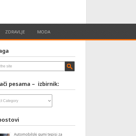
ZDRAVLJE
MODA
aga
ači pesama – izbirnik:
postovi
Automobilski gumi tepisi za