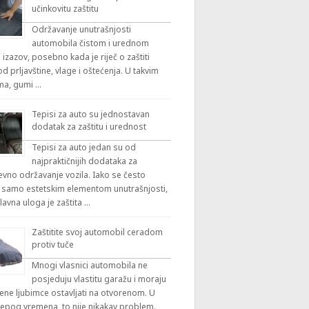
učinkovitu zaštitu
Održavanje unutrašnjosti
automobila čistom i urednom
 izazov, posebno kada je riječ o zaštiti
 prljavštine, vlage i oštećenja. U takvim
ama, gumi …
Tepisi za auto su jednostavan
dodatak za zaštitu i urednost
Tepisi za auto jedan su od
najpraktičnijih dodataka za
vno održavanje vozila. Iako se često
 samo estetskim elementom unutrašnjosti,
lavna uloga je zaštita …
Zaštitite svoj automobil ceradom
protiv tuče
Mnogi vlasnici automobila ne
posjeduju vlastitu garažu i moraju
ene ljubimce ostavljati na otvorenom. U
ijepog vremena, to nije nikakav problem.