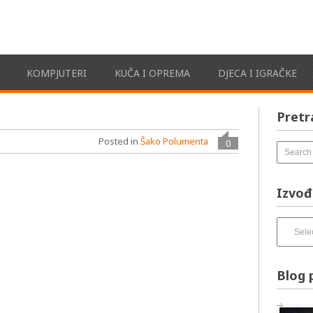
KOMPJUTERI
KUČA I OPREMA
DJECA I IGRAČKE
Pretr
Posted in
Šako Polumenta
0
Izvođ
Izvođači
pesama
–
izbirnik:
Blog 