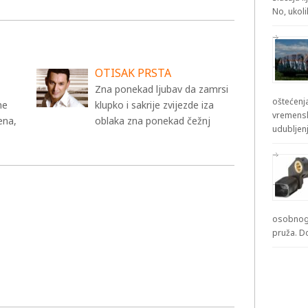
No, ukol
OTISAK PRSTA
Zna ponekad ljubav da zamrsi
oštećenja
ne
klupko i sakrije zvijezde iza
vremensk
ena,
oblaka zna ponekad čežnj
udubljenj
osobnog 
pruža. D