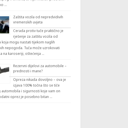
iko …
Zaštita vozila od nepredvidivih
vremenskih uvjeta
Cerada protiv tuče praktično je
rješenje za zaštitu vozila od
 koja mogu nastati tijekom naglih
ih nepogoda. Tuča može uzrokovati
a na karoseriji, oštećenja …
Rezervni dijelovi za automobile –
prednosti i mane?
Opreza nikada dovoljno – ova je
izjava 100% točna što se tiče
automobila i sigurnosti koje vam on
odatni oprez je posebno bitan …