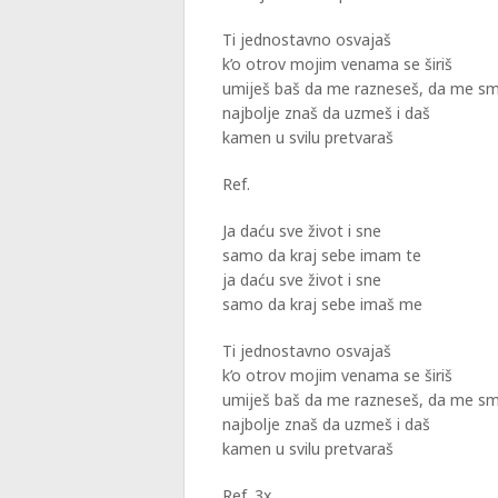
Ti jednostavno osvajaš
k’o otrov mojim venama se širiš
umiješ baš da me razneseš, da me smi
najbolje znaš da uzmeš i daš
kamen u svilu pretvaraš
Ref.
Ja daću sve život i sne
samo da kraj sebe imam te
ja daću sve život i sne
samo da kraj sebe imaš me
Ti jednostavno osvajaš
k’o otrov mojim venama se širiš
umiješ baš da me razneseš, da me smi
najbolje znaš da uzmeš i daš
kamen u svilu pretvaraš
Ref. 3x