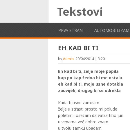
Tekstovi
PRVA STRAN
AUTOMOBILIZAM
EH KAD BI TI
by
Admin
20/04/2014 | 3:20
Eh kad bi ti, želje moje popila
kap po kap žedna bi me ostala
eh kad bi ti, moje usne dotakla
zauvijek, drugog bi se odrekla
Kada ti usne zamislim
želje u strasti prosto mi polude
poletim i osećam da vatra tiho juri
u venama već dobro znam
u tvoju zamku upadam