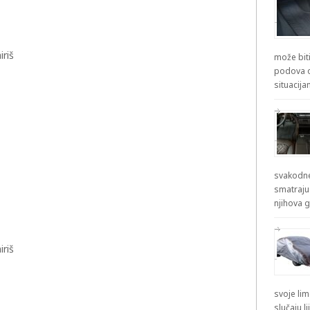
riš
može biti
podova od
situacij
svakodne
smatraju
njihova g
riš
svoje lim
slučaju l