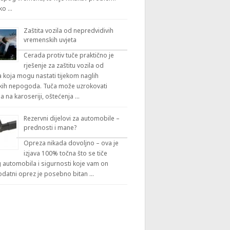
iko …
Zaštita vozila od nepredvidivih
vremenskih uvjeta
Cerada protiv tuče praktično je
rješenje za zaštitu vozila od
 koja mogu nastati tijekom naglih
ih nepogoda. Tuča može uzrokovati
a na karoseriji, oštećenja …
Rezervni dijelovi za automobile –
prednosti i mane?
Opreza nikada dovoljno – ova je
izjava 100% točna što se tiče
automobila i sigurnosti koje vam on
odatni oprez je posebno bitan …