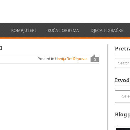
KOMPJUTERI
KUČA I OPREMA
DJECA I IGRAČKE
O
Pretr
Posted in
Usnija Redžepova
0
Izvođ
Izvođači
pesama
–
izbirnik:
Blog 