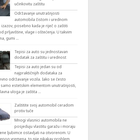
učinkovitu zaštitu
Održavanje unutrašnjosti
automobila čistom i urednom
 izazov, posebno kada je riječ o zaštiti
 prljavštine, vlage i oštećenja. U takvim
ama, gumi …
Tepisi za auto su jednostavan
dodatak za zaštitu i urednost
Tepisi za auto jedan su od
najpraktičnijih dodataka za
vno održavanje vozila. Iako se često
 samo estetskim elementom unutrašnjosti,
lavna uloga je zaštita …
Zaštitite svoj automobil ceradom
protiv tuče
Mnogi vlasnici automobila ne
posjeduju vlastitu garažu i moraju
ene ljubimce ostavljati na otvorenom. U
ijepog vremena, to nije nikakav problem.