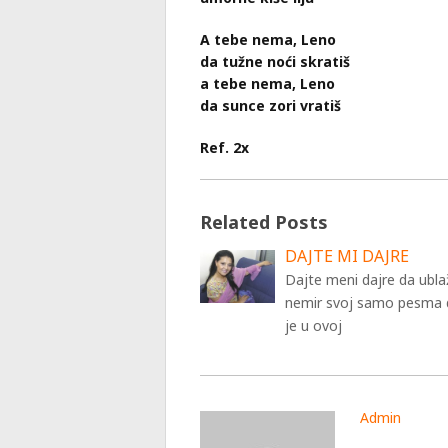
A tebe nema, Leno
da tužne noći skratiš
a tebe nema, Leno
da sunce zori vratiš
Ref. 2x
Related Posts
DAJTE MI DAJRE
Dajte meni dajre da ubl
nemir svoj samo pesma 
je u ovoj
Admin