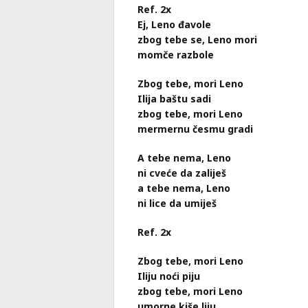
Ref. 2x
Ej, Leno đavole
zbog tebe se, Leno mori
momče razbole
Zbog tebe, mori Leno
Ilija baštu sadi
zbog tebe, mori Leno
mermernu česmu gradi
A tebe nema, Leno
ni cveće da zaliješ
a tebe nema, Leno
ni lice da umiješ
Ref. 2x
Zbog tebe, mori Leno
Iliju noći piju
zbog tebe, mori Leno
umorne kiše liju