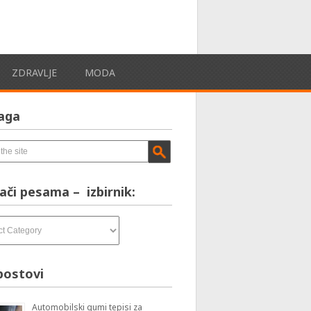
ZDRAVLJE
MODA
aga
ači pesama – izbirnik:
postovi
Automobilski gumi tepisi za