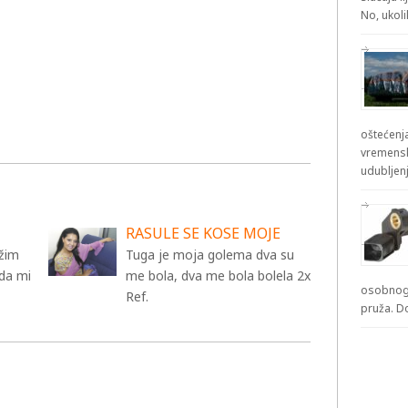
No, ukol
oštećenja
vremensk
udubljenj
RASULE SE KOSE MOJE
ažim
Tuga je moja golema dva su
da mi
me bola, dva me bola bolela 2x
osobnog 
Ref.
pruža. D