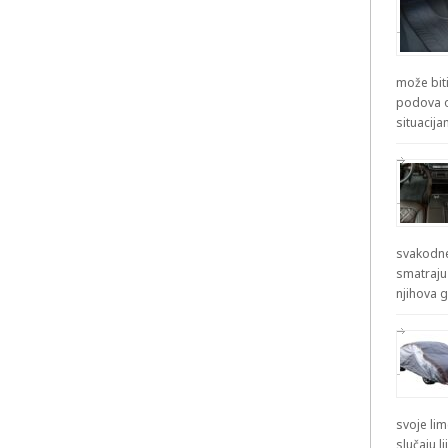
može biti
podova od
situacij
svakodne
smatraju
njihova g
svoje lim
slučaju l