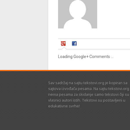
Loading Google+ Comments ...
Sav sadržaj na sajtu tekstovi.org je kopiran sa
sajtova izvođača pesama. Na sajtu tekstovi.org
nema pesama za skidanje samo tekstovi čiji su
vlasnici autori istih. Tekstovi su postavljeni u
edukativne svrhe!