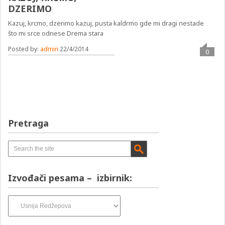
DZERIMO
Kazuj, krcmo, dzerimo kazuj, pusta kaldrmo gde mi dragi nestade
što mi srce odnese Drema stara
Posted by:
admin
22/4/2014
0
Pretraga
Izvođači pesama – izbirnik:
Izvođači
pesama
–