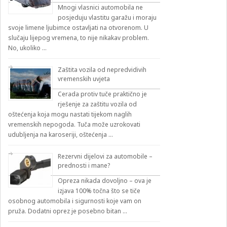
Mnogi vlasnici automobila ne
posjeduju vlastitu garažu i moraju
svoje limene ljubimce ostavljati na otvorenom. U
slučaju lijepog vremena, to nije nikakav problem.
No, ukoliko …
Zaštita vozila od nepredvidivih
vremenskih uvjeta
Cerada protiv tuče praktično je
rješenje za zaštitu vozila od
oštećenja koja mogu nastati tijekom naglih
vremenskih nepogoda. Tuča može uzrokovati
udubljenja na karoseriji, oštećenja …
Rezervni dijelovi za automobile –
prednosti i mane?
Opreza nikada dovoljno – ova je
izjava 100% točna što se tiče
osobnog automobila i sigurnosti koje vam on
pruža. Dodatni oprez je posebno bitan …