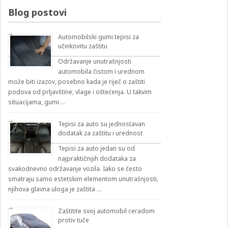
izbirnik:
Blog postovi
Automobilski gumi tepisi za
učinkovitu zaštitu
Održavanje unutrašnjosti
automobila čistom i urednom
može biti izazov, posebno kada je riječ o zaštiti
podova od prljavštine, vlage i oštećenja. U takvim
situacijama, gumi …
Tepisi za auto su jednostavan
dodatak za zaštitu i urednost
Tepisi za auto jedan su od
najpraktičnijih dodataka za
svakodnevno održavanje vozila. Iako se često
smatraju samo estetskim elementom unutrašnjosti,
njihova glavna uloga je zaštita …
Zaštitite svoj automobil ceradom
protiv tuče