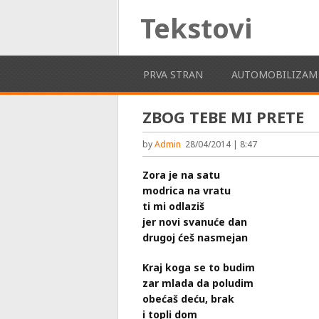
Tekstovi
PRVA STRAN
AUTOMOBILIZAM
ZBOG TEBE MI PRETE
by
Admin
28/04/2014 | 8:47
Zora je na satu
modrica na vratu
ti mi odlaziš
jer novi svanuće dan
drugoj ćeš nasmejan
Kraj koga se to budim
zar mlada da poludim
obećaš deću, brak
i topli dom