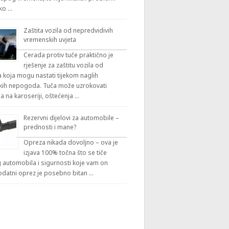
iko …
Zaštita vozila od nepredvidivih
vremenskih uvjeta
Cerada protiv tuče praktično je
rješenje za zaštitu vozila od
 koja mogu nastati tijekom naglih
ih nepogoda. Tuča može uzrokovati
a na karoseriji, oštećenja …
Rezervni dijelovi za automobile –
prednosti i mane?
Opreza nikada dovoljno – ova je
izjava 100% točna što se tiče
automobila i sigurnosti koje vam on
odatni oprez je posebno bitan …