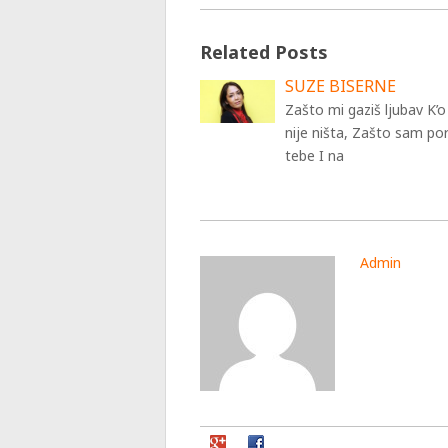
Related Posts
SUZE BISERNE
Zašto mi gaziš ljubav K’o
nije ništa, Zašto sam po
tebe I na
Admin