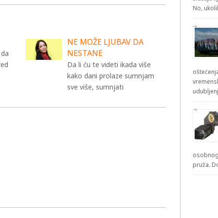
No, ukol
NE MOŽE LJUBAV DA
NESTANE
 da
red
Da li ću te videti ikada više
oštećenja
kako dani prolaze sumnjam
vremensk
sve više, sumnjati
udubljenj
osobnog 
pruža. D