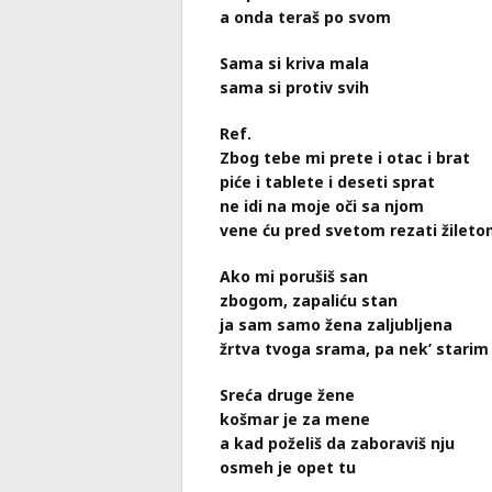
a onda teraš po svom
Sama si kriva mala
sama si protiv svih
Ref.
Zbog tebe mi prete i otac i brat
piće i tablete i deseti sprat
ne idi na moje oči sa njom
vene ću pred svetom rezati žilet
Ako mi porušiš san
zbogom, zapaliću stan
ja sam samo žena zaljubljena
žrtva tvoga srama, pa nek’ stari
Sreća druge žene
košmar je za mene
a kad poželiš da zaboraviš nju
osmeh je opet tu