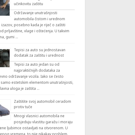
učinkovitu zaštitu
Održavanje unutrašnjosti
automobila čistom i urednom
 izazov, posebno kada je riječ o zaštiti
 prljavštine, vlage i oštećenja. U takvim
ama, gumi …
Tepisi za auto su jednostavan
dodatak za zaštitu i urednost
Tepisi za auto jedan su od
najpraktičnijih dodataka za
vno održavanje vozila. Iako se često
 samo estetskim elementom unutrašnjosti,
lavna uloga je zaštita …
Zaštitite svoj automobil ceradom
protiv tuče
Mnogi vlasnici automobila ne
posjeduju vlastitu garažu i moraju
ene ljubimce ostavljati na otvorenom. U
ijepog vremena, to nije nikakav problem.