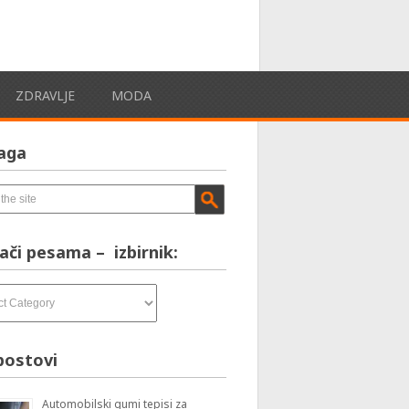
ZDRAVLJE
MODA
aga
ači pesama – izbirnik:
postovi
Automobilski gumi tepisi za