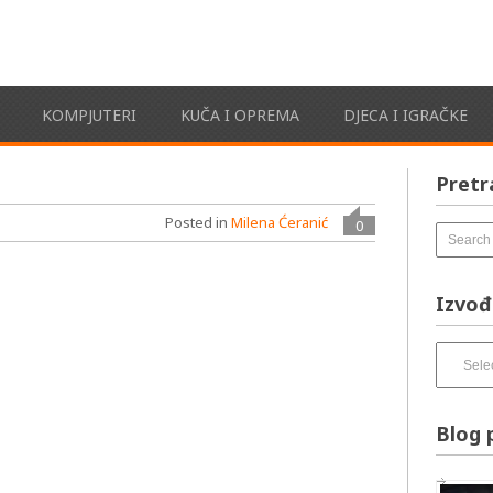
KOMPJUTERI
KUČA I OPREMA
DJECA I IGRAČKE
Pretr
Posted in
Milena Ćeranić
0
Izvođ
Izvođači
pesama
–
izbirnik:
Blog 