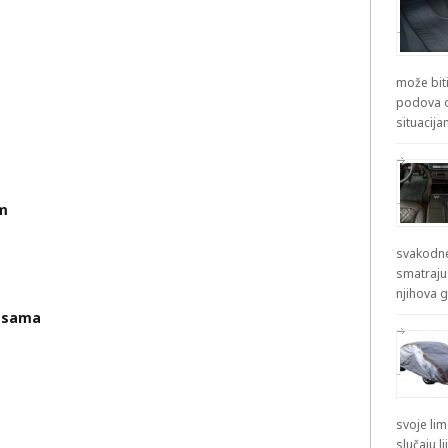
može biti
podova od
situacij
om
svakodne
smatraju
njihova g
m sama
svoje lim
slučaju l