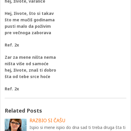
hej, živote, varalice
Hej, živote, što si takav
što me mučiš godinama
pusti malo da poživim
pre večnoga zaborava
Ref. 2x
Zar za mene ništa nema
ništa više od samoće
hej, živote, znaš ti dobro
šta od tebe srce hoće
Ref. 2x
Related Posts
RAZBIO SI ČAŠU
Ispio si mene ispio do dna sad ti treba druga šta ti