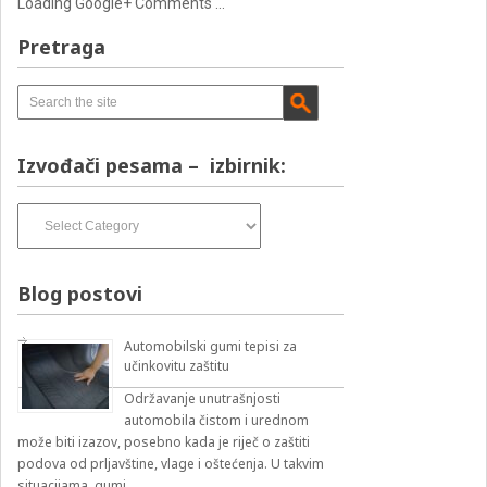
Loading Google+ Comments ...
Pretraga
Izvođači pesama – izbirnik:
Izvođači
pesama
–
izbirnik:
Blog postovi
Automobilski gumi tepisi za
učinkovitu zaštitu
Održavanje unutrašnjosti
automobila čistom i urednom
može biti izazov, posebno kada je riječ o zaštiti
podova od prljavštine, vlage i oštećenja. U takvim
situacijama, gumi …