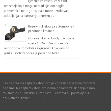
rješenje za zaštitu vozila od
oštećenja koja mogu nastati tijekom naglih
vremenskih nepogoda. Tuča može uzrokovati
udubljenja na karoseriji, oštećenja …
Rezervni dijelovi za automobile –
prednosti i mane?
Opreza nikada dovoljno – ova je
izjava 100% točna što se tiče
osobnog automobila i sigurnosti koje vam on
pruža. Dodatni oprez je posebno bitan …
Sav sadržaj na sajtu tekstovi.org je kopiran sa sajtova izvođača
pesama. Na sajtu tekstovi.org nema pesama za skidanje samo
tekstovi čiji su vlasnici autori istih. Tekstovi su postavljeni u
edukativne svrhe!