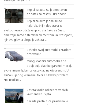
Tepisi za auto su jednostavan
dodatak za zaštitu i urednost
Tepisi za auto jedan su od
najpraktičnijih dodataka za
svakodnevno održavanje vozila. Iako se često
smatraju samo estetskim elementom unutrašnjosti,
njihova glavna uloga je zaštita …
Zaštitite svoj automobil ceradom
protiv tuče
Mnogi vlasnici automobila ne
posjeduju vlastitu garažu i moraju
svoje limene ljubimce ostavljati na otvorenom. U
slučaju lijepog vremena, to nije nikakav problem.
No, ukoliko …
Zaštita vozila od nepredvidivih
vremenskih uvjeta
Cerada protiv tuče praktično je