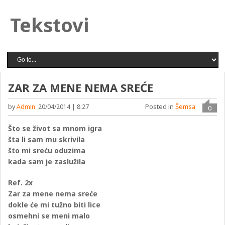
Tekstovi
ZAR ZA MENE NEMA SREĆE
Posted in
Šemsa
by
Admin
20/04/2014 | 8:27
0
Što se život sa mnom igra
šta li sam mu skrivila
što mi sreću oduzima
kada sam je zaslužila
Ref. 2x
Zar za mene nema sreće
dokle će mi tužno biti lice
osmehni se meni malo