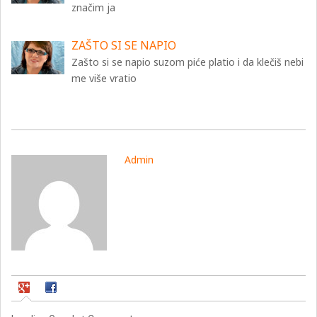
značim ja
ZAŠTO SI SE NAPIO
Zašto si se napio suzom piće platio i da klečiš nebi
me više vratio
Admin