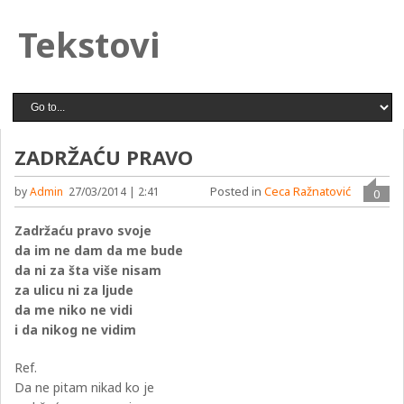
Tekstovi
ZADRŽAĆU PRAVO
Posted in
Ceca Ražnatović
by
Admin
27/03/2014 | 2:41
0
Zadržaću pravo svoje
da im ne dam da me bude
da ni za šta više nisam
za ulicu ni za ljude
da me niko ne vidi
i da nikog ne vidim
Ref.
Da ne pitam nikad ko je