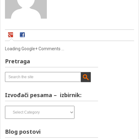
Loading Google+ Comments ...
Pretraga
Izvođači pesama – izbirnik:
Izvođači
pesama
–
izbirnik:
Blog postovi