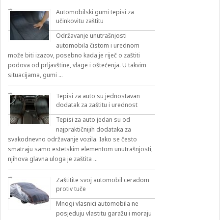
Automobilski gumi tepisi za
učinkovitu zaštitu
Održavanje unutrašnjosti
automobila čistom i urednom
može biti izazov, posebno kada je riječ o zaštiti
podova od prljavštine, vlage i oštećenja. U takvim
situacijama, gumi …
Tepisi za auto su jednostavan
dodatak za zaštitu i urednost
Tepisi za auto jedan su od
najpraktičnijih dodataka za
svakodnevno održavanje vozila. Iako se često
smatraju samo estetskim elementom unutrašnjosti,
njihova glavna uloga je zaštita …
Zaštitite svoj automobil ceradom
protiv tuče
Mnogi vlasnici automobila ne
posjeduju vlastitu garažu i moraju