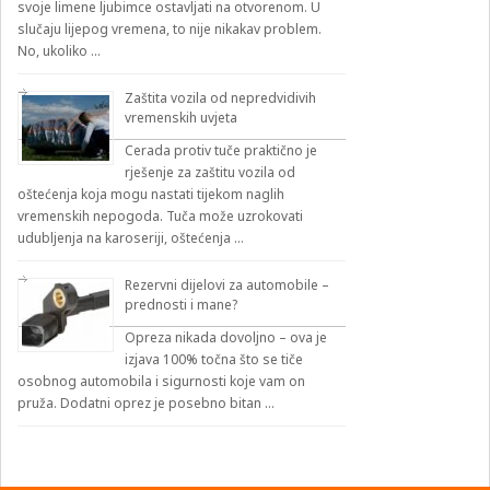
svoje limene ljubimce ostavljati na otvorenom. U
slučaju lijepog vremena, to nije nikakav problem.
No, ukoliko …
Zaštita vozila od nepredvidivih
vremenskih uvjeta
Cerada protiv tuče praktično je
rješenje za zaštitu vozila od
oštećenja koja mogu nastati tijekom naglih
vremenskih nepogoda. Tuča može uzrokovati
udubljenja na karoseriji, oštećenja …
Rezervni dijelovi za automobile –
prednosti i mane?
Opreza nikada dovoljno – ova je
izjava 100% točna što se tiče
osobnog automobila i sigurnosti koje vam on
pruža. Dodatni oprez je posebno bitan …