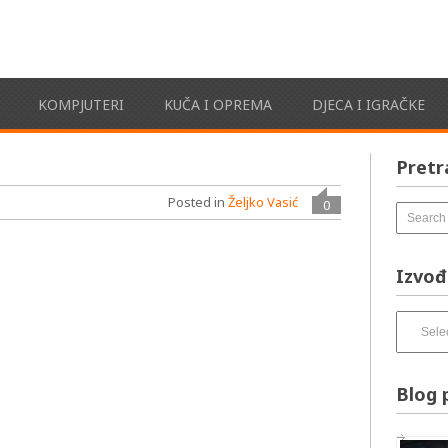
KOMPJUTERI
KUČA I OPREMA
DJECA I IGRAČKE
Pretr
Posted in
Željko Vasić
0
Izvođ
Izvođači
pesama
–
izbirnik:
Blog 