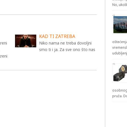
No, ukol
KAD TI ZATREBA
oštećenja
reni
Niko nama ne treba dovoljni
vremensk
a
smo ti i ja. Za sve ono što nas
udubljenj
kreni
osobnog 
pruža. D