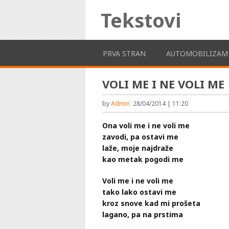
Tekstovi
PRVA STRAN
AUTOMOBILIZAM
VOLI ME I NE VOLI ME
by
Admin
28/04/2014 | 11:20
Ona voli me i ne voli me
zavodi, pa ostavi me
laže, moje najdraže
kao metak pogodi me
Voli me i ne voli me
tako lako ostavi me
kroz snove kad mi prošeta
lagano, pa na prstima