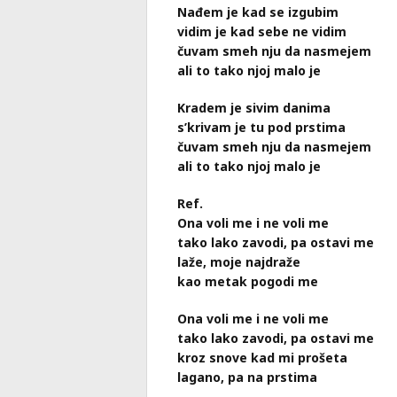
Nađem je kad se izgubim
vidim je kad sebe ne vidim
čuvam smeh nju da nasmejem
ali to tako njoj malo je
Kradem je sivim danima
s’krivam je tu pod prstima
čuvam smeh nju da nasmejem
ali to tako njoj malo je
Ref.
Ona voli me i ne voli me
tako lako zavodi, pa ostavi me
laže, moje najdraže
kao metak pogodi me
Ona voli me i ne voli me
tako lako zavodi, pa ostavi me
kroz snove kad mi prošeta
lagano, pa na prstima