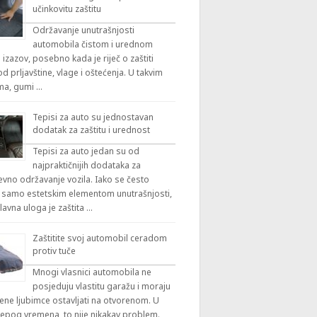
učinkovitu zaštitu
Održavanje unutrašnjosti
automobila čistom i urednom
 izazov, posebno kada je riječ o zaštiti
 prljavštine, vlage i oštećenja. U takvim
ama, gumi …
Tepisi za auto su jednostavan
dodatak za zaštitu i urednost
Tepisi za auto jedan su od
najpraktičnijih dodataka za
vno održavanje vozila. Iako se često
 samo estetskim elementom unutrašnjosti,
lavna uloga je zaštita …
Zaštitite svoj automobil ceradom
protiv tuče
Mnogi vlasnici automobila ne
posjeduju vlastitu garažu i moraju
ene ljubimce ostavljati na otvorenom. U
ijepog vremena, to nije nikakav problem.