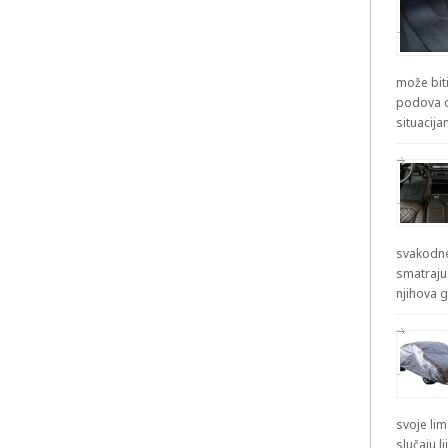
može biti
podova od
situacij
svakodne
smatraju
njihova g
svoje lim
slučaju l