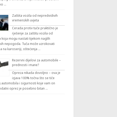
iko …
Zaštita vozila od nepredvidivih
vremenskih uvjeta
Cerada protiv tuče praktično je
rješenje za zaštitu vozila od
 koja mogu nastati tijekom naglih
ih nepogoda. Tuča može uzrokovati
a na karoseriji, oštećenja …
Rezervni dijelovi za automobile –
prednosti i mane?
Opreza nikada dovoljno – ova je
izjava 100% točna što se tiče
automobila i sigurnosti koje vam on
odatni oprez je posebno bitan …