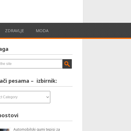
ZDRAVLJE
MODA
aga
ači pesama – izbirnik:
postovi
Automobilski gumi tepisi za