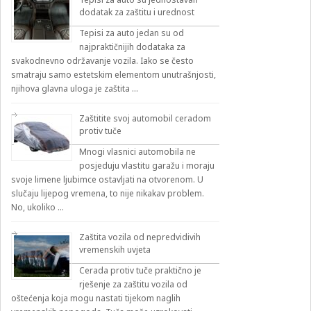
dodatak za zaštitu i urednost
Tepisi za auto jedan su od
najpraktičnijih dodataka za
svakodnevno održavanje vozila. Iako se često
smatraju samo estetskim elementom unutrašnjosti,
njihova glavna uloga je zaštita …
Zaštitite svoj automobil ceradom
protiv tuče
Mnogi vlasnici automobila ne
posjeduju vlastitu garažu i moraju
svoje limene ljubimce ostavljati na otvorenom. U
slučaju lijepog vremena, to nije nikakav problem.
No, ukoliko …
Zaštita vozila od nepredvidivih
vremenskih uvjeta
Cerada protiv tuče praktično je
rješenje za zaštitu vozila od
oštećenja koja mogu nastati tijekom naglih