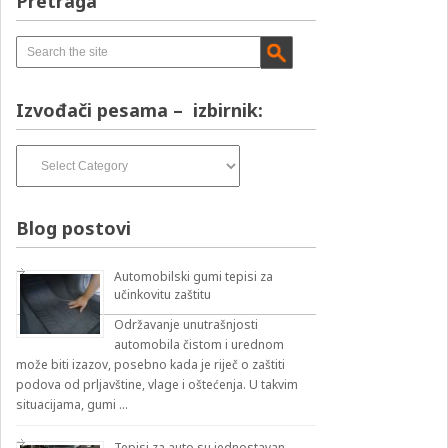
Pretraga
Izvođači pesama – izbirnik:
Izvođači
pesama
–
izbirnik:
Blog postovi
Automobilski gumi tepisi za
učinkovitu zaštitu
Održavanje unutrašnjosti
automobila čistom i urednom
može biti izazov, posebno kada je riječ o zaštiti
podova od prljavštine, vlage i oštećenja. U takvim
situacijama, gumi …
Tepisi za auto su jednostavan