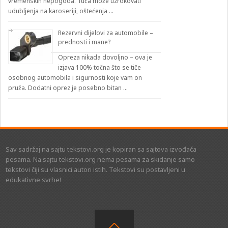
vremenskih nepogoda. Tuča može uzrokovati
udubljenja na karoseriji, oštećenja …
Rezervni dijelovi za automobile –
prednosti i mane?
Opreza nikada dovoljno – ova je
izjava 100% točna što se tiče
osobnog automobila i sigurnosti koje vam on
pruža. Dodatni oprez je posebno bitan …
Sav sadržaj na sajtu tekstovi.org je kopiran sa sajtova izvođača
pesama. Na sajtu tekstovi.org nema pesama za skidanje samo
tekstovi čiji su vlasnici autori istih. Tekstovi su postavljeni u
edukativne svrhe!