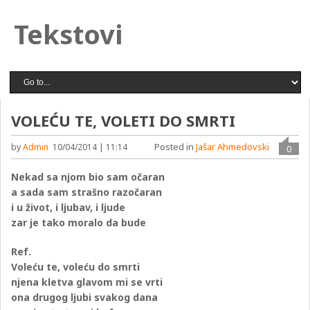
Tekstovi
VOLEĆU TE, VOLETI DO SMRTI
Posted in
Jašar Ahmedovski
by
Admin
10/04/2014 | 11:14
0
Nekad sa njom bio sam očaran
a sada sam strašno razočaran
i u život, i ljubav, i ljude
zar je tako moralo da bude
Ref.
Voleću te, voleću do smrti
njena kletva glavom mi se vrti
ona drugog ljubi svakog dana