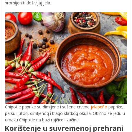
promijeniti doživljaj jela.
Chipotle paprike su dimljene i sušene crvene
jalapeño
paprike,
pa su ljutog, dimljenog i blago slatkog okusa. Obično se jedu u
umaku Chipotle na bazi rajčice i začina.
Korištenje u suvremenoj prehrani