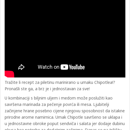
Tražite li recept za piletinu marinirano u umaku Chipotlea!?
Pronašli ste ga, a brz je i jednostavan za sve!
U kombinaciji s biljnim uljem i medom može poslužiti kao
savršena marinada za pečenje povrća ili mesa. Ljubitelji
začinjene hrane posebno cijene njegovu sposobnost da istakne
prirodne arome namirnica. Umak Chipotle savršeno se uklapa i
u jednostavne obroke poput sendviča i salata jer dodaje dubinu
okusa bez potrebe za dodatnim začinima. Danas se na tržištu