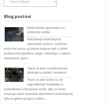
pesama
–
izbirnik:
Blog postovi
Automobilski gumi tepisi za
učinkovitu zaštitu
Održavanje unutrašnjosti
automobila čistom i urednom
može biti izazov, posebno kada je riječ o zaštiti
podova od prljavštine, vlage i oštećenja. U takvim
situacijama, gumi …
Tepisi za auto su jednostavan
dodatak za zaštitu i urednost
Tepisi za auto jedan su od
najpraktičnijih dodataka za
svakodnevno održavanje vozila. Iako se često
smatraju samo estetskim elementom unutrašnjosti,
njihova glavna uloga je zaštita …