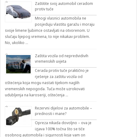
Zaštitite svoj automobil ceradom
protiv tuče
Mnogi vlasnici automobila ne
posjeduju vlastitu garažu i moraju
svoje limene ljubimce ostavljati na otvorenom. U
slučaju lijepog vremena, to nije nikakav problem.
No, ukoliko …
Zaštita vozila od nepredvidivih
vremenskih uvjeta
Cerada protiv tuče praktično je
rješenje za zaštitu vozila od
oštećenja koja mogu nastati tijekom naglih
vremenskih nepogoda. Tuča može uzrokovati
udubljenja na karoseriji, oštećenja …
Rezervni dijelovi za automobile –
prednosti i mane?
Opreza nikada dovoljno – ova je
izjava 100% točna što se tiče
osobnog automobila i sigurnosti koje vam on