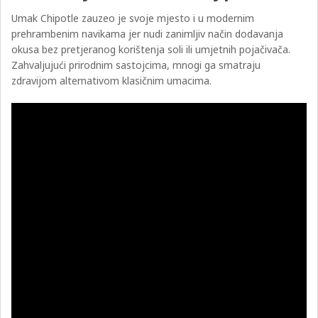
Umak Chipotle zauzeo je svoje mjesto i u modernim
prehrambenim navikama jer nudi zanimljiv način dodavanja
okusa bez pretjeranog korištenja soli ili umjetnih pojačivača.
Zahvaljujući prirodnim sastojcima, mnogi ga smatraju
zdravijom alternativom klasičnim umacima.