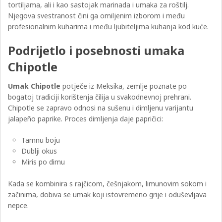
tortiljama, ali i kao sastojak marinada i umaka za roštilj.
Njegova svestranost čini ga omiljenim izborom i među
profesionalnim kuharima i među ljubiteljima kuhanja kod kuće.
Podrijetlo i posebnosti umaka
Chipotle
Umak Chipotle
potječe iz Meksika, zemlje poznate po
bogatoj tradiciji korištenja čilija u svakodnevnoj prehrani.
Chipotle se zapravo odnosi na sušenu i dimljenu varijantu
jalapeño paprike. Proces dimljenja daje papričici:
Tamnu boju
Dublji okus
Miris po dimu
Kada se kombinira s rajčicom, češnjakom, limunovim sokom i
začinima, dobiva se umak koji istovremeno grije i oduševljava
nepce.