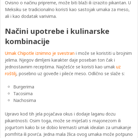
Ovisno o načinu pripreme, može biti blaži ili izrazito pikantan. U
Meksiku se tradicionalno koristi kao sastojak umaka za meso,
ali i kao dodatak varivima.
Načini upotrebe i kulinarske
kombinacije
Umak Chipotle iznimno je svestran
i može se koristiti u brojnim
jelima. Njegov dimljeni karakter daje poseban ton čak i
jednostavnim receptima. Najčešće se koristi kao umak
uz
roštilj
, posebno uz goveđe i pileće meso. Odlično se slaže s:
Burgerima
Tacosima
Nachosima
Upravo kod tih jela pojačava okus i dodaje laganu dozu
pikantnosti. Osim toga, može se miješati s majonezom ili
jogurtom kako bi se dobio kremasti umak idealan za umakanje
pomfrita ili povrća. Jedna mala žlica ovog umaka može potpuno