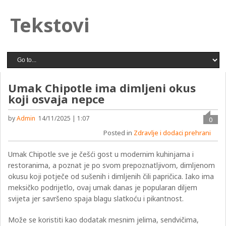
Tekstovi
Umak Chipotle ima dimljeni okus
koji osvaja nepce
by
Admin
14/11/2025 | 1:07
0
Posted in
Zdravlje i dodaci prehrani
Umak Chipotle sve je češći gost u modernim kuhinjama i
restoranima, a poznat je po svom prepoznatljivom, dimljenom
okusu koji potječe od sušenih i dimljenih čili papričica. Iako ima
meksičko podrijetlo, ovaj umak danas je popularan diljem
svijeta jer savršeno spaja blagu slatkoću i pikantnost.
Može se koristiti kao dodatak mesnim jelima, sendvičima,