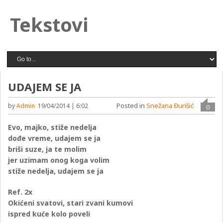
Tekstovi
UDAJEM SE JA
Posted in
Snežana Đurišić
by
Admin
19/04/2014 | 6:02
0
Evo, majko, stiže nedelja
dođe vreme, udajem se ja
briši suze, ja te molim
jer uzimam onog koga volim
stiže nedelja, udajem se ja
Ref. 2x
Okićeni svatovi, stari zvani kumovi
ispred kuće kolo poveli