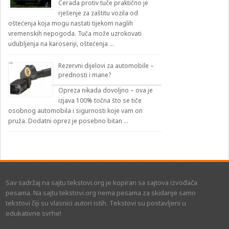
Cerada protiv tuče praktično je
rješenje za zaštitu vozila od
oštećenja koja mogu nastati tijekom naglih
vremenskih nepogoda. Tuča može uzrokovati
udubljenja na karoseriji, oštećenja …
Rezervni dijelovi za automobile –
prednosti i mane?
Opreza nikada dovoljno – ova je
izjava 100% točna što se tiče
osobnog automobila i sigurnosti koje vam on
pruža. Dodatni oprez je posebno bitan …
Sav sadržaj na sajtu tekstovi.org je kopiran sa sajtova izvođača
pesama. Na sajtu tekstovi.org nema pesama za skidanje samo
tekstovi čiji su vlasnici autori istih. Tekstovi su postavljeni u
edukativne svrhe!