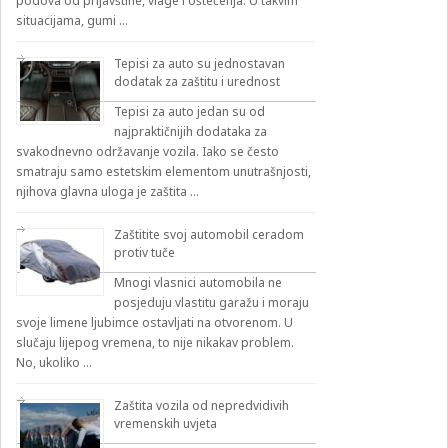
podova od prljavštine, vlage i oštećenja. U takvim
situacijama, gumi …
Tepisi za auto su jednostavan
dodatak za zaštitu i urednost
Tepisi za auto jedan su od
najpraktičnijih dodataka za
svakodnevno održavanje vozila. Iako se često
smatraju samo estetskim elementom unutrašnjosti,
njihova glavna uloga je zaštita …
Zaštitite svoj automobil ceradom
protiv tuče
Mnogi vlasnici automobila ne
posjeduju vlastitu garažu i moraju
svoje limene ljubimce ostavljati na otvorenom. U
slučaju lijepog vremena, to nije nikakav problem.
No, ukoliko …
Zaštita vozila od nepredvidivih
vremenskih uvjeta