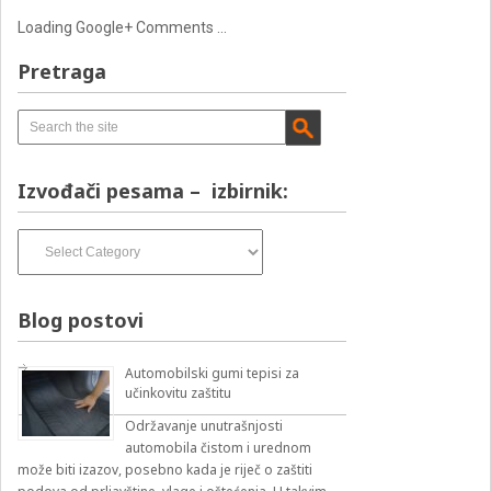
Loading Google+ Comments ...
Pretraga
Izvođači pesama – izbirnik:
Izvođači
pesama
–
izbirnik:
Blog postovi
Automobilski gumi tepisi za
učinkovitu zaštitu
Održavanje unutrašnjosti
automobila čistom i urednom
može biti izazov, posebno kada je riječ o zaštiti