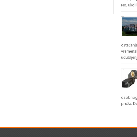
No, ukol
oštećenja
vremensk
udubljenj
osobnog 
pruža. D