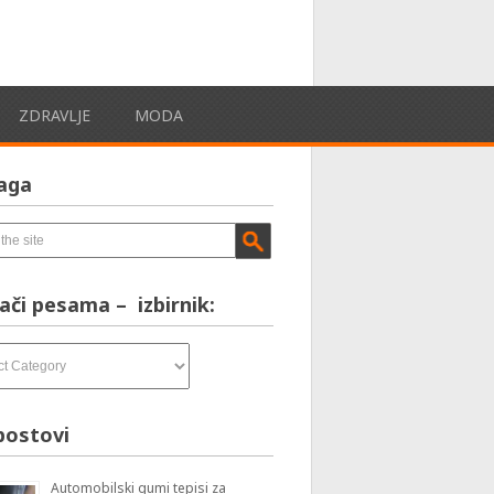
ZDRAVLJE
MODA
aga
ači pesama – izbirnik:
postovi
Automobilski gumi tepisi za