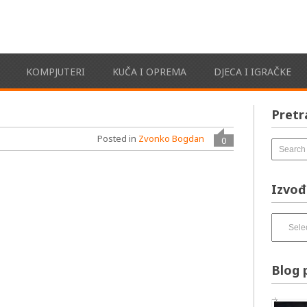
KOMPJUTERI
KUČA I OPREMA
DJECA I IGRAČKE
Pretr
Posted in
Zvonko Bogdan
0
Izvođ
Izvođači
pesama
–
izbirnik:
Blog 