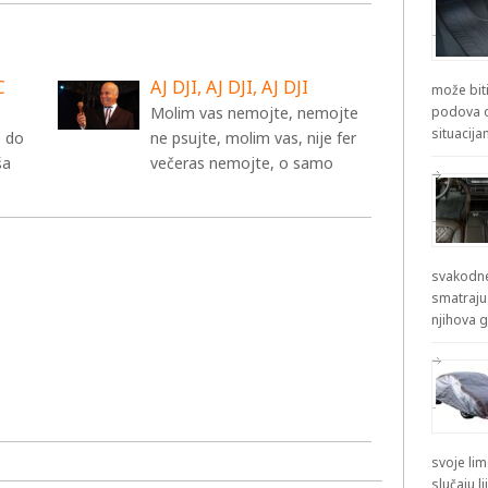
C
AJ DJI, AJ DJI, AJ DJI
može biti
Molim vas nemojte, nemojte
podova od
situacij
e do
ne psujte, molim vas, nije fer
ša
večeras nemojte, o samo
svakodne
smatraju
njihova g
svoje lim
slučaju l