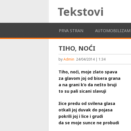
Tekstovi
PRVA STRAN
AUTOMOBILIZAM
TIHO, NOĆI
by
Admin
24/04/2014 | 1:34
Tiho, noći, moje zlato spava
za glavom joj od bisera grana
a na grani k’o da nešto bruji
to su pali sicani slavuji
žice predu od svilena glasa
otkali joj duvak do pojasa
pokrili joj i lice i grudi
da se moje sunce ne probudi