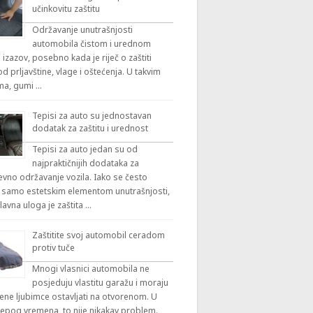
učinkovitu zaštitu
Održavanje unutrašnjosti
automobila čistom i urednom
 izazov, posebno kada je riječ o zaštiti
 prljavštine, vlage i oštećenja. U takvim
ama, gumi …
Tepisi za auto su jednostavan
dodatak za zaštitu i urednost
Tepisi za auto jedan su od
najpraktičnijih dodataka za
vno održavanje vozila. Iako se često
 samo estetskim elementom unutrašnjosti,
lavna uloga je zaštita …
Zaštitite svoj automobil ceradom
protiv tuče
Mnogi vlasnici automobila ne
posjeduju vlastitu garažu i moraju
ene ljubimce ostavljati na otvorenom. U
ijepog vremena, to nije nikakav problem.