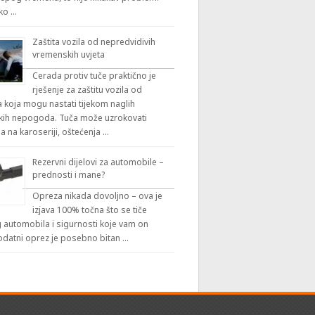
iko …
Zaštita vozila od nepredvidivih
vremenskih uvjeta
Cerada protiv tuče praktično je
rješenje za zaštitu vozila od
 koja mogu nastati tijekom naglih
ih nepogoda. Tuča može uzrokovati
a na karoseriji, oštećenja …
Rezervni dijelovi za automobile –
prednosti i mane?
Opreza nikada dovoljno – ova je
izjava 100% točna što se tiče
automobila i sigurnosti koje vam on
odatni oprez je posebno bitan …