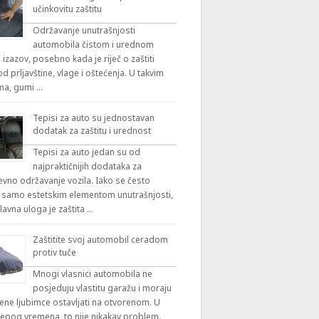
učinkovitu zaštitu
Održavanje unutrašnjosti
automobila čistom i urednom
 izazov, posebno kada je riječ o zaštiti
 prljavštine, vlage i oštećenja. U takvim
ama, gumi …
Tepisi za auto su jednostavan
dodatak za zaštitu i urednost
Tepisi za auto jedan su od
najpraktičnijih dodataka za
vno održavanje vozila. Iako se često
 samo estetskim elementom unutrašnjosti,
lavna uloga je zaštita …
Zaštitite svoj automobil ceradom
protiv tuče
Mnogi vlasnici automobila ne
posjeduju vlastitu garažu i moraju
ene ljubimce ostavljati na otvorenom. U
ijepog vremena, to nije nikakav problem.