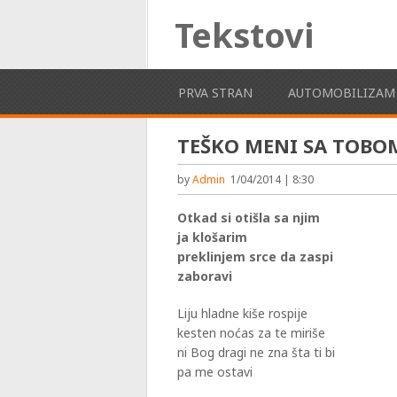
Tekstovi
PRVA STRAN
AUTOMOBILIZAM
TEŠKO MENI SA TOBO
by
Admin
1/04/2014 | 8:30
Otkad si otišla sa njim
ja klošarim
preklinjem srce da zaspi
zaboravi
Liju hladne kiše rospije
kesten noćas za te miriše
ni Bog dragi ne zna šta ti bi
pa me ostavi