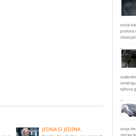
može biti
podova od
situacij
svakodne
smatraju
njihova g
JEDNA SI JEDINA
svoje lim
slučaju l