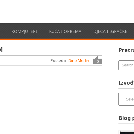
KOMPJUTERI
KUČA I OPREMA
DJECA I IGRAČKE
M
Pretr
Posted in
Dino Merlin
0
Izvođ
Izvođači
pesama
–
izbirnik:
Blog 