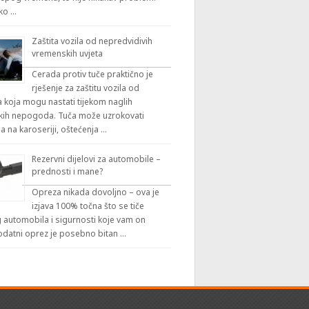
iko …
Zaštita vozila od nepredvidivih
vremenskih uvjeta
Cerada protiv tuče praktično je
rješenje za zaštitu vozila od
 koja mogu nastati tijekom naglih
ih nepogoda. Tuča može uzrokovati
a na karoseriji, oštećenja …
Rezervni dijelovi za automobile –
prednosti i mane?
Opreza nikada dovoljno – ova je
izjava 100% točna što se tiče
automobila i sigurnosti koje vam on
odatni oprez je posebno bitan …