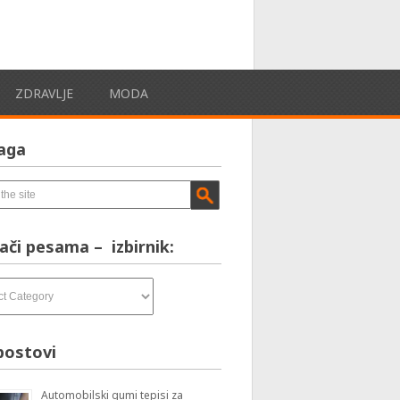
ZDRAVLJE
MODA
aga
ači pesama – izbirnik:
postovi
Automobilski gumi tepisi za