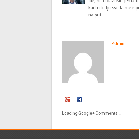
Ne, ne dolazi Merjema t
kada dodju svi da me isp
na put
Admin
Loading Google+ Comments ...