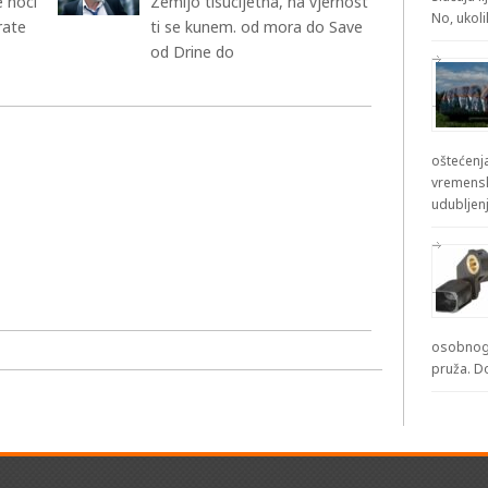
e noci
Zemljo tisucljetna, na vjernost
No, ukol
rate
ti se kunem. od mora do Save
od Drine do
oštećenja
vremensk
udubljenj
osobnog 
pruža. D