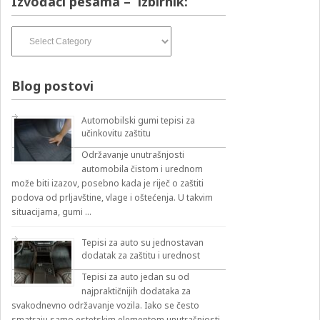
Izvođači pesama – izbirnik:
Izvođači
pesama
–
izbirnik:
Blog postovi
Automobilski gumi tepisi za
učinkovitu zaštitu
Održavanje unutrašnjosti
automobila čistom i urednom
može biti izazov, posebno kada je riječ o zaštiti
podova od prljavštine, vlage i oštećenja. U takvim
situacijama, gumi …
Tepisi za auto su jednostavan
dodatak za zaštitu i urednost
Tepisi za auto jedan su od
najpraktičnijih dodataka za
svakodnevno održavanje vozila. Iako se često
smatraju samo estetskim elementom unutrašnjosti,