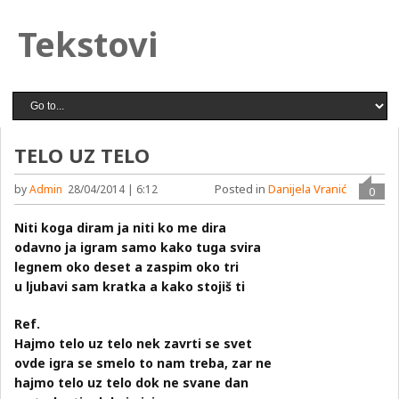
Tekstovi
TELO UZ TELO
Posted in
Danijela Vranić
by
Admin
28/04/2014 | 6:12
0
Niti koga diram ja niti ko me dira
odavno ja igram samo kako tuga svira
legnem oko deset a zaspim oko tri
u ljubavi sam kratka a kako stojiš ti
Ref.
Hajmo telo uz telo nek zavrti se svet
ovde igra se smelo to nam treba, zar ne
hajmo telo uz telo dok ne svane dan