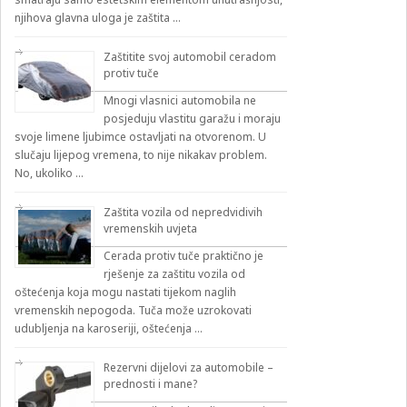
njihova glavna uloga je zaštita …
Zaštitite svoj automobil ceradom
protiv tuče
Mnogi vlasnici automobila ne
posjeduju vlastitu garažu i moraju
svoje limene ljubimce ostavljati na otvorenom. U
slučaju lijepog vremena, to nije nikakav problem.
No, ukoliko …
Zaštita vozila od nepredvidivih
vremenskih uvjeta
Cerada protiv tuče praktično je
rješenje za zaštitu vozila od
oštećenja koja mogu nastati tijekom naglih
vremenskih nepogoda. Tuča može uzrokovati
udubljenja na karoseriji, oštećenja …
Rezervni dijelovi za automobile –
prednosti i mane?