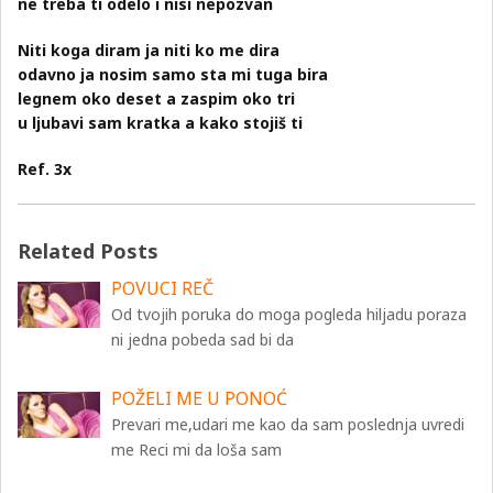
ne treba ti odelo i nisi nepozvan
Niti koga diram ja niti ko me dira
odavno ja nosim samo sta mi tuga bira
legnem oko deset a zaspim oko tri
u ljubavi sam kratka a kako stojiš ti
Ref. 3x
Related Posts
POVUCI REČ
Od tvojih poruka do moga pogleda hiljadu poraza
ni jedna pobeda sad bi da
POŽELI ME U PONOĆ
Prevari me,udari me kao da sam poslednja uvredi
me Reci mi da loša sam