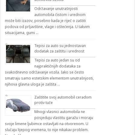
Održavanje unutrašnjosti
automobila čistom i urednom
može biti izazov, posebno kada je riječ o zaštiti
podova od prljavštine, vlage i oštećenja. U takvim
situacijama, gumi …
Tepisi za auto su jednostavan
dodatak za zaštitu i urednost
Tepisi za auto jedan su od
najpraktičnijih dodataka za
svakodnevno održavanje vozila. Iako se često
smatraju samo estetskim elementom unutrašnjosti,
njihova glavna uloga je zaštita …
Zaštitite svoj automobil ceradom
protiv tuče
Mnogi vlasnici automobila ne
posjeduju vlastitu garažu i moraju
svoje limene ljubimce ostavljati na otvorenom. U
slučaju lijepog vremena, to nije nikakav problem.