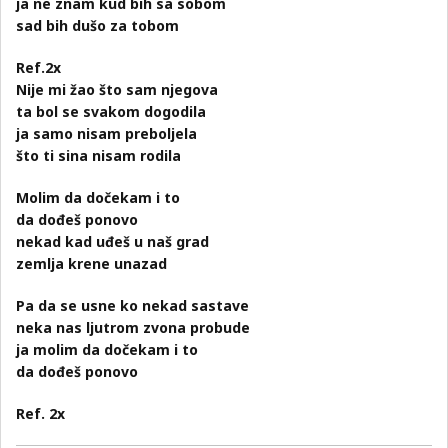
ja ne znam kud bih sa sobom
sad bih dušo za tobom
Ref.2x
Nije mi žao što sam njegova
ta bol se svakom dogodila
ja samo nisam preboljela
što ti sina nisam rodila
Molim da dočekam i to
da dođeš ponovo
nekad kad uđeš u naš grad
zemlja krene unazad
Pa da se usne ko nekad sastave
neka nas ljutrom zvona probude
ja molim da dočekam i to
da dođeš ponovo
Ref. 2x