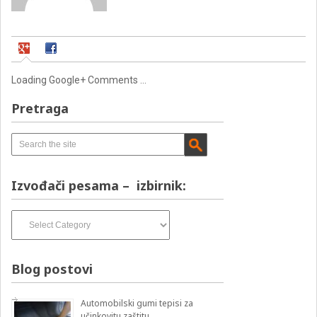
Loading Google+ Comments ...
Pretraga
Izvođači pesama – izbirnik:
Izvođači
pesama
–
izbirnik:
Blog postovi
Automobilski gumi tepisi za
učinkovitu zaštitu