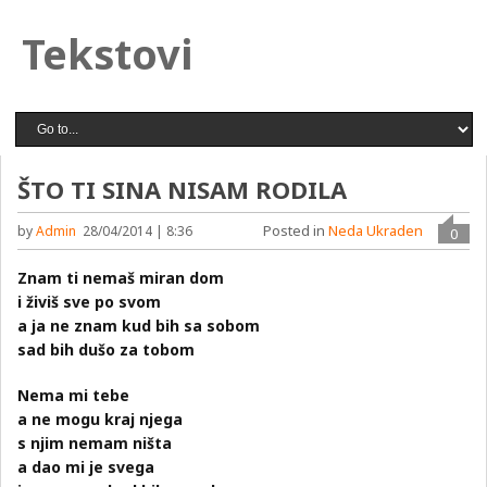
Tekstovi
ŠTO TI SINA NISAM RODILA
Posted in
Neda Ukraden
by
Admin
28/04/2014 | 8:36
0
Znam ti nemaš miran dom
i živiš sve po svom
a ja ne znam kud bih sa sobom
sad bih dušo za tobom
Nema mi tebe
a ne mogu kraj njega
s njim nemam ništa
a dao mi je svega