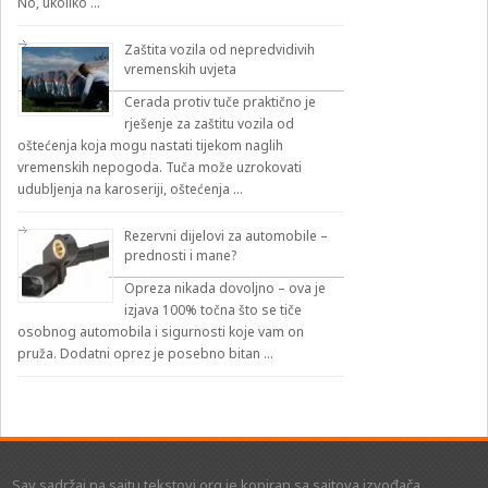
No, ukoliko …
Zaštita vozila od nepredvidivih
vremenskih uvjeta
Cerada protiv tuče praktično je
rješenje za zaštitu vozila od
oštećenja koja mogu nastati tijekom naglih
vremenskih nepogoda. Tuča može uzrokovati
udubljenja na karoseriji, oštećenja …
Rezervni dijelovi za automobile –
prednosti i mane?
Opreza nikada dovoljno – ova je
izjava 100% točna što se tiče
osobnog automobila i sigurnosti koje vam on
pruža. Dodatni oprez je posebno bitan …
Sav sadržaj na sajtu tekstovi.org je kopiran sa sajtova izvođača