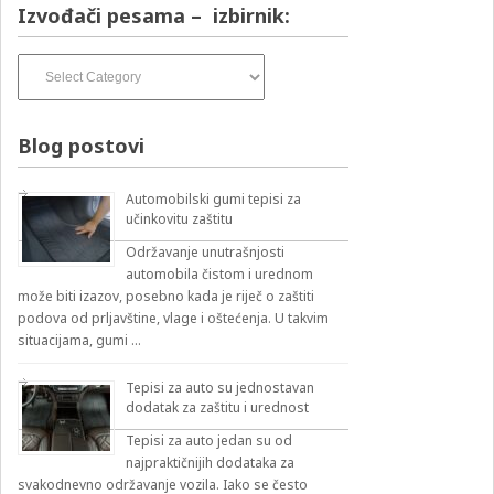
Izvođači pesama – izbirnik:
Izvođači
pesama
–
izbirnik:
Blog postovi
Automobilski gumi tepisi za
učinkovitu zaštitu
Održavanje unutrašnjosti
automobila čistom i urednom
može biti izazov, posebno kada je riječ o zaštiti
podova od prljavštine, vlage i oštećenja. U takvim
situacijama, gumi …
Tepisi za auto su jednostavan
dodatak za zaštitu i urednost
Tepisi za auto jedan su od
najpraktičnijih dodataka za
svakodnevno održavanje vozila. Iako se često