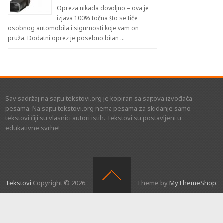
Opreza nikada dovoljno – ova je
izjava 100% točna što se tiče
osobnog automobila i sigurnosti koje vam on
pruža. Dodatni oprez je posebno bitan …
Sav sadržaj na sajtu tekstovi.org je kopiran sa sajtova izvođača
pesama. Na sajtu tekstovi.org nema pesama za skidanje samo
tekstovi čiji su vlasnici autori istih. Tekstovi su postavljeni u
edukativne svrhe!
Tekstovi
Copyright © 2026.
Theme by
MyThemeShop
.