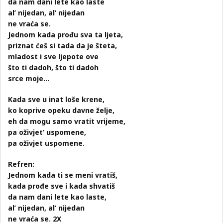
da nam dani lete kao laste
al’ nijedan, al’ nijedan
ne vraća se.
Jednom kada prođu sva ta ljeta,
priznat ćeš si tada da je šteta,
mladost i sve ljepote ove
što ti dadoh, što ti dadoh
srce moje…
Kada sve u inat loše krene,
ko koprive opeku davne želje,
eh da mogu samo vratit vrijeme,
pa oživjet’ uspomene,
pa oživjet uspomene.
Refren:
Jednom kada ti se meni vratiš,
kada prođe sve i kada shvatiš
da nam dani lete kao laste,
al’ nijedan, al’ nijedan
ne vraća se. 2X