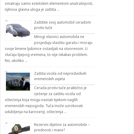
smatraju samo estetskim elementom unutrašnjosti,
njihova glavna uloga je zaštita …
Zaštitite svoj automobil ceradom
protiv tuče
Mnogi vlasnici automobila ne
posjeduju vlastitu garažu i moraju
svoje limene ljubimce ostavljati na otvorenom. U
slučaju lijepog vremena, to nije nikakav problem.
No, ukoliko …
Zaštita vozila od nepredvidivih
vremenskih uvjeta
Cerada protiv tuče praktično je
rješenje za zaštitu vozila od
oštećenja koja mogu nastati tijekom naglih
vremenskih nepogoda. Tuča može uzrokovati
udubljenja na karoseriji, oštećenja …
Rezervni dijelovi za automobile –
prednosti i mane?