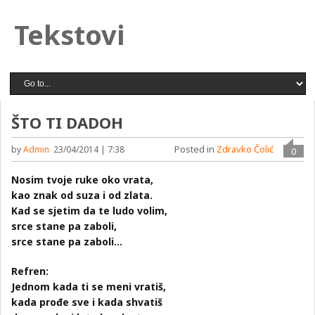
Tekstovi
ŠTO TI DADOH
Posted in
Zdravko Čolić
by
Admin
23/04/2014 | 7:38
0
Nosim tvoje ruke oko vrata,
kao znak od suza i od zlata.
Kad se sjetim da te ludo volim,
srce stane pa zaboli,
srce stane pa zaboli…
Refren:
Jednom kada ti se meni vratiš,
kada prođe sve i kada shvatiš