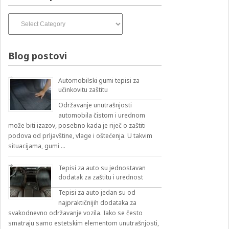
Izvođači
pesama
–
izbirnik:
Blog postovi
Automobilski gumi tepisi za
učinkovitu zaštitu
Održavanje unutrašnjosti
automobila čistom i urednom
može biti izazov, posebno kada je riječ o zaštiti
podova od prljavštine, vlage i oštećenja. U takvim
situacijama, gumi …
Tepisi za auto su jednostavan
dodatak za zaštitu i urednost
Tepisi za auto jedan su od
najpraktičnijih dodataka za
svakodnevno održavanje vozila. Iako se često
smatraju samo estetskim elementom unutrašnjosti,