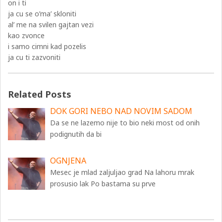
on i ti
ja cu se o’ma’ skloniti
al’ me na svilen gajtan vezi
kao zvonce
i samo cimni kad pozelis
ja cu ti zazvoniti
Related Posts
DOK GORI NEBO NAD NOVIM SADOM
Da se ne lazemo nije to bio neki most od onih
podignutih da bi
OGNJENA
Mesec je mlad zaljuljao grad Na lahoru mrak
prosusio lak Po bastama su prve