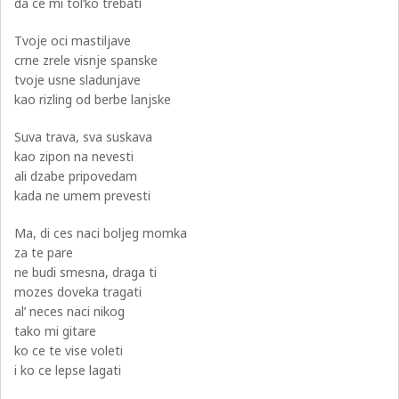
da ce mi tol’ko trebati
Tvoje oci mastiljave
crne zrele visnje spanske
tvoje usne sladunjave
kao rizling od berbe lanjske
Suva trava, sva suskava
kao zipon na nevesti
ali dzabe pripovedam
kada ne umem prevesti
Ma, di ces naci boljeg momka
za te pare
ne budi smesna, draga ti
mozes doveka tragati
al’ neces naci nikog
tako mi gitare
ko ce te vise voleti
i ko ce lepse lagati