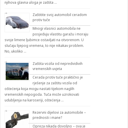
njihova glavna uloga je zaštita …
Zaštitite svoj automobil ceradom
protiv tuče
Mnogi vlasnici automobila ne
posjeduju vlastitu garažu i moraju
svoje limene ljubimce ostavljati na otvorenom. U
slučaju lijepog vremena, to nije nikakav problem.
No, ukoliko …
Zaštita vozila od nepredvidivih
vremenskih uvjeta
Cerada protiv tuče praktično je
rješenje za zaštitu vozila od
oštećenja koja mogu nastati tijekom naglih
vremenskih nepogoda. Tuča može uzrokovati
udubljenja na karoseriji, oštećenja …
Rezervni dijelovi za automobile –
prednosti i mane?
Opreza nikada dovoljno – ova je