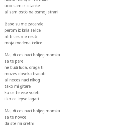
ucio sam iz citanke
al’ sam ost’o na osmoj strani
Babe su me zacarale
perom iz krila selice
ali ti ces me resiti
moja medena ‘celice
Ma, di ces naci boljeg momka
za te pare
ne budi luda, draga ti
mozes doveka tragati
al’ neces naci nikog
tako mi gitare
ko ce te vise voleti
i ko ce lepse lagati
Ma, di ces naci boljeg momka
za te novce
da ste mi sretni