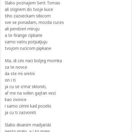
Slabo poznajem Sent Tomas
ali stignem do tvoje kuce
tiho zazveckam sibicom
sve se ponadam, mozda cuces
ali pendzeri miruju
a te firange cipkane
samo vatru potpaljuju
tvojom rucicom pipkane
Ma, di ces naci boljeg momka
za te novce
da ste mi sretni
on i ti
ja cu se o’ma’ skloniti,
al’ me na svilen gajtan vezi
kao zvonce
i samo cimni kad pozelis
ja cu ti zazvoniti
Slabo divanim madjarski
nesto malo, a i to mani