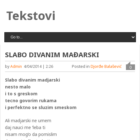
Tekstovi
SLABO DIVANIM MAĐARSKI
Posted in
Djorđe Balašević
by
Admin
4/04/2014 | 2:26
0
Slabo divanim madjarski
nesto malo
i to s greskom
tecno govorim rukama
i perfektno se sluzim smeskom
Ali madjarski ne umem
daj nauci me ‘leba ti
nisam mog’o da pomislim