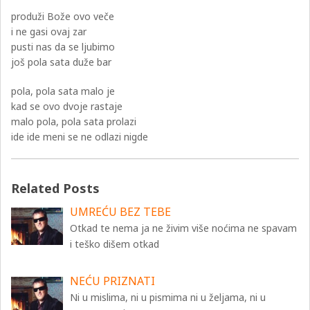
produži Bože ovo veče
i ne gasi ovaj zar
pusti nas da se ljubimo
još pola sata duže bar
pola, pola sata malo je
kad se ovo dvoje rastaje
malo pola, pola sata prolazi
ide ide meni se ne odlazi nigde
Related Posts
UMREĆU BEZ TEBE
Otkad te nema ja ne živim više noćima ne spavam
i teško dišem otkad
NEĆU PRIZNATI
Ni u mislima, ni u pismima ni u željama, ni u