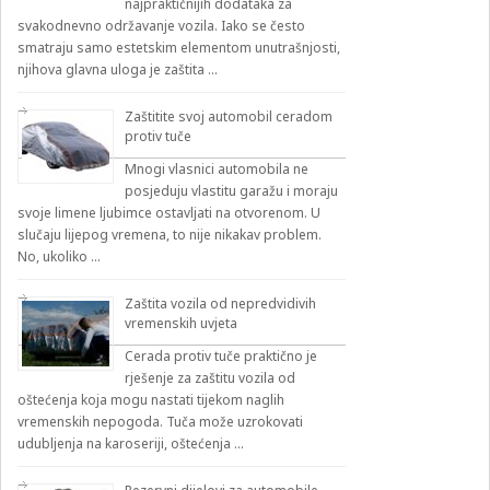
najpraktičnijih dodataka za
svakodnevno održavanje vozila. Iako se često
smatraju samo estetskim elementom unutrašnjosti,
njihova glavna uloga je zaštita …
Zaštitite svoj automobil ceradom
protiv tuče
Mnogi vlasnici automobila ne
posjeduju vlastitu garažu i moraju
svoje limene ljubimce ostavljati na otvorenom. U
slučaju lijepog vremena, to nije nikakav problem.
No, ukoliko …
Zaštita vozila od nepredvidivih
vremenskih uvjeta
Cerada protiv tuče praktično je
rješenje za zaštitu vozila od
oštećenja koja mogu nastati tijekom naglih
vremenskih nepogoda. Tuča može uzrokovati
udubljenja na karoseriji, oštećenja …