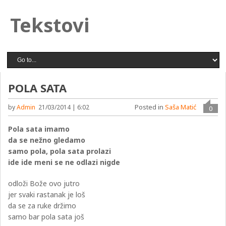
Tekstovi
POLA SATA
Posted in
Saša Matić
by
Admin
21/03/2014 | 6:02
0
Pola sata imamo
da se nežno gledamo
samo pola, pola sata prolazi
ide ide meni se ne odlazi nigde
odloži Bože ovo jutro
jer svaki rastanak je loš
da se za ruke držimo
samo bar pola sata još