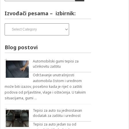
Izvođači pesama – izbirnik:
Izvođači
pesama
–
izbirnik:
Blog postovi
Automobilski gumi tepisi za
učinkovitu zaštitu
Održavanje unutrašnjosti
automobila čistom i urednom
može biti izazov, posebno kada je riječ o zaštiti
podova od prljavštine, vlage i oštećenja. U takvim
situacijama, gumi …
Tepisi za auto su jednostavan
dodatak za zaštitu i urednost
Tepisi za auto jedan su od