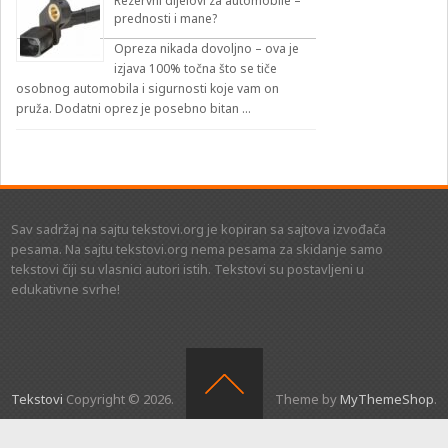
Rezervni dijelovi za automobile –
prednosti i mane?
Opreza nikada dovoljno – ova je
izjava 100% točna što se tiče
osobnog automobila i sigurnosti koje vam on
pruža. Dodatni oprez je posebno bitan …
Sav sadržaj na sajtu tekstovi.org je kopiran sa sajtova izvođača
pesama. Na sajtu tekstovi.org nema pesama za skidanje samo
tekstovi čiji su vlasnici autori istih. Tekstovi su postavljeni u
edukativne svrhe!
Tekstovi
Copyright © 2026.
Theme by
MyThemeShop
.