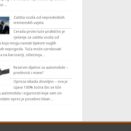
iko …
Zaštita vozila od nepredvidivih
vremenskih uvjeta
Cerada protiv tuče praktično je
rješenje za zaštitu vozila od
 koja mogu nastati tijekom naglih
ih nepogoda. Tuča može uzrokovati
a na karoseriji, oštećenja …
Rezervni dijelovi za automobile –
prednosti i mane?
Opreza nikada dovoljno – ova je
izjava 100% točna što se tiče
automobila i sigurnosti koje vam on
odatni oprez je posebno bitan …