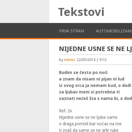
Tekstovi
PRVA STRAN
AUTOMOBILIZAM
NIJEDNE USNE SE NE L
by
Admin
22/03/2014 | 9:10
Budim se često po noći
a znam da nisam ni pijan ni lud
iz ovog srca ja nemam kud, o dođi
za ljubav meni si potrebna ti
saznati nećeš šta s nama bi, o dođ
Ref. 2x
Nijedne usne se ne ljube same
o draga pomisli bar noćas na me
ti znaš da same se ne grle ruke