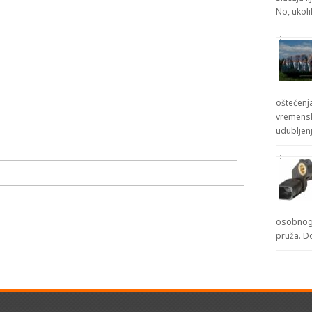
No, ukol
oštećenja
vremensk
udubljenj
osobnog 
pruža. D