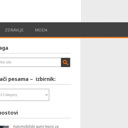
ZDRAVLJE
MODA
aga
ači pesama – izbirnik:
postovi
Automobilski gumi tepisi za