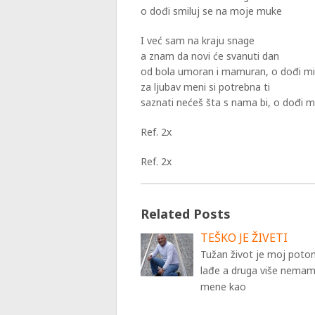
o dođi smiluj se na moje muke
I već sam na kraju snage
a znam da novi će svanuti dan
od bola umoran i mamuran, o dođi m
za ljubav meni si potrebna ti
saznati nećeš šta s nama bi, o dođi m
Ref. 2x
Ref. 2x
Related Posts
TEŠKO JE ŽIVETI
Tužan život je moj poton
lađe a druga više nemam
mene kao