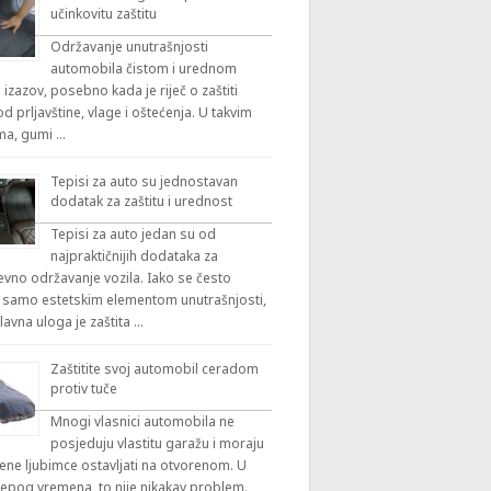
učinkovitu zaštitu
Održavanje unutrašnjosti
automobila čistom i urednom
 izazov, posebno kada je riječ o zaštiti
 prljavštine, vlage i oštećenja. U takvim
ama, gumi …
Tepisi za auto su jednostavan
dodatak za zaštitu i urednost
Tepisi za auto jedan su od
najpraktičnijih dodataka za
vno održavanje vozila. Iako se često
 samo estetskim elementom unutrašnjosti,
lavna uloga je zaštita …
Zaštitite svoj automobil ceradom
protiv tuče
Mnogi vlasnici automobila ne
posjeduju vlastitu garažu i moraju
ene ljubimce ostavljati na otvorenom. U
ijepog vremena, to nije nikakav problem.