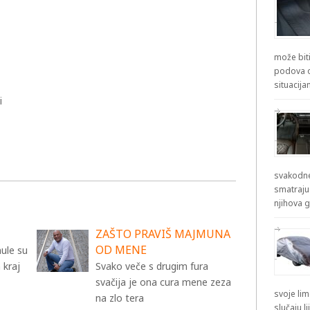
može biti
i
podova od
situacij
i
svakodne
smatraju
njihova g
ZAŠTO PRAVIŠ MAJMUNA
OD MENE
ule su
 kraj
Svako veče s drugim fura
svačija je ona cura mene zeza
svoje lim
na zlo tera
slučaju l