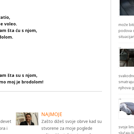
ratio,
e voleo.
može biti
nam šta ću s njom,
podova od
odolom.
situacij
nam šta su s njom,
svakodne
samo moj je brodolom!
smatraju
njihova g
NAJMOJE
 devet
Zašto dižeš svoje obrve kad su
svoje lim
ra i
stvorene za moje poglede
slučaju l