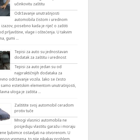
učinkovitu zaštitu
Održavanje unutrašnjosti
automobila čistom i urednom
 izazov, posebno kada je riječ o zaštiti
 prljavštine, vlage i oštećenja. U takvim
ama, gumi …
Tepisi za auto su jednostavan
dodatak za zaštitu i urednost
Tepisi za auto jedan su od
najpraktičnijih dodataka za
vno održavanje vozila. Iako se često
 samo estetskim elementom unutrašnjosti,
lavna uloga je zaštita …
Zaštitite svoj automobil ceradom
protiv tuče
Mnogi vlasnici automobila ne
posjeduju vlastitu garažu i moraju
ene ljubimce ostavljati na otvorenom. U
ijepog vremena, to nije nikakav problem.