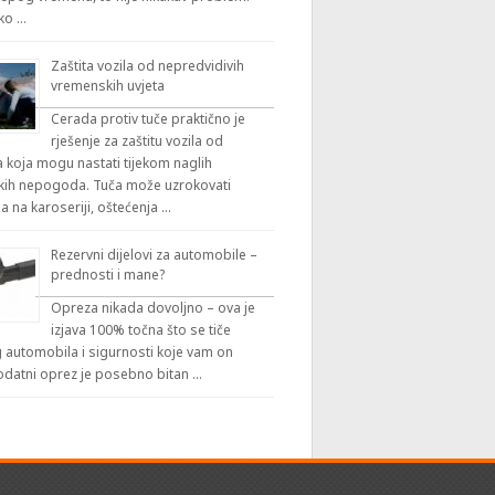
iko …
Zaštita vozila od nepredvidivih
vremenskih uvjeta
Cerada protiv tuče praktično je
rješenje za zaštitu vozila od
 koja mogu nastati tijekom naglih
ih nepogoda. Tuča može uzrokovati
a na karoseriji, oštećenja …
Rezervni dijelovi za automobile –
prednosti i mane?
Opreza nikada dovoljno – ova je
izjava 100% točna što se tiče
automobila i sigurnosti koje vam on
odatni oprez je posebno bitan …