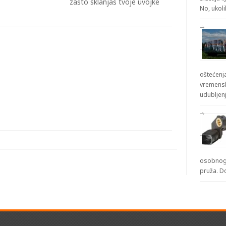
zašto sklanjaš tvoje uvojke
No, ukol
oštećenja
vremensk
udubljenj
osobnog 
pruža. D