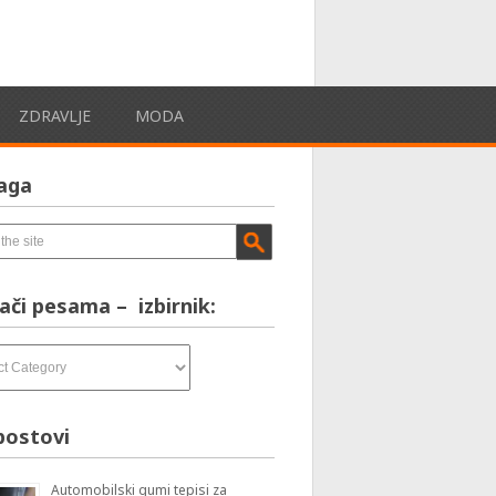
ZDRAVLJE
MODA
aga
ači pesama – izbirnik:
postovi
Automobilski gumi tepisi za