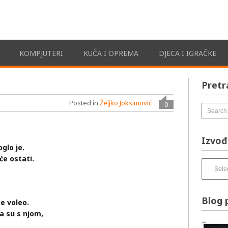
KOMPJUTERI
KUČA I OPREMA
DJECA I IGRAČKE
Pretr
Posted in
Željko Joksimović
0
Izvođ
glo je.
 će ostati.
Izvođači
pesama
–
izbirnik:
Blog 
e voleo.
ta su s njom,