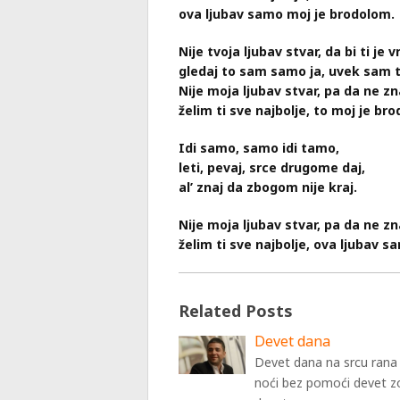
ova ljubav samo moj je brodolom.
Nije tvoja ljubav stvar, da bi ti je v
gledaj to sam samo ja, uvek sam t
Nije moja ljubav stvar, pa da ne z
želim ti sve najbolje, to moj je br
Idi samo, samo idi tamo,
leti, pevaj, srce drugome daj,
al’ znaj da zbogom nije kraj.
Nije moja ljubav stvar, pa da ne z
želim ti sve najbolje, ova ljubav 
Related Posts
Devet dana
Devet dana na srcu rana
noći bez pomoći devet zo