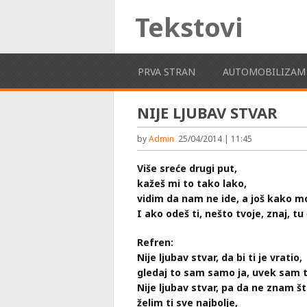
Tekstovi
PRVA STRAN
AUTOMOBILIZAM
NIJE LJUBAV STVAR
by
Admin
25/04/2014 | 11:45
Više sreće drugi put,
kažeš mi to tako lako,
vidim da nam ne ide, a još kako mo
I ako odeš ti, nešto tvoje, znaj, tu
Refren:
Nije ljubav stvar, da bi ti je vratio,
gledaj to sam samo ja, uvek sam t
Nije ljubav stvar, pa da ne znam š
želim ti sve najbolje,