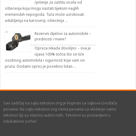
rješenje za zaštitu vozila od
oštećenja koja mogu nastati tijekom naglih
vremenskih nepogoda. Tuča može uzrokovati
udubljenja na karoseriji, oštećenja …
Rezervni dijelovi za automobile –
prednosti i mane?
Opreza nikada dovoljno – ova je
izjava 100% točna što se tiče
osobnog automobila i sigurnosti koje vam on
pruža. Dodatni oprez je posebno bitan …
Sav sadržaj na sajtu tekstovi.org je kopiran sa sajtova izvođača
pesama. Na sajtu tekstovi.org nema pesama za skidanje samo
tekstovi čiji su vlasnici autori istih. Tekstovi su postavljeni u
edukativne svrhe!