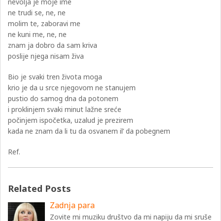
nevolja je moje ime
ne trudi se, ne, ne
molim te, zaboravi me
ne kuni me, ne, ne
znam ja dobro da sam kriva
poslije njega nisam živa
Bio je svaki tren života moga
krio je da u srce njegovom ne stanujem
pustio do samog dna da potonem
i proklinjem svaki minut lažne sreće
počinjem ispočetka, uzalud je prezirem
kada ne znam da li tu da osvanem il’ da pobegnem
Ref.
Related Posts
Zadnja para
Zovite mi muziku društvo da mi napiju da mi sruše