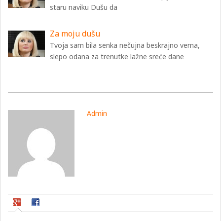
staru naviku Dušu da
Za moju dušu
Tvoja sam bila senka nečujna beskrajno verna,
slepo odana za trenutke lažne sreće dane
Admin