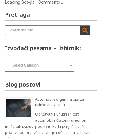
Loading Google+ Comments ...
Pretraga
Izvođači pesama – izbirnik:
Izvođači
pesama
–
izbirnik:
Blog postovi
Automobilski gumi tepisi za
učinkovitu zaštitu
Održavanje unutrašnjosti
automobila čistom i urednom
može biti izazov, posebno kada je riječ o zaštiti
podova od prljavštine, vlage i oštećenja. U takvim