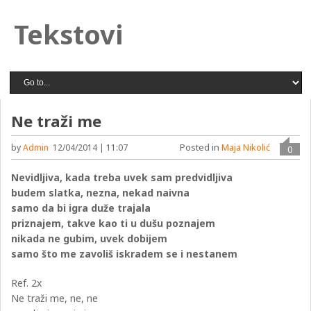
Tekstovi
Ne traži me
Posted in
Maja Nikolić
by
Admin
12/04/2014 | 11:07
0
Nevidljiva, kada treba uvek sam predvidljiva
budem slatka, nezna, nekad naivna
samo da bi igra duže trajala
priznajem, takve kao ti u dušu poznajem
nikada ne gubim, uvek dobijem
samo što me zavoliš iskradem se i nestanem
Ref. 2x
Ne traži me, ne, ne