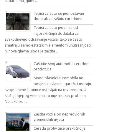
situacijama, gumi …
Tepisi za auto su jednostavan
dodatak za zaštitu i urednost
Tepisi za auto jedan su od
najpraktičnijih dodataka za
svakodnevno održavanje vozila. Iako se često
smatraju samo estetskim elementom unutrašnjosti,
njihova glavna uloga je zaštita …
Zaštitite svoj automobil ceradom
protiv tuče
Mnogi vlasnici automobila ne
posjeduju vlastitu garažu i moraju
svoje limene ljubimce ostavljati na otvorenom. U
slučaju lijepog vremena, to nije nikakav problem.
No, ukoliko …
Zaštita vozila od nepredvidivih
vremenskih uvjeta
Cerada protiv tuče praktično je