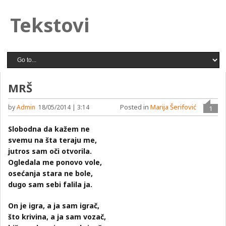
Tekstovi
MRŠ
Posted in
Marija Šerifović
by
Admin
18/05/2014 | 3:14
1
Slobodna da kažem ne
svemu na šta teraju me,
jutros sam oči otvorila.
Ogledala me ponovo vole,
osećanja stara ne bole,
dugo sam sebi falila ja.
On je igra, a ja sam igrač,
što krivina, a ja sam vozač,