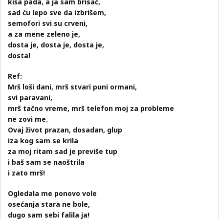
kiša pada, a ja sam brisač,
sad ću lepo sve da izbrišem,
semofori svi su crveni,
a za mene zeleno je,
dosta je, dosta je, dosta je,
dosta!
Ref:
Mrš loši dani, mrš stvari puni ormani,
svi paravani,
mrš tačno vreme, mrš telefon moj za probleme
ne zovi me.
Ovaj život prazan, dosadan, glup
iza kog sam se krila
za moj ritam sad je previše tup
i baš sam se naoštrila
i zato mrš!
Ogledala me ponovo vole
osećanja stara ne bole,
dugo sam sebi falila ja!