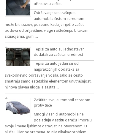
učinkovitu zaštitu
Održavanje unutrašnjosti
automobila čistom i urednom
može biti izazov, posebno kada je riječ o zaštiti
podova od prljavštine, vlage i oštećenja. U takvim
situacijama, gumi …
Tepisi za auto su jednostavan
dodatak za zaštitu i urednost
Tepisi za auto jedan su od
najpraktičnijih dodataka za
svakodnevno održavanje vozila. Iako se često
smatraju samo estetskim elementom unutrašnjosti,
njihova glavna uloga je zaštita …
Zaštitite svoj automobil ceradom
protiv tuče
Mnogi vlasnici automobila ne
posjeduju vlastitu garažu i moraju
svoje limene ljubimce ostavljati na otvorenom. U
slučaju lijepog vremena, to nije nikakav problem.