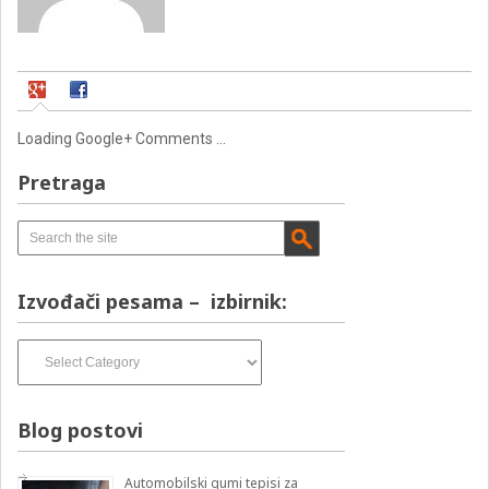
Loading Google+ Comments ...
Pretraga
Izvođači pesama – izbirnik:
Izvođači
pesama
–
izbirnik:
Blog postovi
Automobilski gumi tepisi za