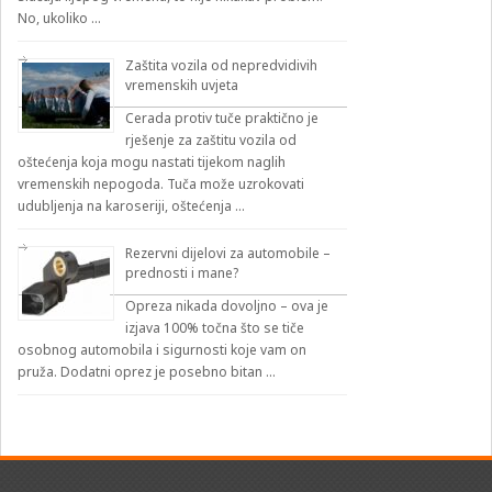
No, ukoliko …
Zaštita vozila od nepredvidivih
vremenskih uvjeta
Cerada protiv tuče praktično je
rješenje za zaštitu vozila od
oštećenja koja mogu nastati tijekom naglih
vremenskih nepogoda. Tuča može uzrokovati
udubljenja na karoseriji, oštećenja …
Rezervni dijelovi za automobile –
prednosti i mane?
Opreza nikada dovoljno – ova je
izjava 100% točna što se tiče
osobnog automobila i sigurnosti koje vam on
pruža. Dodatni oprez je posebno bitan …