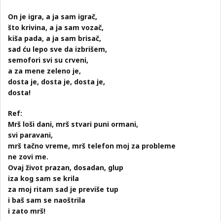
On je igra, a ja sam igrač,
što krivina, a ja sam vozač,
kiša pada, a ja sam brisač,
sad ću lepo sve da izbrišem,
semofori svi su crveni,
a za mene zeleno je,
dosta je, dosta je, dosta je,
dosta!
Ref:
Mrš loši dani, mrš stvari puni ormani,
svi paravani,
mrš tačno vreme, mrš telefon moj za probleme
ne zovi me.
Ovaj život prazan, dosadan, glup
iza kog sam se krila
za moj ritam sad je previše tup
i baš sam se naoštrila
i zato mrš!