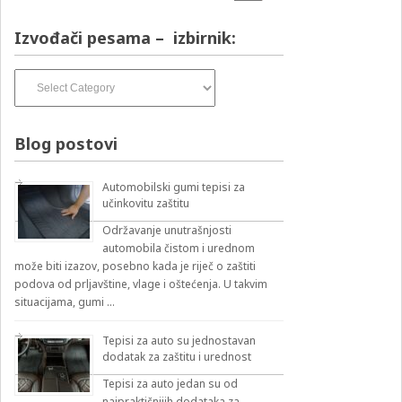
Izvođači pesama – izbirnik:
Izvođači
pesama
–
izbirnik:
Blog postovi
Automobilski gumi tepisi za
učinkovitu zaštitu
Održavanje unutrašnjosti
automobila čistom i urednom
može biti izazov, posebno kada je riječ o zaštiti
podova od prljavštine, vlage i oštećenja. U takvim
situacijama, gumi …
Tepisi za auto su jednostavan
dodatak za zaštitu i urednost
Tepisi za auto jedan su od
najpraktičnijih dodataka za