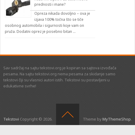
prednosti i mane?
Opreza nikada dovoljno – ova je
izjava 100% točna što se tiče
osobnog automobila i sigurnosti koje vam on
pruža. Dodatni oprez je posebno bitan …
Sav sadržaj na sajtu tekstovi.org je kopiran sa sajtova izvođača
pesama. Na sajtu tekstovi.org nema pesama za skidanje samo
tekstovi čiji su vlasnici autori istih. Tekstovi su postavljeni u
edukativne svrhe!
Tekstovi
Copyright © 2026.
Theme by
MyThemeShop
.