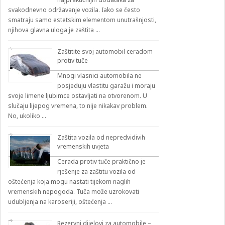
svakodnevno održavanje vozila. Iako se često
smatraju samo estetskim elementom unutrašnjosti,
njihova glavna uloga je zaštita …
Zaštitite svoj automobil ceradom
protiv tuče
Mnogi vlasnici automobila ne
posjeduju vlastitu garažu i moraju
svoje limene ljubimce ostavljati na otvorenom. U
slučaju lijepog vremena, to nije nikakav problem.
No, ukoliko …
Zaštita vozila od nepredvidivih
vremenskih uvjeta
Cerada protiv tuče praktično je
rješenje za zaštitu vozila od
oštećenja koja mogu nastati tijekom naglih
vremenskih nepogoda. Tuča može uzrokovati
udubljenja na karoseriji, oštećenja …
Rezervni dijelovi za automobile –