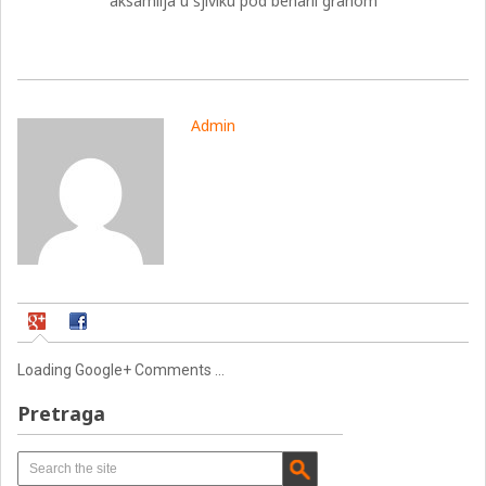
aksamlija u šjiviku pod beharli granom
Admin
Loading Google+ Comments ...
Pretraga