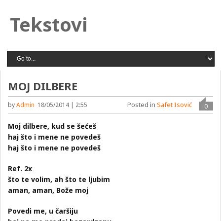
Tekstovi
MOJ DILBERE
Posted in
Safet Isović
by
Admin
18/05/2014 | 2:55
0
Moj dilbere, kud se šećeš
haj što i mene ne povedeš
haj što i mene ne povedeš
Ref. 2x
što te volim, ah što te ljubim
aman, aman, Bože moj
Povedi me, u čaršiju