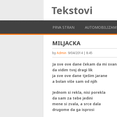
Tekstovi
PRVA STRAN
AUTOMOBILIZAM
MILJACKA
by
Admin
9/04/2014 | 8:45
Ja sve ove dane čekam da mi sva
da vidim tvoj dragi lik
ja sve ove dane tješim jarane
a bolan više sam od njih
Jednom si rekla, nisi porekla
da sam za tebe jedini
mene si zvala, a srce dala
drugome da ga isprosi