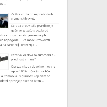
iko …
Zaštita vozila od nepredvidivih
vremenskih uvjeta
Cerada protiv tuče praktično je
rješenje za zaštitu vozila od
 koja mogu nastati tijekom naglih
ih nepogoda. Tuča može uzrokovati
a na karoseriji, oštećenja …
Rezervni dijelovi za automobile –
prednosti i mane?
Opreza nikada dovoljno – ova je
izjava 100% točna što se tiče
automobila i sigurnosti koje vam on
odatni oprez je posebno bitan …