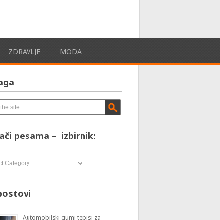
ZDRAVLJE
MODA
aga
ači pesama – izbirnik:
postovi
Automobilski gumi tepisi za