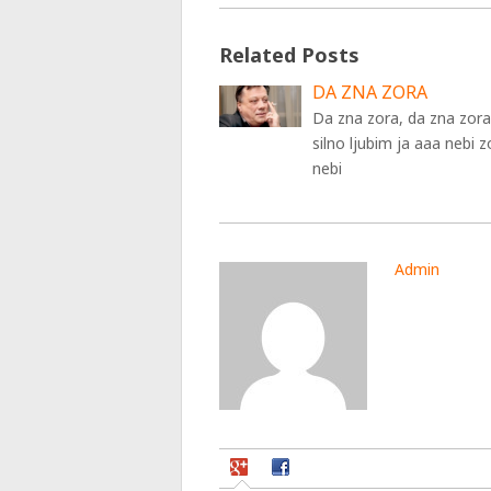
Related Posts
DA ZNA ZORA
Da zna zora, da zna zor
silno ljubim ja aaa nebi z
nebi
Admin