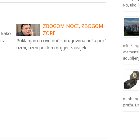
No, ukol
ZBOGOM NOĆI, ZBOGOM
ZORE
a kako
ora,
Poklanjam ti ovu noć s drugovima neću poć’
oštećenja
uzmi, uzmi poklon moj jer zauvijek
vremensk
udubljenj
osobnog 
pruža. D