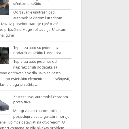
učinkovitu zaštitu
Održavanje unutrašnjosti
automobila čistom i urednom
 izazov, posebno kada je riječ o zaštiti
 prljavštine, vlage i oštećenja. U takvim
ama, gumi …
Tepisi za auto su jednostavan
dodatak za zaštitu i urednost
Tepisi za auto jedan su od
najpraktičnijih dodataka za
vno održavanje vozila. Iako se često
 samo estetskim elementom unutrašnjosti,
lavna uloga je zaštita …
Zaštitite svoj automobil ceradom
protiv tuče
Mnogi vlasnici automobila ne
posjeduju vlastitu garažu i moraju
ene ljubimce ostavljati na otvorenom. U
ijepog vremena, to nije nikakav problem.