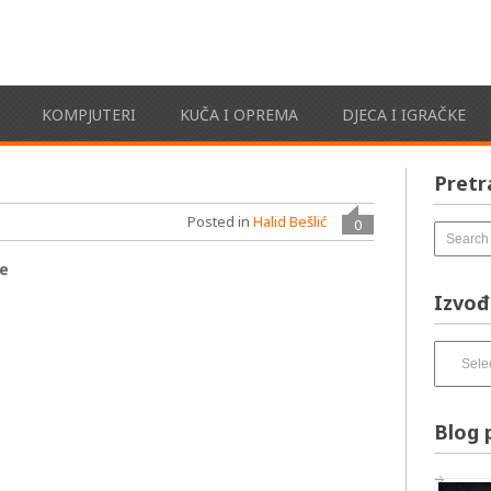
KOMPJUTERI
KUČA I OPREMA
DJECA I IGRAČKE
Pretr
Posted in
Halid Bešlić
0
ne
Izvođ
Izvođači
pesama
–
izbirnik:
Blog 