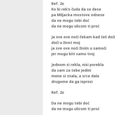
Ref. 2x
Ko bi rek’o čuda da se dese
pa Miljacka mostove odnese
da ne mogu tebi doć
da ne mogu ulicom ti proć
Ja sve ove noći čekam kad ćeš doć
doći u život moj
ja sve ove noći živim u samoći
jer mogu biti samo tvoj
Jednom si rekla, nisi porekla
da sam za tebe jedini
mene si zvala, a srce dala
drugome da ga isprosi
Ref. 2x
Da ne mogu tebi doć
da ne mogu ulicom ti proć