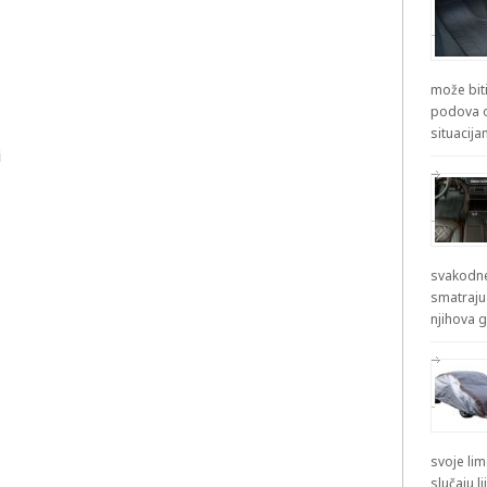
može biti
podova od
situacij
i
svakodne
smatraju
njihova g
svoje lim
slučaju l