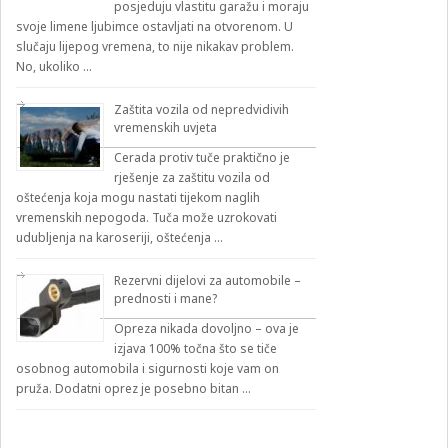
posjeduju vlastitu garažu i moraju
svoje limene ljubimce ostavljati na otvorenom. U
slučaju lijepog vremena, to nije nikakav problem.
No, ukoliko …
Zaštita vozila od nepredvidivih
vremenskih uvjeta
Cerada protiv tuče praktično je
rješenje za zaštitu vozila od
oštećenja koja mogu nastati tijekom naglih
vremenskih nepogoda. Tuča može uzrokovati
udubljenja na karoseriji, oštećenja …
Rezervni dijelovi za automobile –
prednosti i mane?
Opreza nikada dovoljno – ova je
izjava 100% točna što se tiče
osobnog automobila i sigurnosti koje vam on
pruža. Dodatni oprez je posebno bitan …