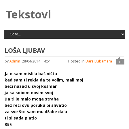
Tekstovi
LOŠA LJUBAV
Posted in
Dara Bubamara
by
Admin
28/04/2014 | 4:51
0
Ja nisam mislila baš ništa
kad sam ti rekla da te volim, mali moj
beži nazad u svoj košmar
ja sa sobom nosim svoj
Da ti je malo moga straha
bez reči ovu poruku bi shvatio
za sve što sam mu džabe dala
ti si sada platio
REF.