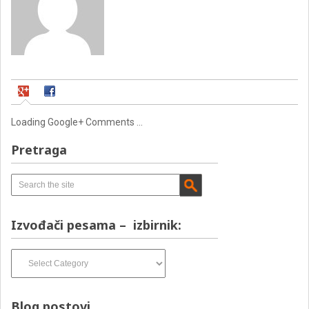
Loading Google+ Comments ...
Pretraga
Izvođači pesama – izbirnik:
Izvođači
pesama
–
izbirnik:
Blog postovi