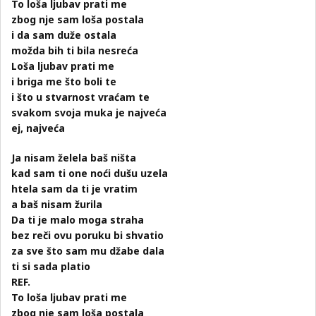
To loša ljubav prati me
zbog nje sam loša postala
i da sam duže ostala
možda bih ti bila nesreća
Loša ljubav prati me
i briga me što boli te
i što u stvarnost vraćam te
svakom svoja muka je najveća
ej, najveća
Ja nisam želela baš ništa
kad sam ti one noći dušu uzela
htela sam da ti je vratim
a baš nisam žurila
Da ti je malo moga straha
bez reči ovu poruku bi shvatio
za sve što sam mu džabe dala
ti si sada platio
REF.
To loša ljubav prati me
zbog nje sam loša postala