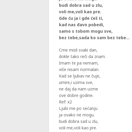
budi dobra sad u zlu,
voli me,voli kao pre.
Gde ću ja i gde ćeš ti,
kad nas đavo pobedi,
samo s tobom mogu sve,
bez tebe,sada ko sam bez tebe…
Crne misli svaki dan,
dokle tako reči da znam.
Imam te pa nemam,
više nisam normalan.
Kad se ljubav ne čuje,
umire,i uzima sve,
ne daj da nam uzme
ove dobre godine.
Ref: x2
Ljubi me po sećanju
ja ovako ne mogu.
budi dobra sad u zlu,
voli me,voli kao pre.