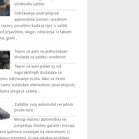
učinkovitu zaštitu
Održavanje unutrašnjosti
automobila čistom i urednom
 izazov, posebno kada je riječ o zaštiti
 prljavštine, vlage i oštećenja. U takvim
ama, gumi …
Tepisi za auto su jednostavan
dodatak za zaštitu i urednost
Tepisi za auto jedan su od
najpraktičnijih dodataka za
vno održavanje vozila. Iako se često
 samo estetskim elementom unutrašnjosti,
lavna uloga je zaštita …
Zaštitite svoj automobil ceradom
protiv tuče
Mnogi vlasnici automobila ne
posjeduju vlastitu garažu i moraju
ene ljubimce ostavljati na otvorenom. U
ijepog vremena, to nije nikakav problem.