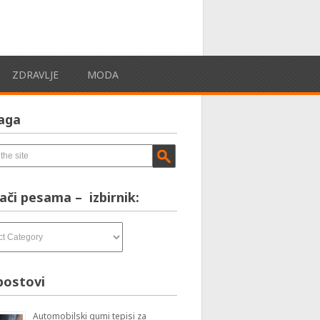
ZDRAVLJE
MODA
aga
ači pesama – izbirnik:
postovi
Automobilski gumi tepisi za