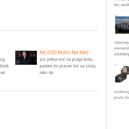
No, ukol
oštećenja
vremensk
NE DIŽI RUKU NA NAS
udubljenj
vog
Još jedna noć na pragu bola,
iveli
padam ko prazan list sa stola,
sad
niko da
osobnog 
pruža. D