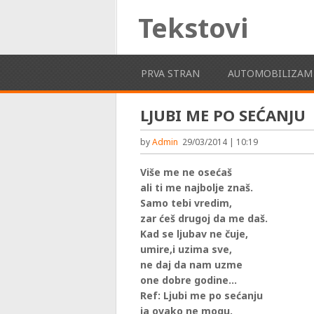
Tekstovi
PRVA STRAN
AUTOMOBILIZAM
LJUBI ME PO SEĆANJU
by
Admin
29/03/2014 | 10:19
Više me ne osećaš
ali ti me najbolje znaš.
Samo tebi vredim,
zar ćeš drugoj da me daš.
Kad se ljubav ne čuje,
umire,i uzima sve,
ne daj da nam uzme
one dobre godine…
Ref: Ljubi me po sećanju
ja ovako ne mogu.