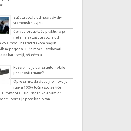
iko …
Zaštita vozila od nepredvidivih
vremenskih uvjeta
Cerada protiv tuče praktično je
rješenje za zaštitu vozila od
 koja mogu nastati tijekom naglih
ih nepogoda. Tuča može uzrokovati
a na karoseriji, oštećenja …
Rezervni dijelovi za automobile –
prednosti i mane?
Opreza nikada dovoljno – ova je
izjava 100% točna što se tiče
automobila i sigurnosti koje vam on
odatni oprez je posebno bitan …