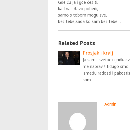
Gde ću ja i gde ćeš ti,
kad nas đavo pobedi,
samo s tobom mogu sve,
bez tebe,sada ko sam bez tebe…
Related Posts
Prosjak i kralj
Ja sam i svetac i gadkak
me napraviš tidugo smo ž
između radosti i pakosti
sam
Admin