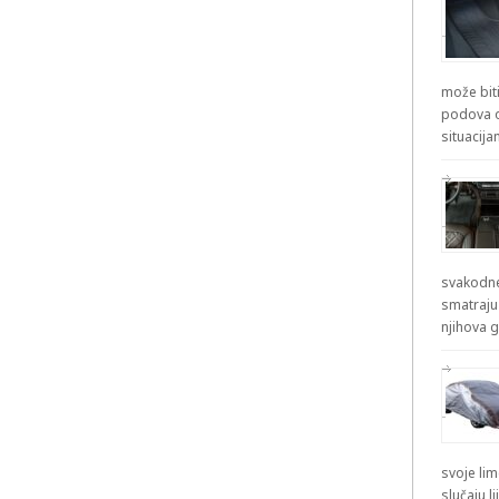
može biti
podova od
situacij
svakodne
smatraju
njihova g
svoje lim
slučaju l