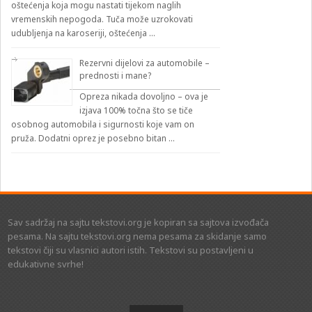
oštećenja koja mogu nastati tijekom naglih
vremenskih nepogoda. Tuča može uzrokovati
udubljenja na karoseriji, oštećenja …
Rezervni dijelovi za automobile –
prednosti i mane?
Opreza nikada dovoljno – ova je
izjava 100% točna što se tiče
osobnog automobila i sigurnosti koje vam on
pruža. Dodatni oprez je posebno bitan …
Sav sadržaj na sajtu tekstovi.org je kopiran sa sajtova izvođača
pesama. Na sajtu tekstovi.org nema pesama za skidanje samo
tekstovi čiji su vlasnici autori istih. Tekstovi su postavljeni u
edukativne svrhe!