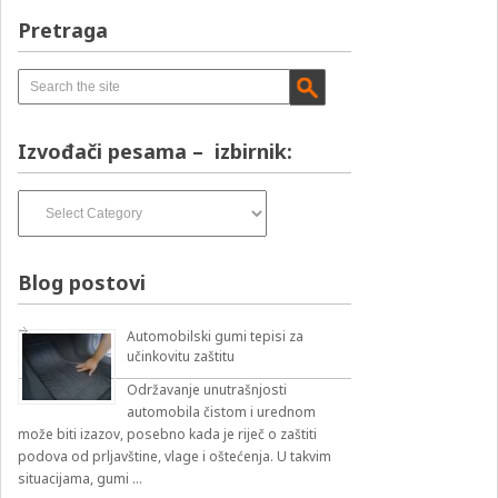
Pretraga
Izvođači pesama – izbirnik:
Izvođači
pesama
–
izbirnik:
Blog postovi
Automobilski gumi tepisi za
učinkovitu zaštitu
Održavanje unutrašnjosti
automobila čistom i urednom
može biti izazov, posebno kada je riječ o zaštiti
podova od prljavštine, vlage i oštećenja. U takvim
situacijama, gumi …