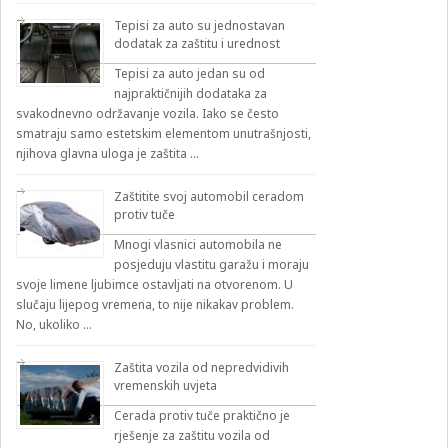
Tepisi za auto su jednostavan
dodatak za zaštitu i urednost
Tepisi za auto jedan su od
najpraktičnijih dodataka za
svakodnevno održavanje vozila. Iako se često
smatraju samo estetskim elementom unutrašnjosti,
njihova glavna uloga je zaštita …
Zaštitite svoj automobil ceradom
protiv tuče
Mnogi vlasnici automobila ne
posjeduju vlastitu garažu i moraju
svoje limene ljubimce ostavljati na otvorenom. U
slučaju lijepog vremena, to nije nikakav problem.
No, ukoliko …
Zaštita vozila od nepredvidivih
vremenskih uvjeta
Cerada protiv tuče praktično je
rješenje za zaštitu vozila od