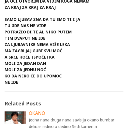
JA OČI OTVORIM DA VIDIM KOGA NEMAM
ZA KRAJ ZA KRAJ ZA KRAJ
SAMO LJUBAV ZNA DA TU SMO TI I JA
TU GDE NAS NE VIDE
POTRAŽIO BI TE AL NIKO PUTEM
TIM DVAPUT NE IDE
ZA LJUBAVNIKE NEMA VIŠE LEKA
MA ZAGRLJAJ GUBI SVU MOĆ
A SRCE HOĆE ISPOČETKA
MOLI ZA JEDAN DAN
MOLI ZA JEDNU NOĆ
KO DA NEKO ĆE DO UPOMOĆ
NE IDE
Related Posts
OKANO
Jedna nana druga nana savisija okano bumbar
delipar jedino a dedino Sedi kamen a