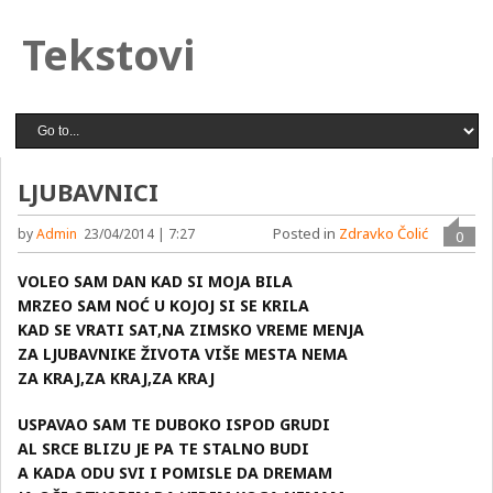
Tekstovi
LJUBAVNICI
Posted in
Zdravko Čolić
by
Admin
23/04/2014 | 7:27
0
VOLEO SAM DAN KAD SI MOJA BILA
MRZEO SAM NOĆ U KOJOJ SI SE KRILA
KAD SE VRATI SAT,NA ZIMSKO VREME MENJA
ZA LJUBAVNIKE ŽIVOTA VIŠE MESTA NEMA
ZA KRAJ,ZA KRAJ,ZA KRAJ
USPAVAO SAM TE DUBOKO ISPOD GRUDI
AL SRCE BLIZU JE PA TE STALNO BUDI
A KADA ODU SVI I POMISLE DA DREMAM