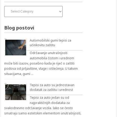
Izvođači
pesama
–
izbirnik:
Blog postovi
Automobilski gumi tepisi za
učinkovitu zaštitu
Održavanje unutrašnjosti
automobila čistom i urednom
može biti izazov, posebno kada je riječ o zaštiti
podova od prljavštine, vlage i oštećenja. U takvim
situacijama, gumi …
Tepisi za auto su jednostavan
dodatak za zaštitu i urednost
Tepisi za auto jedan su od
najpraktičnijih dodataka za
svakodnevno održavanje vozila. Iako se često
smatraju samo estetskim elementom unutrašnjosti,