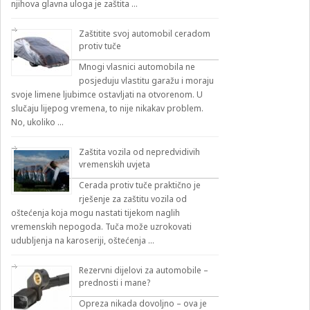
njihova glavna uloga je zaštita …
Zaštitite svoj automobil ceradom
protiv tuče
Mnogi vlasnici automobila ne
posjeduju vlastitu garažu i moraju
svoje limene ljubimce ostavljati na otvorenom. U
slučaju lijepog vremena, to nije nikakav problem.
No, ukoliko …
Zaštita vozila od nepredvidivih
vremenskih uvjeta
Cerada protiv tuče praktično je
rješenje za zaštitu vozila od
oštećenja koja mogu nastati tijekom naglih
vremenskih nepogoda. Tuča može uzrokovati
udubljenja na karoseriji, oštećenja …
Rezervni dijelovi za automobile –
prednosti i mane?
Opreza nikada dovoljno – ova je