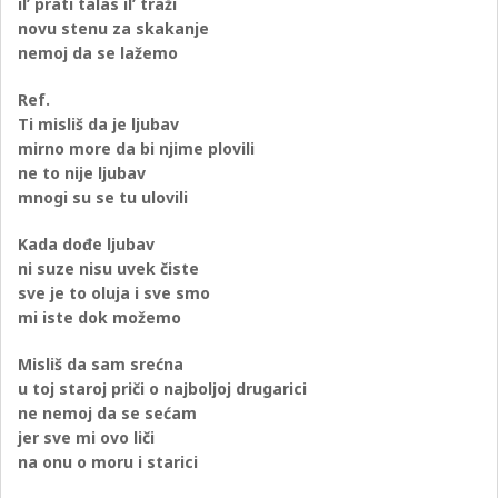
il’ prati talas il’ traži
novu stenu za skakanje
nemoj da se lažemo
Ref.
Ti misliš da je ljubav
mirno more da bi njime plovili
ne to nije ljubav
mnogi su se tu ulovili
Kada dođe ljubav
ni suze nisu uvek čiste
sve je to oluja i sve smo
mi iste dok možemo
Misliš da sam srećna
u toj staroj priči o najboljoj drugarici
ne nemoj da se sećam
jer sve mi ovo liči
na onu o moru i starici