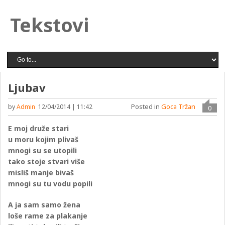
Tekstovi
Ljubav
Posted in
Goca Tržan
by
Admin
12/04/2014 | 11:42
0
E moj druže stari
u moru kojim plivaš
mnogi su se utopili
tako stoje stvari više
misliš manje bivaš
mnogi su tu vodu popili
A ja sam samo žena
loše rame za plakanje