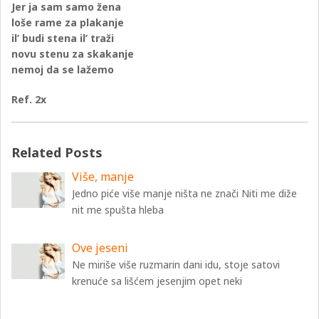
Jer ja sam samo žena
loše rame za plakanje
il’ budi stena il’ traži
novu stenu za skakanje
nemoj da se lažemo
Ref. 2x
Related Posts
Više, manje
Jedno piće više manje ništa ne znači Niti me diže
nit me spušta hleba
Ove jeseni
Ne miriše više ruzmarin dani idu, stoje satovi
krenuće sa lišćem jesenjim opet neki