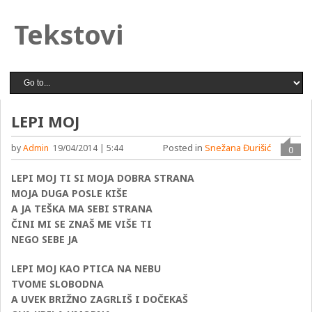
Tekstovi
LEPI MOJ
Posted in
Snežana Đurišić
by
Admin
19/04/2014 | 5:44
0
LEPI MOJ TI SI MOJA DOBRA STRANA
MOJA DUGA POSLE KIŠE
A JA TEŠKA MA SEBI STRANA
ČINI MI SE ZNAŠ ME VIŠE TI
NEGO SEBE JA
LEPI MOJ KAO PTICA NA NEBU
TVOME SLOBODNA
A UVEK BRIŽNO ZAGRLIŠ I DOČEKAŠ