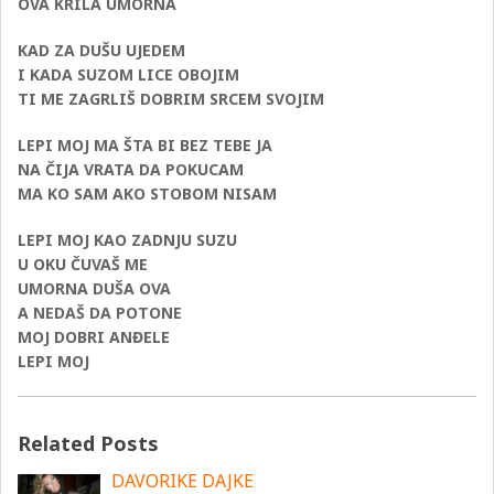
OVA KRILA UMORNA
KAD ZA DUŠU UJEDEM
I KADA SUZOM LICE OBOJIM
TI ME ZAGRLIŠ DOBRIM SRCEM SVOJIM
LEPI MOJ MA ŠTA BI BEZ TEBE JA
NA ČIJA VRATA DA POKUCAM
MA KO SAM AKO STOBOM NISAM
LEPI MOJ KAO ZADNJU SUZU
U OKU ČUVAŠ ME
UMORNA DUŠA OVA
A NEDAŠ DA POTONE
MOJ DOBRI ANĐELE
LEPI MOJ
Related Posts
DAVORIKE DAJKE