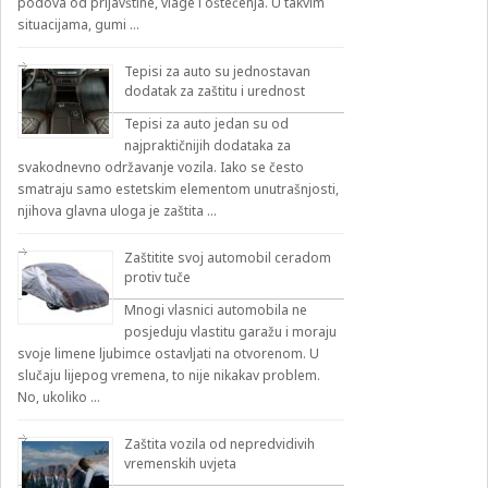
podova od prljavštine, vlage i oštećenja. U takvim
situacijama, gumi …
Tepisi za auto su jednostavan
dodatak za zaštitu i urednost
Tepisi za auto jedan su od
najpraktičnijih dodataka za
svakodnevno održavanje vozila. Iako se često
smatraju samo estetskim elementom unutrašnjosti,
njihova glavna uloga je zaštita …
Zaštitite svoj automobil ceradom
protiv tuče
Mnogi vlasnici automobila ne
posjeduju vlastitu garažu i moraju
svoje limene ljubimce ostavljati na otvorenom. U
slučaju lijepog vremena, to nije nikakav problem.
No, ukoliko …
Zaštita vozila od nepredvidivih
vremenskih uvjeta