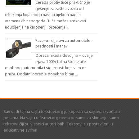
Cerada protiv tuče praktično je
rješenje za zaštitu vozila od
oštećenja koja mogu nastati tijekom naglih
vremenskih nepogoda. Tuča može uzrokovati
udubljenja na karoseriji, oštećenja …
Rezervni dijelovi za automobile –
prednosti i mane?
Opreza nikada dovoljno – ova je
izjava 100% točna što se tiče
osobnog automobila i sigurnosti koje vam on
pruža. Dodatni oprez je posebno bitan …
Sav sadržaj na sajtu tekstovi.org je kopiran sa sajtova izvođača
pesama. Na sajtu tekstovi.org nema pesama za skidanje samo
tekstovi čiji su vlasnici autori istih. Tekstovi su postavljeni u
edukativne svrhe!