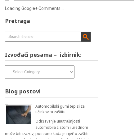
Loading Google+ Comments ...
Pretraga
Izvođači pesama – izbirnik:
Izvođači
pesama
–
izbirnik:
Blog postovi
Automobilski gumi tepisi za
učinkovitu zaštitu
Održavanje unutrašnjosti
automobila čistom i urednom
može biti izazov, posebno kada je riječ o zaštiti