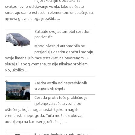
najpraktičnijih dodataka za
svakodnevno održavanje vozila. Iako se često
smatraju samo estetskim elementom unutrašnjosti,
njihova glavna uloga je zaštita …
Zaštitite svoj automobil ceradom
protiv tuče
Mnogi vlasnici automobila ne
posjeduju vlastitu garažu i moraju
svoje limene ljubimce ostavljati na otvorenom. U
slučaju lijepog vremena, to nije nikakav problem.
No, ukoliko …
Zaštita vozila od nepredvidivih
vremenskih uvjeta
Cerada protiv tuče praktično je
rješenje za zaštitu vozila od
oštećenja koja mogu nastati tijekom naglih
vremenskih nepogoda. Tuča može uzrokovati
udubljenja na karoseriji, oštećenja …
Rezervni dijelovi za automobile –