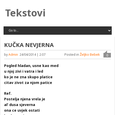
Tekstovi
KUČKA NEVJERNA
Posted in
Željko Bebek
by
Admin
24/04/2014 | 2:07
0
Pogled hladan, usne kao med
u njoj zivi i vatra i led
ko je ne zna skupo platice
citav zivot za njom patice
Ref.
Postelja njena vrela je
al’ dusa sjeverna
ona ce uvjek ostati