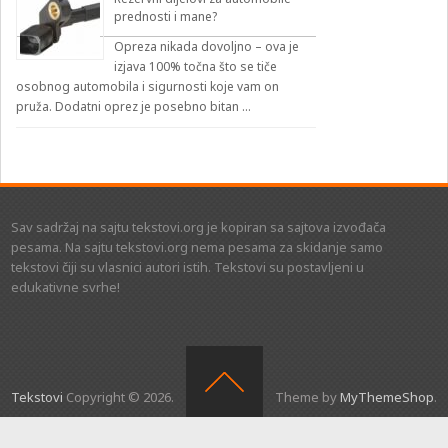
prednosti i mane?
Opreza nikada dovoljno – ova je
izjava 100% točna što se tiče
osobnog automobila i sigurnosti koje vam on
pruža. Dodatni oprez je posebno bitan …
Sav sadržaj na sajtu tekstovi.org je kopiran sa sajtova izvođača
pesama. Na sajtu tekstovi.org nema pesama za skidanje samo
tekstovi čiji su vlasnici autori istih. Tekstovi su postavljeni u
edukativne svrhe!
Tekstovi
Copyright © 2026.
Theme by
MyThemeShop
.