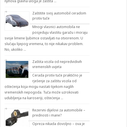
njihova glavna uloga je zaštita …
Zaštitite svoj automobil ceradom
protiv tuče
Mnogi vlasnici automobila ne
posjeduju vlastitu garažu i moraju
svoje limene ljubimce ostavljati na otvorenom. U
slučaju lijepog vremena, to nije nikakav problem.
No, ukoliko …
Zaštita vozila od nepredvidivih
vremenskih uvjeta
Cerada protiv tuče praktično je
rješenje za zaštitu vozila od
oštećenja koja mogu nastati tijekom naglih
vremenskih nepogoda. Tuča može uzrokovati
udubljenja na karoseriji, oštećenja …
Rezervni dijelovi za automobile –
prednosti i mane?
Opreza nikada dovoljno – ova je