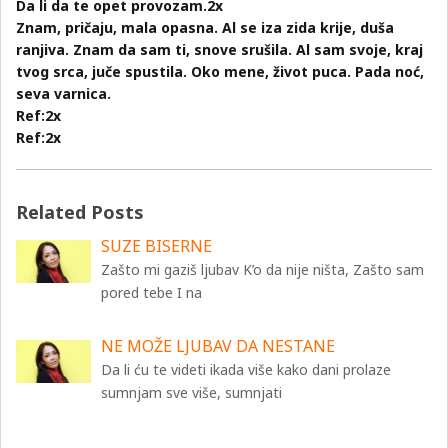
Da li da te opet provozam.2x
Znam, pričaju, mala opasna. Al se iza zida krije, duša
ranjiva. Znam da sam ti, snove srušila. Al sam svoje, kraj
tvog srca, juče spustila. Oko mene, život puca. Pada noć,
seva varnica.
Ref:2x
Ref:2x
Related Posts
SUZE BISERNE
Zašto mi gaziš ljubav K’o da nije ništa, Zašto sam
pored tebe I na
NE MOŽE LJUBAV DA NESTANE
Da li ću te videti ikada više kako dani prolaze
sumnjam sve više, sumnjati