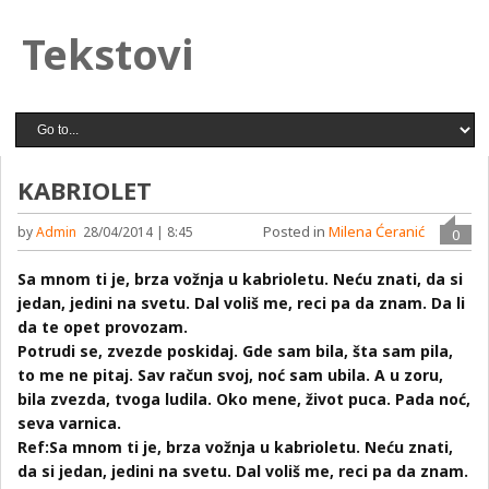
Tekstovi
KABRIOLET
Posted in
Milena Ćeranić
by
Admin
28/04/2014 | 8:45
0
Sa mnom ti je, brza vožnja u kabrioletu. Neću znati, da si
jedan, jedini na svetu. Dal voliš me, reci pa da znam. Da li
da te opet provozam.
Potrudi se, zvezde poskidaj. Gde sam bila, šta sam pila,
to me ne pitaj. Sav račun svoj, noć sam ubila. A u zoru,
bila zvezda, tvoga ludila. Oko mene, život puca. Pada noć,
seva varnica.
Ref:Sa mnom ti je, brza vožnja u kabrioletu. Neću znati,
da si jedan, jedini na svetu. Dal voliš me, reci pa da znam.