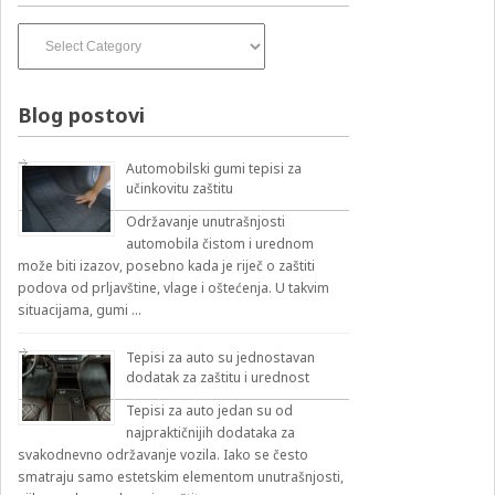
Izvođači
pesama
–
izbirnik:
Blog postovi
Automobilski gumi tepisi za
učinkovitu zaštitu
Održavanje unutrašnjosti
automobila čistom i urednom
može biti izazov, posebno kada je riječ o zaštiti
podova od prljavštine, vlage i oštećenja. U takvim
situacijama, gumi …
Tepisi za auto su jednostavan
dodatak za zaštitu i urednost
Tepisi za auto jedan su od
najpraktičnijih dodataka za
svakodnevno održavanje vozila. Iako se često
smatraju samo estetskim elementom unutrašnjosti,