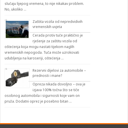
slučaju lijepog vremena, to nije nikakav problem.
No, ukoliko …
Zaštita vozila od nepredvidivih
vremenskih uvjeta
Cerada protiv tuče praktično je
rješenje za zaštitu vozila od
oštećenja koja mogu nastati tijekom naglih
vremenskih nepogoda. Tuča može uzrokovati
udubljenja na karoseriji, oštećenja …
Rezervni dijelovi za automobile –
prednosti i mane?
Opreza nikada dovoljno – ova je
izjava 100% točna što se tiče
osobnog automobila i sigurnosti koje vam on
pruža. Dodatni oprez je posebno bitan …