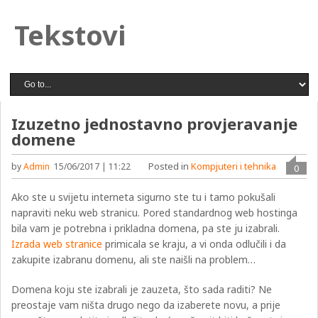
Tekstovi
Izuzetno jednostavno provjeravanje
domene
Posted in
Kompjuteri i tehnika
by
Admin
15/06/2017 | 11:22
0
Ako ste u svijetu interneta sigurno ste tu i tamo pokušali
napraviti neku web stranicu. Pored standardnog web hostinga
bila vam je potrebna i prikladna domena, pa ste ju izabrali.
Izrada web stranice
primicala se kraju, a vi onda odlučili i da
zakupite izabranu domenu, ali ste naišli na problem…
Domena koju ste izabrali je zauzeta, što sada raditi? Ne
preostaje vam ništa drugo nego da izaberete novu, a prije