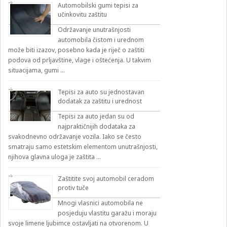
Automobilski gumi tepisi za
učinkovitu zaštitu
Održavanje unutrašnjosti
automobila čistom i urednom
može biti izazov, posebno kada je riječ o zaštiti
podova od prljavštine, vlage i oštećenja. U takvim
situacijama, gumi …
Tepisi za auto su jednostavan
dodatak za zaštitu i urednost
Tepisi za auto jedan su od
najpraktičnijih dodataka za
svakodnevno održavanje vozila. Iako se često
smatraju samo estetskim elementom unutrašnjosti,
njihova glavna uloga je zaštita …
Zaštitite svoj automobil ceradom
protiv tuče
Mnogi vlasnici automobila ne
posjeduju vlastitu garažu i moraju
svoje limene ljubimce ostavljati na otvorenom. U