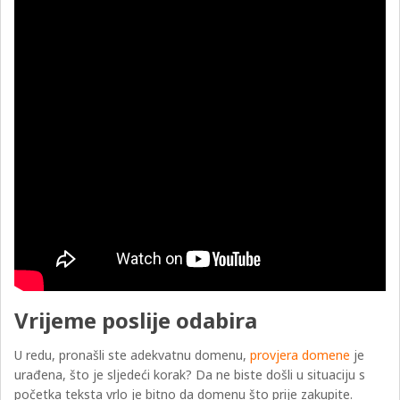
Vrijeme poslije odabira
U redu, pronašli ste adekvatnu domenu,
provjera domene
je
urađena, što je sljedeći korak? Da ne biste došli u situaciju s
početka teksta vrlo je bitno da domenu što prije zakupite.