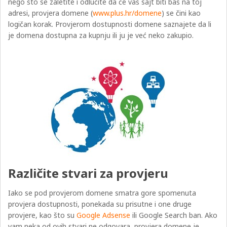
nego što se zaletite i odlučite da će vaš sajt biti baš na toj
adresi,
provjera domene (
www.plus.hr/domene
)
se čini kao
logičan korak. Provjerom dostupnosti domene saznajete da li
je domena dostupna za kupnju ili ju je već neko zakupio.
Različite stvari za provjeru
Iako se pod provjerom domene smatra gore spomenuta
provjera dostupnosti, ponekada su prisutne i one druge
provjere, kao što su
Google Adsense
ili Google Search ban. Ako
vam neka od ovih stvari ne odgovara, provjera domene je