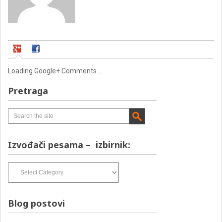
Loading Google+ Comments ...
Pretraga
Izvođači pesama – izbirnik:
Izvođači
pesama
–
izbirnik:
Blog postovi