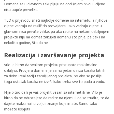
Domene se u glavnom zakupljuju na godišnjem nivou i cijene
nisu uopće prevelike.
TLD u prijevodu znači najbolje domene na internetu, a njihove
cijene variraju od različitih provajdera. Iako variraju cijene u
glavnom nisu previše velike, pa ako radite na nekom ozbiljnijem
projektu nije na odmet zakupiti domenu što prije, pa čak i na
nekoliko godine, što da ne.
Realizacija i završavanje projekta
Vrlo je bitno da svakom projektu pristupate maksimalno
ozbiljno. Provjera domene je samo jedan u nizu koraka bitnih
za dobru realizaciju zamišljenog projekta, no ako se poslije
toga ostatak koraka ne izvrši kako treba sve to pada u vodu.
Nije bitno da li je vaš projekt vezan za internet ili ne. Vrlo je
bitno da ne odustajete da radite na njemu i da se trudite, te da
dajete maksimalnu volju i znanje koje imate. Samo tako
možete uspjeti!