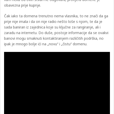
obavezna prije kupnje.
Čak iako ta domena trenutno nema vlasnika, to ne znači da ga
prije nije imala i da on nije radio nešto loše s njom, te da je
sada baniran iz zajednica koje su ključne za rangiranje, ali i
zaradu na internetu. Do duše, postoje informacije da se ovakvi
banovi mogu smaknuti kontaktiranjem različitih podrška, no
ipak je mnogo bolje ići na „novu“ i „čistu“ domenu.