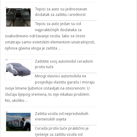
Tepisi za auto su jednostavan
dodatak za zaštitu i urednost
Tepisi za auto jedan su od
najpraktičnijih dodataka za
svakodnevno održavanje vozila. Iako se često
smatraju samo estetskim elementom unutrašnjosti,
njihova glavna uloga je zaštita …
Zaštitite svoj automobil ceradom
protiv tuče
Mnogi vlasnici automobila ne
posjeduju vlastitu garažu i moraju
svoje limene ljubimce ostavljati na otvorenom. U
slučaju lijepog vremena, to nije nikakav problem.
No, ukoliko …
Zaštita vozila od nepredvidivih
vremenskih uvjeta
Cerada protiv tuče praktično je
rješenje za zaštitu vozila od