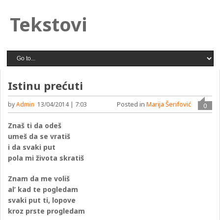
Tekstovi
Istinu prećuti
Posted in
Marija Šerifović
by
Admin
13/04/2014 | 7:03
0
Znaš ti da odeš
umeš da se vratiš
i da svaki put
pola mi života skratiš
Znam da me voliš
al’ kad te pogledam
svaki put ti, lopove
kroz prste progledam