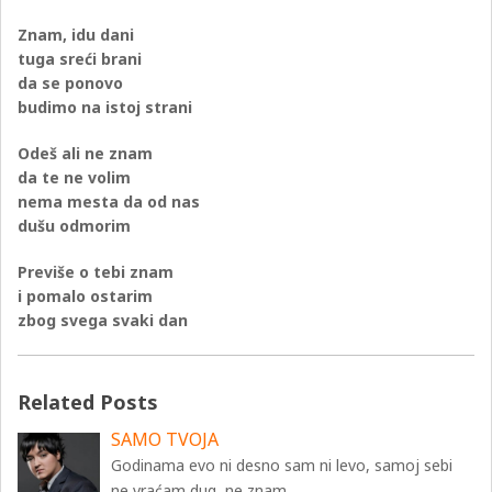
Znam, idu dani
tuga sreći brani
da se ponovo
budimo na istoj strani
Odeš ali ne znam
da te ne volim
nema mesta da od nas
dušu odmorim
Previše o tebi znam
i pomalo ostarim
zbog svega svaki dan
Related Posts
SAMO TVOJA
Godinama evo ni desno sam ni levo, samoj sebi
ne vraćam dug, ne znam