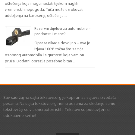
oštećenja koja mogu nastati tijekom naglih
vremenskih nepogoda. Tuča može uzrokovati
udubljenja na karoseriji, oštećenja …
Rezervni dijelovi za automobile –
prednosti i mane?
Opreza nikada dovoljno – ova je
izjava 100% točna što se tiče
osobnog automobila i sigurnosti koje vam on
pruža. Dodatni oprez je posebno bitan …
Sav sadržaj na sajtu tekstovi.org je kopiran sa sajtova izvođača
pesama. Na sajtu tekstovi.org nema pesama za skidanje samo
tekstovi čiji su vlasnici autori istih. Tekstovi su postavljeni u
edukativne svrhe!