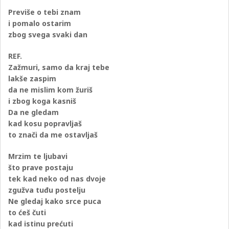
Previše o tebi znam
i pomalo ostarim
zbog svega svaki dan
REF.
Zažmuri, samo da kraj tebe
lakše zaspim
da ne mislim kom žuriš
i zbog koga kasniš
Da ne gledam
kad kosu popravljaš
to znači da me ostavljaš
Mrzim te ljubavi
što prave postaju
tek kad neko od nas dvoje
zgužva tuđu postelju
Ne gledaj kako srce puca
to ćeš čuti
kad istinu prećuti