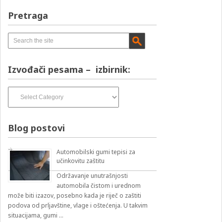
Pretraga
Izvođači pesama – izbirnik:
Izvođači
pesama
–
izbirnik:
Blog postovi
Automobilski gumi tepisi za
učinkovitu zaštitu
Održavanje unutrašnjosti
automobila čistom i urednom
može biti izazov, posebno kada je riječ o zaštiti
podova od prljavštine, vlage i oštećenja. U takvim
situacijama, gumi …