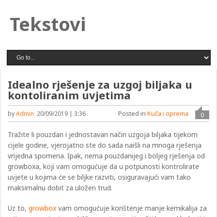
Tekstovi
Idealno rješenje za uzgoj biljaka u
kontoliranim uvjetima
Posted in
Kuča i oprema
by
Admin
20/09/2019 | 3:36
0
Tražite li pouzdan i jednostavan način uzgoja biljaka tijekom
cijele godine, vjerojatno ste do sada naišli na mnoga rješenja
vrijedna spomena. Ipak, nema pouzdanijeg i boljeg rješenja od
growboxa, koji vam omogućuje da u potpunosti kontrolirate
uvjete u kojima će se biljke razviti, osiguravajući vam tako
maksimalnu dobit za uložen trud.
Uz to,
growbox
vam omogućuje korištenje manje kemikalija za