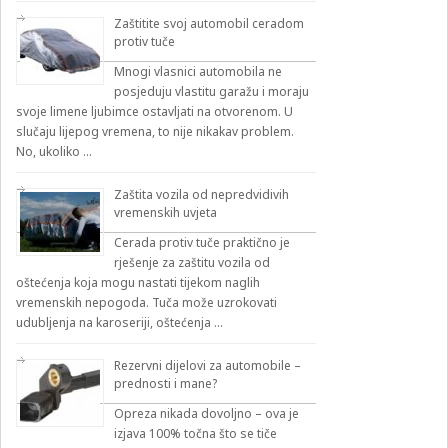
Zaštitite svoj automobil ceradom
protiv tuče
Mnogi vlasnici automobila ne
posjeduju vlastitu garažu i moraju
svoje limene ljubimce ostavljati na otvorenom. U
slučaju lijepog vremena, to nije nikakav problem.
No, ukoliko …
Zaštita vozila od nepredvidivih
vremenskih uvjeta
Cerada protiv tuče praktično je
rješenje za zaštitu vozila od
oštećenja koja mogu nastati tijekom naglih
vremenskih nepogoda. Tuča može uzrokovati
udubljenja na karoseriji, oštećenja …
Rezervni dijelovi za automobile –
prednosti i mane?
Opreza nikada dovoljno – ova je
izjava 100% točna što se tiče