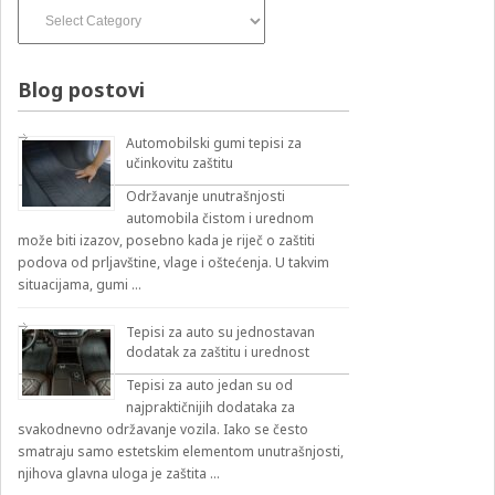
Izvođači
pesama
–
izbirnik:
Blog postovi
Automobilski gumi tepisi za
učinkovitu zaštitu
Održavanje unutrašnjosti
automobila čistom i urednom
može biti izazov, posebno kada je riječ o zaštiti
podova od prljavštine, vlage i oštećenja. U takvim
situacijama, gumi …
Tepisi za auto su jednostavan
dodatak za zaštitu i urednost
Tepisi za auto jedan su od
najpraktičnijih dodataka za
svakodnevno održavanje vozila. Iako se često
smatraju samo estetskim elementom unutrašnjosti,
njihova glavna uloga je zaštita …