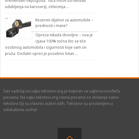
vremenskih nepogoda. Tuča može uzrokovati
udubljenja na karoseriji, oštećenja …
Rezervni dijelovi za automobile –
prednosti i mane?
Opreza nikada dovoljno – ova je
izjava 100% točna što se tiče
osobnog automobila i sigurnosti koje vam on
pruža. Dodatni oprez je posebno bitan …
Sav sadržaj na sajtu tekstovi.org je kopiran sa sajtova izvođača
pesama. Na sajtu tekstovi.org nema pesama za skidanje samo
tekstovi čiji su vlasnici autori istih. Tekstovi su postavljeni u
edukativne svrhe!