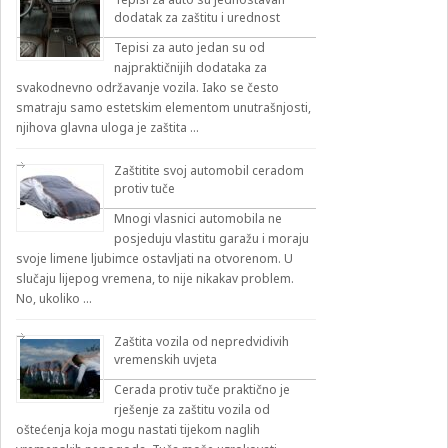
dodatak za zaštitu i urednost
Tepisi za auto jedan su od
najpraktičnijih dodataka za
svakodnevno održavanje vozila. Iako se često
smatraju samo estetskim elementom unutrašnjosti,
njihova glavna uloga je zaštita …
Zaštitite svoj automobil ceradom
protiv tuče
Mnogi vlasnici automobila ne
posjeduju vlastitu garažu i moraju
svoje limene ljubimce ostavljati na otvorenom. U
slučaju lijepog vremena, to nije nikakav problem.
No, ukoliko …
Zaštita vozila od nepredvidivih
vremenskih uvjeta
Cerada protiv tuče praktično je
rješenje za zaštitu vozila od
oštećenja koja mogu nastati tijekom naglih