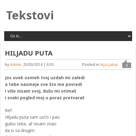
Tekstovi
HILJADU PUTA
Posted in
Aça Lukas
by
Admin
25/03/2014 | 6:55
0
Jos uvek osmeh tvoj uzdah mi zaledi
a tebe nasmeje sve što me povredi
i više nisam svoj, dušu mi otimaš
i svaki pogled moj u poraz pretvaraš
Ref.
Hiljadu puta sam ust’o i pao
gubio tebe, al’ nisam znao
da si sa drugim