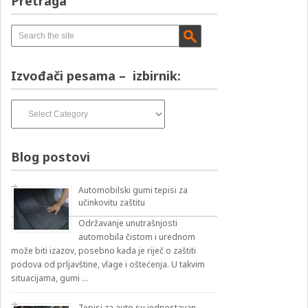
Pretraga
Izvođači pesama – izbirnik:
Izvođači
pesama
–
izbirnik:
Blog postovi
Automobilski gumi tepisi za
učinkovitu zaštitu
Održavanje unutrašnjosti
automobila čistom i urednom
može biti izazov, posebno kada je riječ o zaštiti
podova od prljavštine, vlage i oštećenja. U takvim
situacijama, gumi …
Tepisi za auto su jednostavan