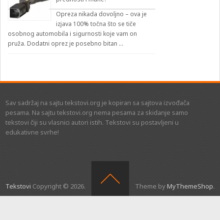
Opreza nikada dovoljno – ova je
izjava 100% točna što se tiče
osobnog automobila i sigurnosti koje vam on
pruža. Dodatni oprez je posebno bitan …
Sav sadržaj na sajtu tekstovi.org je kopiran sa sajtova izvođača
pesama. Na sajtu tekstovi.org nema pesama za skidanje samo
tekstovi čiji su vlasnici autori istih. Tekstovi su postavljeni u
edukativne svrhe!
Tekstovi
Copyright © 2026.
Theme by
MyThemeShop
.