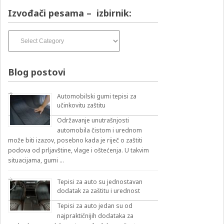
Izvođači pesama – izbirnik:
Izvođači
pesama
–
izbirnik:
Blog postovi
Automobilski gumi tepisi za
učinkovitu zaštitu
Održavanje unutrašnjosti
automobila čistom i urednom
može biti izazov, posebno kada je riječ o zaštiti
podova od prljavštine, vlage i oštećenja. U takvim
situacijama, gumi …
Tepisi za auto su jednostavan
dodatak za zaštitu i urednost
Tepisi za auto jedan su od
najpraktičnijih dodataka za