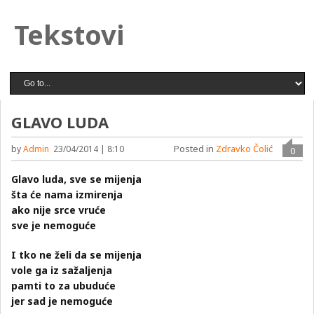
Tekstovi
GLAVO LUDA
Posted in
Zdravko Čolić
by
Admin
23/04/2014 | 8:10
0
Glavo luda, sve se mijenja
šta će nama izmirenja
ako nije srce vruće
sve je nemoguće
I tko ne želi da se mijenja
vole ga iz sažaljenja
pamti to za ubuduće
jer sad je nemoguće