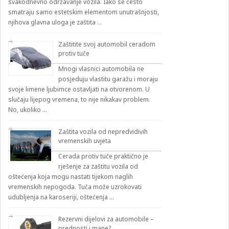
svakodnevno održavanje vozila. Iako se često
smatraju samo estetskim elementom unutrašnjosti,
njihova glavna uloga je zaštita …
Zaštitite svoj automobil ceradom
protiv tuče
Mnogi vlasnici automobila ne
posjeduju vlastitu garažu i moraju
svoje limene ljubimce ostavljati na otvorenom. U
slučaju lijepog vremena, to nije nikakav problem.
No, ukoliko …
Zaštita vozila od nepredvidivih
vremenskih uvjeta
Cerada protiv tuče praktično je
rješenje za zaštitu vozila od
oštećenja koja mogu nastati tijekom naglih
vremenskih nepogoda. Tuča može uzrokovati
udubljenja na karoseriji, oštećenja …
Rezervni dijelovi za automobile –
prednosti i mane?