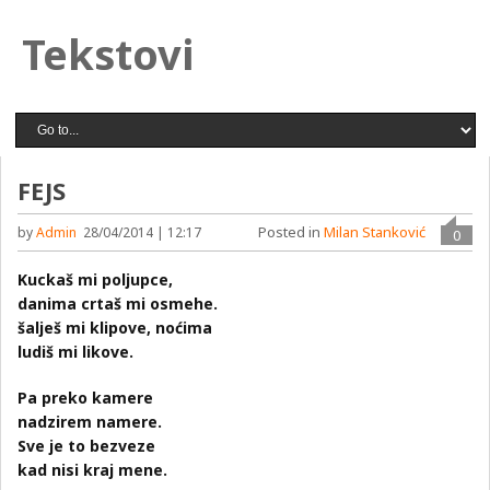
Tekstovi
FEJS
Posted in
Milan Stanković
by
Admin
28/04/2014 | 12:17
0
Kuckaš mi poljupce,
danima crtaš mi osmehe.
šalješ mi klipove, noćima
ludiš mi likove.
Pa preko kamere
nadzirem namere.
Sve je to bezveze
kad nisi kraj mene.