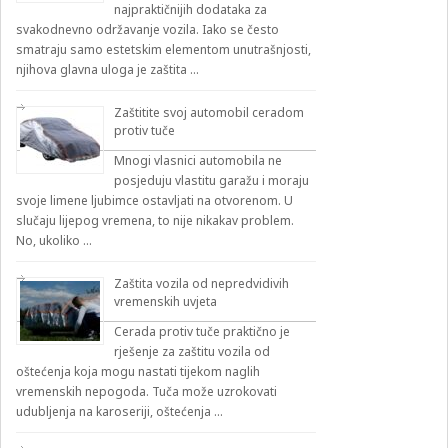
najpraktičnijih dodataka za
svakodnevno održavanje vozila. Iako se često
smatraju samo estetskim elementom unutrašnjosti,
njihova glavna uloga je zaštita …
Zaštitite svoj automobil ceradom
protiv tuče
Mnogi vlasnici automobila ne
posjeduju vlastitu garažu i moraju
svoje limene ljubimce ostavljati na otvorenom. U
slučaju lijepog vremena, to nije nikakav problem.
No, ukoliko …
Zaštita vozila od nepredvidivih
vremenskih uvjeta
Cerada protiv tuče praktično je
rješenje za zaštitu vozila od
oštećenja koja mogu nastati tijekom naglih
vremenskih nepogoda. Tuča može uzrokovati
udubljenja na karoseriji, oštećenja …