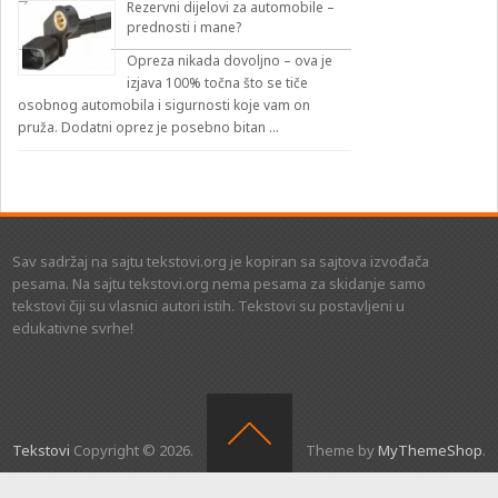
Rezervni dijelovi za automobile –
prednosti i mane?
Opreza nikada dovoljno – ova je
izjava 100% točna što se tiče
osobnog automobila i sigurnosti koje vam on
pruža. Dodatni oprez je posebno bitan …
Sav sadržaj na sajtu tekstovi.org je kopiran sa sajtova izvođača
pesama. Na sajtu tekstovi.org nema pesama za skidanje samo
tekstovi čiji su vlasnici autori istih. Tekstovi su postavljeni u
edukativne svrhe!
Tekstovi
Copyright © 2026.
Theme by
MyThemeShop
.