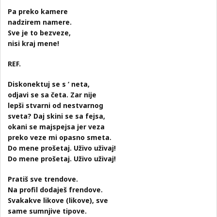
Pa preko kamere
nadzirem namere.
Sve je to bezveze,
nisi kraj mene!
REF.
Diskonektuj se s ‘ neta,
odjavi se sa četa. Zar nije
lepši stvarni od nestvarnog
sveta? Daj skini se sa fejsa,
okani se majspejsa jer veza
preko veze mi opasno smeta.
Do mene prošetaj. Uživo uživaj!
Do mene prošetaj. Uživo uživaj!
Pratiš sve trendove.
Na profil dodaješ frendove.
Svakakve likove (likove), sve
same sumnjive tipove.