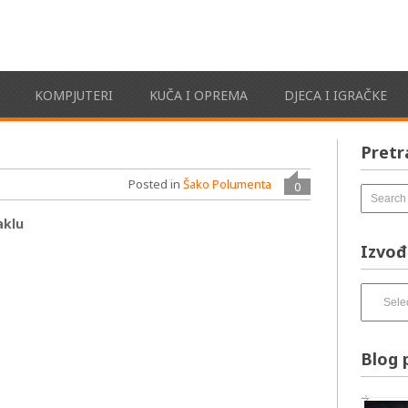
KOMPJUTERI
KUČA I OPREMA
DJECA I IGRAČKE
Pretr
Posted in
Šako Polumenta
0
aklu
e
Izvođ
Izvođači
pesama
–
izbirnik:
Blog 