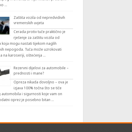
iko …
Zaštita vozila od nepredvidivih
vremenskih uvjeta
Cerada protiv tuče praktično je
rješenje za zaštitu vozila od
 koja mogu nastati tijekom naglih
ih nepogoda. Tuča može uzrokovati
a na karoseriji, oštećenja …
Rezervni dijelovi za automobile –
prednosti i mane?
Opreza nikada dovoljno – ova je
izjava 100% točna što se tiče
automobila i sigurnosti koje vam on
odatni oprez je posebno bitan …