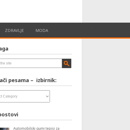
ZDRAVLJE
MODA
aga
ači pesama – izbirnik:
postovi
Automobilski gumi tepisi za