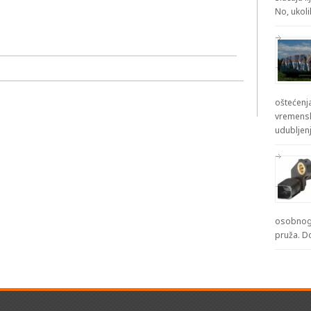
No, ukol
oštećenja
vremensk
udubljenj
osobnog 
pruža. D