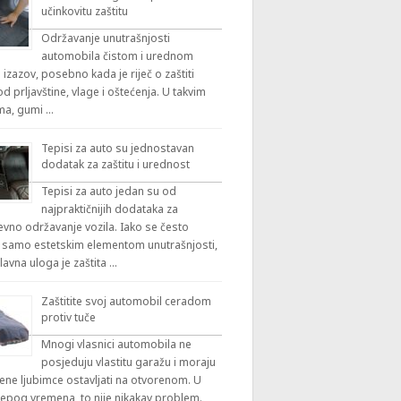
učinkovitu zaštitu
Održavanje unutrašnjosti
automobila čistom i urednom
 izazov, posebno kada je riječ o zaštiti
 prljavštine, vlage i oštećenja. U takvim
ama, gumi …
Tepisi za auto su jednostavan
dodatak za zaštitu i urednost
Tepisi za auto jedan su od
najpraktičnijih dodataka za
vno održavanje vozila. Iako se često
 samo estetskim elementom unutrašnjosti,
lavna uloga je zaštita …
Zaštitite svoj automobil ceradom
protiv tuče
Mnogi vlasnici automobila ne
posjeduju vlastitu garažu i moraju
ene ljubimce ostavljati na otvorenom. U
ijepog vremena, to nije nikakav problem.