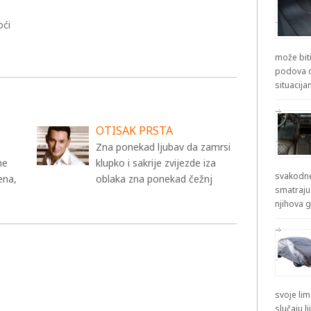
oći
može biti
podova od
situacij
OTISAK PRSTA
Zna ponekad ljubav da zamrsi
ne
klupko i sakrije zvijezde iza
svakodne
ena,
oblaka zna ponekad čežnj
smatraju
njihova g
svoje lim
slučaju l