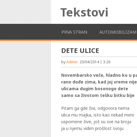
Tekstovi
PRVA STRAN
AUTOMOBILIZAM
DETE ULICE
by
Admin
20/04/2014 | 3:26
Novembarsko veče, hladno ko u p
rano dođe zima, kad joj vreme nij
ulicama dugim bosonogo dete
samo sa životom tešku bitku bije
Pitam ga gde živi, odgovora nema
ulica mu majka, isto kao nekad meni
uspomene žive, još su sve na broju
ja u njemu vidim prošlost svoju